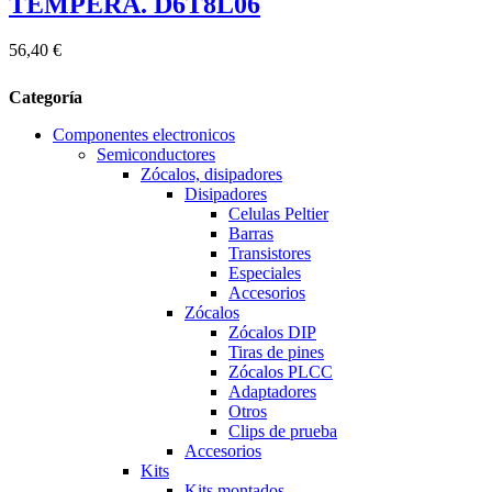
TEMPERA. D6T8L06
56,40 €
Categoría
Componentes electronicos
Semiconductores
Zócalos, disipadores
Disipadores
Celulas Peltier
Barras
Transistores
Especiales
Accesorios
Zócalos
Zócalos DIP
Tiras de pines
Zócalos PLCC
Adaptadores
Otros
Clips de prueba
Accesorios
Kits
Kits montados