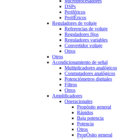
Microprocesadores
DSPs
Periféricos
PerifÉricos
Reguladores de voltaje
Referencias de voltaje
Reguladores fijos
Reguladores variables
Convertidor voltaje
Otros
Otros
Acondicionamiento de señal
Multiplicadores analógicos
Conmutadores analógicos
Potenciómetros digitales
Filtros
Otros
Amplificadores
Operacionales
Propósito general
Rápidos
Baja potencia
Potencia
Otros
PropÒsito general