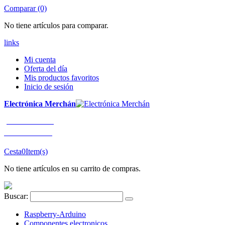
Comparar (0)
No tiene artículos para comparar.
links
Mi cuenta
Oferta del día
Mis productos favoritos
Inicio de sesión
Electrónica Merchán
¡LLÁMENOS!
91 663 80 80
Cesta
0
Item(s)
No tiene artículos en su carrito de compras.
Buscar:
Raspberry-Arduino
Componentes electronicos