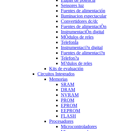
Etapas de potencia
Sensores luz
Fuentes de alimentación
Iluminacion espectacular
Convertidores dc/dc
Fuentes de alimentaciÒn
InstrumentaciÒn digital
MÒdulos de reles
TelefonÍa
Instrumentaci?n digital
Fuentes de alimentaci?n
Telefon?a
M?dulos de reles
Kits de evaluación
Circuitos Integrados
Memorias
SRAM
DRAM
NVRAM
PROM
EPROM
EEPROM
FLASH
Procesadores
Microcontroladores