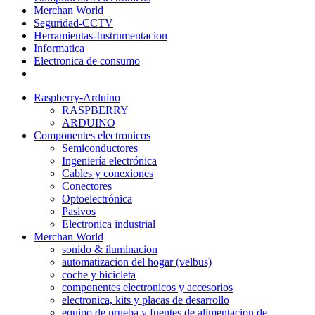
Merchan World
Seguridad-CCTV
Herramientas-Instrumentacion
Informatica
Electronica de consumo
Raspberry-Arduino
RASPBERRY
ARDUINO
Componentes electronicos
Semiconductores
Ingeniería electrónica
Cables y conexiones
Conectores
Optoelectrónica
Pasivos
Electronica industrial
Merchan World
sonido & iluminacion
automatizacion del hogar (velbus)
coche y bicicleta
componentes electronicos y accesorios
electronica, kits y placas de desarrollo
equipo de prueba y fuentes de alimentacion de