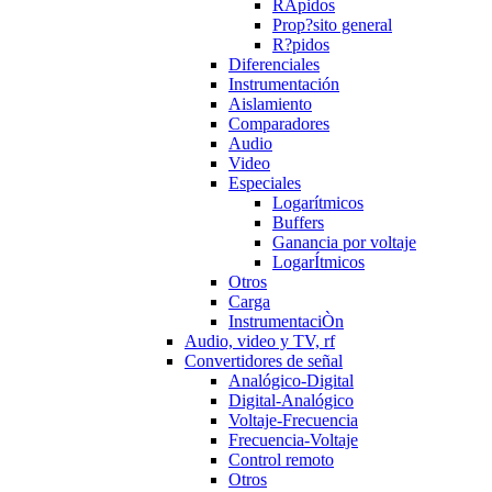
RÄpidos
Prop?sito general
R?pidos
Diferenciales
Instrumentación
Aislamiento
Comparadores
Audio
Video
Especiales
Logarítmicos
Buffers
Ganancia por voltaje
LogarÍtmicos
Otros
Carga
InstrumentaciÒn
Audio, video y TV, rf
Convertidores de señal
Analógico-Digital
Digital-Analógico
Voltaje-Frecuencia
Frecuencia-Voltaje
Control remoto
Otros