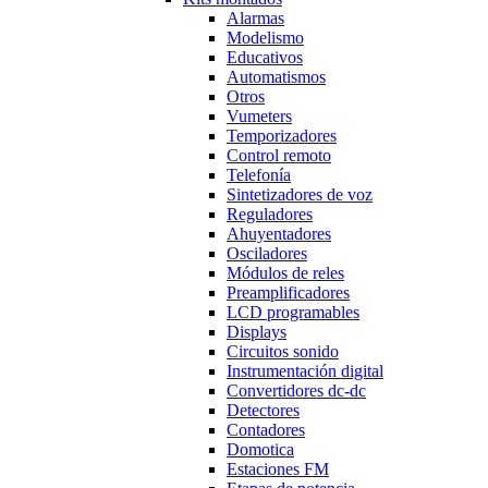
Alarmas
Modelismo
Educativos
Automatismos
Otros
Vumeters
Temporizadores
Control remoto
Telefonía
Sintetizadores de voz
Reguladores
Ahuyentadores
Osciladores
Módulos de reles
Preamplificadores
LCD programables
Displays
Circuitos sonido
Instrumentación digital
Convertidores dc-dc
Detectores
Contadores
Domotica
Estaciones FM