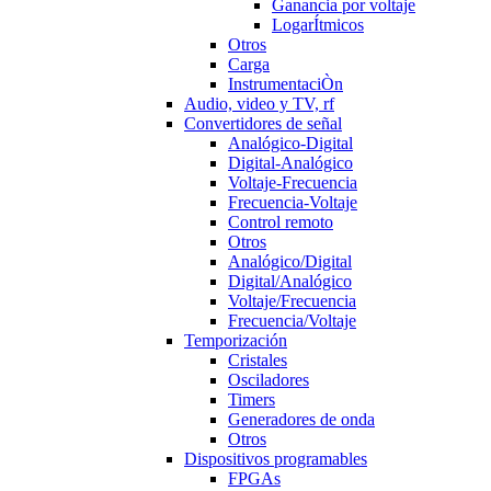
Ganancia por voltaje
LogarÍtmicos
Otros
Carga
InstrumentaciÒn
Audio, video y TV, rf
Convertidores de señal
Analógico-Digital
Digital-Analógico
Voltaje-Frecuencia
Frecuencia-Voltaje
Control remoto
Otros
Analógico/Digital
Digital/Analógico
Voltaje/Frecuencia
Frecuencia/Voltaje
Temporización
Cristales
Osciladores
Timers
Generadores de onda
Otros
Dispositivos programables
FPGAs