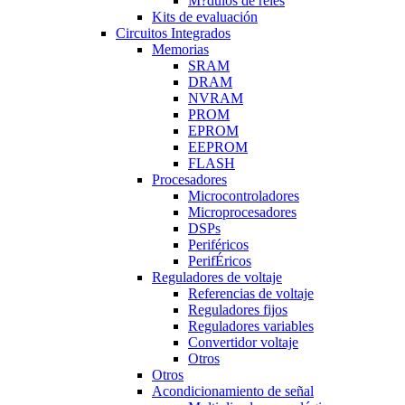
M?dulos de reles
Kits de evaluación
Circuitos Integrados
Memorias
SRAM
DRAM
NVRAM
PROM
EPROM
EEPROM
FLASH
Procesadores
Microcontroladores
Microprocesadores
DSPs
Periféricos
PerifÉricos
Reguladores de voltaje
Referencias de voltaje
Reguladores fijos
Reguladores variables
Convertidor voltaje
Otros
Otros
Acondicionamiento de señal