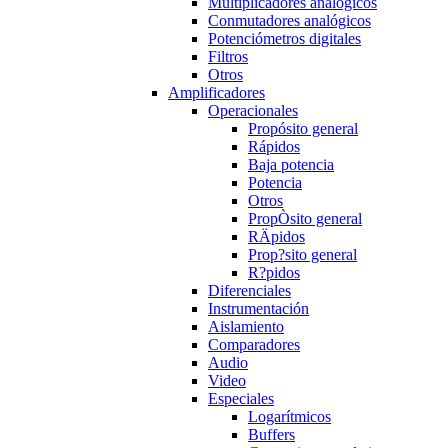
Multiplicadores analógicos
Conmutadores analógicos
Potenciómetros digitales
Filtros
Otros
Amplificadores
Operacionales
Propósito general
Rápidos
Baja potencia
Potencia
Otros
PropÒsito general
RÄpidos
Prop?sito general
R?pidos
Diferenciales
Instrumentación
Aislamiento
Comparadores
Audio
Video
Especiales
Logarítmicos
Buffers