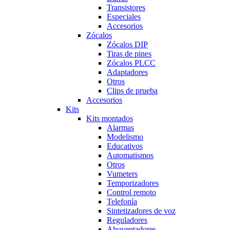
Transistores
Especiales
Accesorios
Zócalos
Zócalos DIP
Tiras de pines
Zócalos PLCC
Adaptadores
Otros
Clips de prueba
Accesorios
Kits
Kits montados
Alarmas
Modelismo
Educativos
Automatismos
Otros
Vumeters
Temporizadores
Control remoto
Telefonía
Sintetizadores de voz
Reguladores
Ahuyentadores