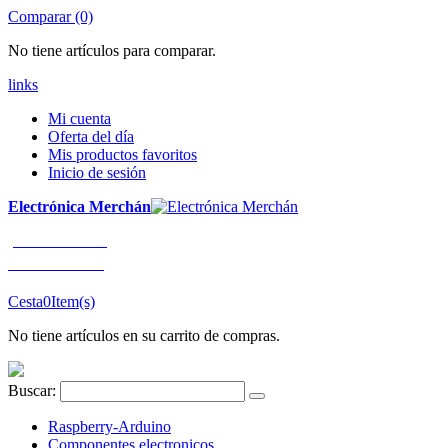
Comparar (0)
No tiene artículos para comparar.
links
Mi cuenta
Oferta del día
Mis productos favoritos
Inicio de sesión
Electrónica Merchán
¡LLÁMENOS!
91 663 80 80
Cesta
0
Item(s)
No tiene artículos en su carrito de compras.
Buscar:
Raspberry-Arduino
Componentes electronicos