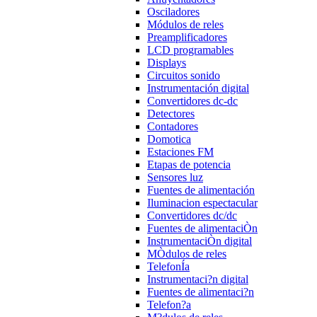
Osciladores
Módulos de reles
Preamplificadores
LCD programables
Displays
Circuitos sonido
Instrumentación digital
Convertidores dc-dc
Detectores
Contadores
Domotica
Estaciones FM
Etapas de potencia
Sensores luz
Fuentes de alimentación
Iluminacion espectacular
Convertidores dc/dc
Fuentes de alimentaciÒn
InstrumentaciÒn digital
MÒdulos de reles
TelefonÍa
Instrumentaci?n digital
Fuentes de alimentaci?n
Telefon?a