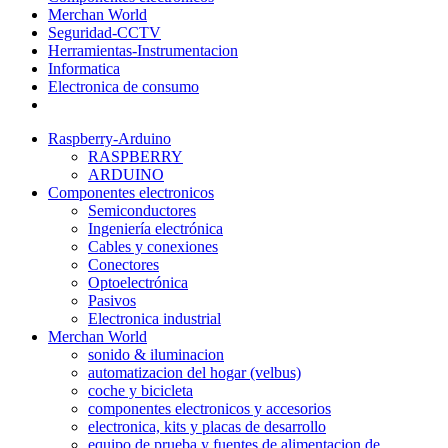
Merchan World
Seguridad-CCTV
Herramientas-Instrumentacion
Informatica
Electronica de consumo
Raspberry-Arduino
RASPBERRY
ARDUINO
Componentes electronicos
Semiconductores
Ingeniería electrónica
Cables y conexiones
Conectores
Optoelectrónica
Pasivos
Electronica industrial
Merchan World
sonido & iluminacion
automatizacion del hogar (velbus)
coche y bicicleta
componentes electronicos y accesorios
electronica, kits y placas de desarrollo
equipo de prueba y fuentes de alimentacion de