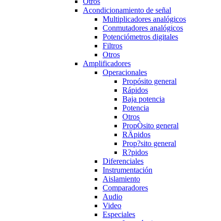
Otros
Acondicionamiento de señal
Multiplicadores analógicos
Conmutadores analógicos
Potenciómetros digitales
Filtros
Otros
Amplificadores
Operacionales
Propósito general
Rápidos
Baja potencia
Potencia
Otros
PropÒsito general
RÄpidos
Prop?sito general
R?pidos
Diferenciales
Instrumentación
Aislamiento
Comparadores
Audio
Video
Especiales