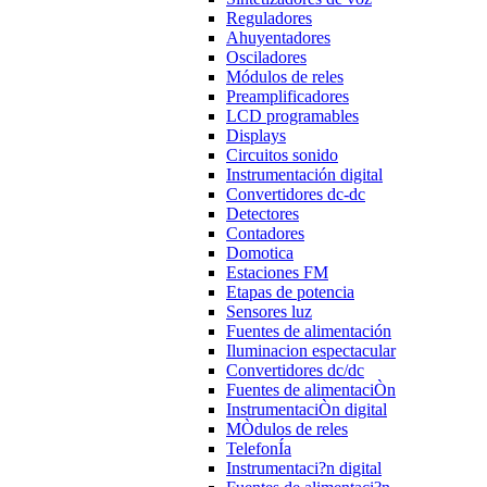
Reguladores
Ahuyentadores
Osciladores
Módulos de reles
Preamplificadores
LCD programables
Displays
Circuitos sonido
Instrumentación digital
Convertidores dc-dc
Detectores
Contadores
Domotica
Estaciones FM
Etapas de potencia
Sensores luz
Fuentes de alimentación
Iluminacion espectacular
Convertidores dc/dc
Fuentes de alimentaciÒn
InstrumentaciÒn digital
MÒdulos de reles
TelefonÍa
Instrumentaci?n digital