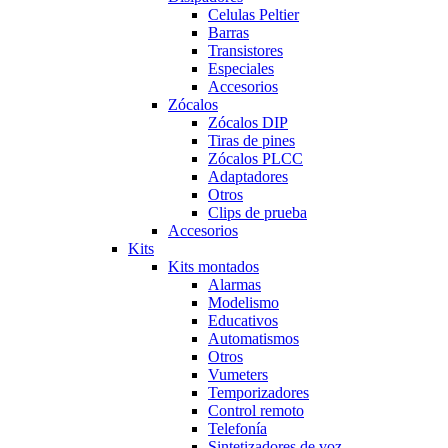
Celulas Peltier
Barras
Transistores
Especiales
Accesorios
Zócalos
Zócalos DIP
Tiras de pines
Zócalos PLCC
Adaptadores
Otros
Clips de prueba
Accesorios
Kits
Kits montados
Alarmas
Modelismo
Educativos
Automatismos
Otros
Vumeters
Temporizadores
Control remoto
Telefonía
Sintetizadores de voz