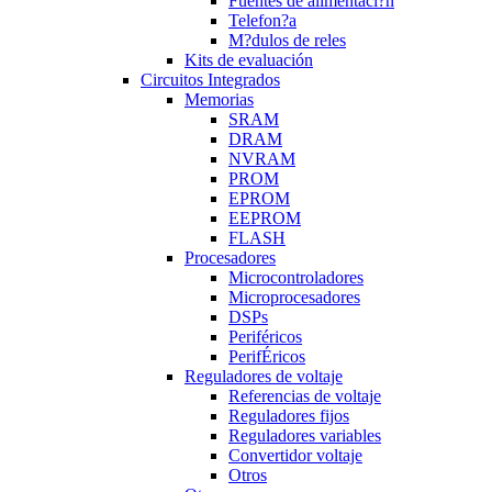
Fuentes de alimentaci?n
Telefon?a
M?dulos de reles
Kits de evaluación
Circuitos Integrados
Memorias
SRAM
DRAM
NVRAM
PROM
EPROM
EEPROM
FLASH
Procesadores
Microcontroladores
Microprocesadores
DSPs
Periféricos
PerifÉricos
Reguladores de voltaje
Referencias de voltaje
Reguladores fijos
Reguladores variables
Convertidor voltaje
Otros