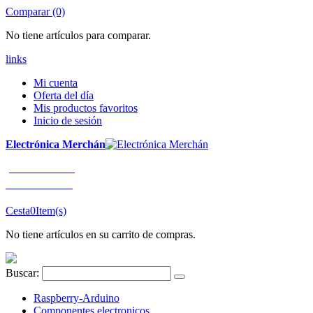
Comparar (0)
No tiene artículos para comparar.
links
Mi cuenta
Oferta del día
Mis productos favoritos
Inicio de sesión
Electrónica Merchán
¡LLÁMENOS!
91 663 80 80
Cesta
0
Item(s)
No tiene artículos en su carrito de compras.
Buscar:
Raspberry-Arduino
Componentes electronicos