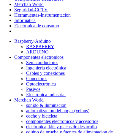
Merchan World
Seguridad-CCTV
Herramientas-Instrumentacion
Informatica
Electronica de consumo
Raspberry-Arduino
RASPBERRY
ARDUINO
Componentes electronicos
Semiconductores
Ingeniería electrónica
Cables y conexiones
Conectores
Optoelectrónica
Pasivos
Electronica industrial
Merchan World
sonido & iluminacion
automatizacion del hogar (velbus)
coche y bicicleta
componentes electronicos y accesorios
electronica, kits y placas de desarrollo
equipo de prueba y fuentes de alimentacion de