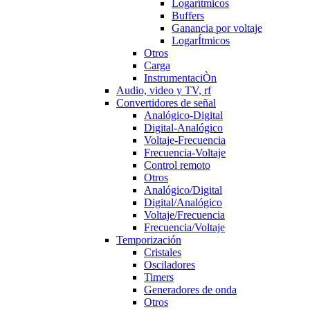
Logarítmicos
Buffers
Ganancia por voltaje
LogarÍtmicos
Otros
Carga
InstrumentaciÒn
Audio, video y TV, rf
Convertidores de señal
Analógico-Digital
Digital-Analógico
Voltaje-Frecuencia
Frecuencia-Voltaje
Control remoto
Otros
Analógico/Digital
Digital/Analógico
Voltaje/Frecuencia
Frecuencia/Voltaje
Temporización
Cristales
Osciladores
Timers
Generadores de onda
Otros