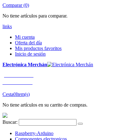
Comparar (0)
No tiene artículos para comparar.
links
Mi cuenta
Oferta del día
Mis productos favoritos
Inicio de sesión
Electrónica Merchán
¡LLÁMENOS!
91 663 80 80
Cesta
0
Item(s)
No tiene artículos en su carrito de compras.
Buscar:
Raspberry-Arduino
Componentes electronicos