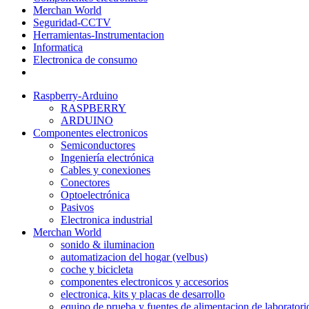
Merchan World
Seguridad-CCTV
Herramientas-Instrumentacion
Informatica
Electronica de consumo
Raspberry-Arduino
RASPBERRY
ARDUINO
Componentes electronicos
Semiconductores
Ingeniería electrónica
Cables y conexiones
Conectores
Optoelectrónica
Pasivos
Electronica industrial
Merchan World
sonido & iluminacion
automatizacion del hogar (velbus)
coche y bicicleta
componentes electronicos y accesorios
electronica, kits y placas de desarrollo
equipo de prueba y fuentes de alimentacion de laboratori