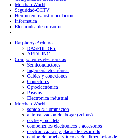
Merchan World
Seguridad-CCTV
Herramientas-Instrumentacion
Informatica
Electronica de consumo
Raspberry-Arduino
RASPBERRY
ARDUINO
Componentes electronicos
Semiconductores
Ingeniería electrónica
Cables y conexiones
Conectores
Optoelectrónica
Pasivos
Electronica industrial
Merchan World
sonido & iluminacion
automatizacion del hogar (velbus)
coche y bicicleta
componentes electronicos y accesorios
electronica, kits y placas de desarrollo
equipo de prueba y fuentes de alimentacion de