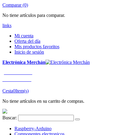
Comparar (0)
No tiene artículos para comparar.
links
Mi cuenta
Oferta del día
Mis productos favoritos
Inicio de sesión
Electrónica Merchán
¡LLÁMENOS!
91 663 80 80
Cesta
0
Item(s)
No tiene artículos en su carrito de compras.
Buscar:
Raspberry-Arduino
Componentes electronicos