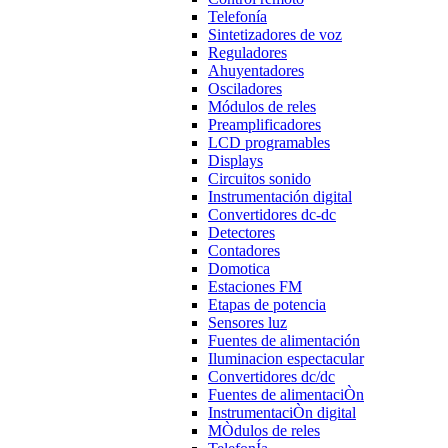
Telefonía
Sintetizadores de voz
Reguladores
Ahuyentadores
Osciladores
Módulos de reles
Preamplificadores
LCD programables
Displays
Circuitos sonido
Instrumentación digital
Convertidores dc-dc
Detectores
Contadores
Domotica
Estaciones FM
Etapas de potencia
Sensores luz
Fuentes de alimentación
Iluminacion espectacular
Convertidores dc/dc
Fuentes de alimentaciÒn
InstrumentaciÒn digital
MÒdulos de reles