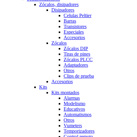
Zócalos, disipadores
Disipadores
Celulas Peltier
Barras
Transistores
Especiales
Accesorios
Zócalos
Zócalos DIP
Tiras de pines
Zócalos PLCC
Adaptadores
Otros
Clips de prueba
Accesorios
Kits
Kits montados
Alarmas
Modelismo
Educativos
Automatismos
Otros
Vumeters
Temporizadores
Control remoto