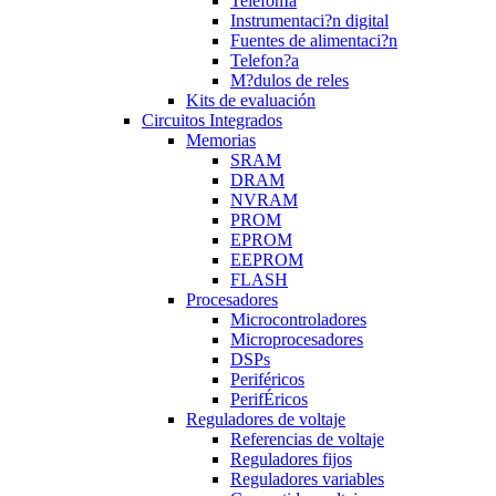
TelefonÍa
Instrumentaci?n digital
Fuentes de alimentaci?n
Telefon?a
M?dulos de reles
Kits de evaluación
Circuitos Integrados
Memorias
SRAM
DRAM
NVRAM
PROM
EPROM
EEPROM
FLASH
Procesadores
Microcontroladores
Microprocesadores
DSPs
Periféricos
PerifÉricos
Reguladores de voltaje
Referencias de voltaje
Reguladores fijos
Reguladores variables