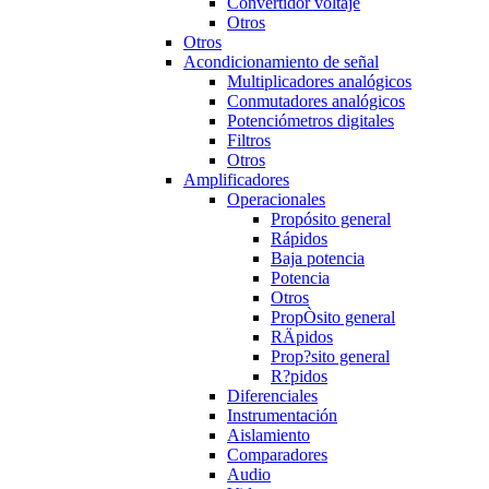
Convertidor voltaje
Otros
Otros
Acondicionamiento de señal
Multiplicadores analógicos
Conmutadores analógicos
Potenciómetros digitales
Filtros
Otros
Amplificadores
Operacionales
Propósito general
Rápidos
Baja potencia
Potencia
Otros
PropÒsito general
RÄpidos
Prop?sito general
R?pidos
Diferenciales
Instrumentación
Aislamiento
Comparadores
Audio