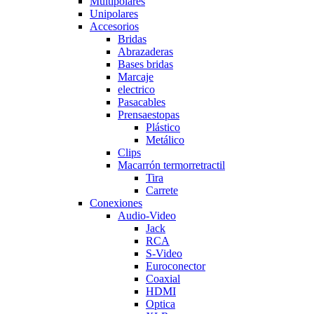
Multipolares
Unipolares
Accesorios
Bridas
Abrazaderas
Bases bridas
Marcaje
electrico
Pasacables
Prensaestopas
Plástico
Metálico
Clips
Macarrón termorretractil
Tira
Carrete
Conexiones
Audio-Video
Jack
RCA
S-Video
Euroconector
Coaxial
HDMI
Optica