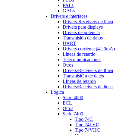
PALs
GALs
Drivers e interfaces
Drivers-Receivers de línea
Drivers para displays
Drivers de potencia
Transmisión de datos
UART
Drivers corriente (4-20mA)
Líneas de retardo
Telecomunicaciones
Otros
Drivers/Receivers de lÍnea
TransmisiÒn de datos
LÍneas de retardo
Drivers/Receivers de línea
Lógica
Serie 4000
ECL
Otros
Serie 7400
Tipo 74C
Tipo 74LVC
Tipo 74VHC