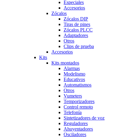
Especiales
Accesorios
Zócalos
Zócalos DIP
Tiras de pines
Zócalos PLCC
Adaptadores
Otros
Clips de prueba
Accesorios
Kits
Kits montados
Alarmas
Modelismo
Educativos
Automatismos
Otros
Vumeters
Temporizadores
Control remoto
Telefonía
Sintetizadores de voz
Reguladores
Ahuyentadores
Osciladores