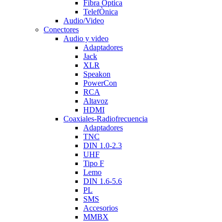
Fibra Òptica
TelefÒnica
Audio/Video
Conectores
Audio y video
Adaptadores
Jack
XLR
Speakon
PowerCon
RCA
Altavoz
HDMI
Coaxiales-Radiofrecuencia
Adaptadores
TNC
DIN 1.0-2.3
UHF
Tipo F
Lemo
DIN 1.6-5.6
PL
SMS
Accesorios
MMBX