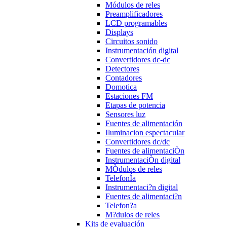
Módulos de reles
Preamplificadores
LCD programables
Displays
Circuitos sonido
Instrumentación digital
Convertidores dc-dc
Detectores
Contadores
Domotica
Estaciones FM
Etapas de potencia
Sensores luz
Fuentes de alimentación
Iluminacion espectacular
Convertidores dc/dc
Fuentes de alimentaciÒn
InstrumentaciÒn digital
MÒdulos de reles
TelefonÍa
Instrumentaci?n digital
Fuentes de alimentaci?n
Telefon?a
M?dulos de reles
Kits de evaluación