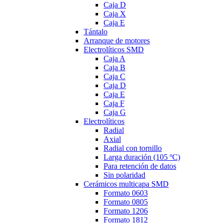
Caja D
Caja X
Caja E
Tántalo
Arranque de motores
Electrolíticos SMD
Caja A
Caja B
Caja C
Caja D
Caja E
Caja F
Caja G
Electrolíticos
Radial
Axial
Radial con tornillo
Larga duración (105 ºC)
Para retención de datos
Sin polaridad
Cerámicos multicapa SMD
Formato 0603
Formato 0805
Formato 1206
Formato 1812