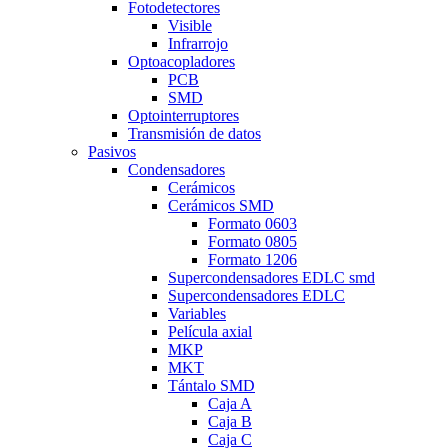
Fotodetectores
Visible
Infrarrojo
Optoacopladores
PCB
SMD
Optointerruptores
Transmisión de datos
Pasivos
Condensadores
Cerámicos
Cerámicos SMD
Formato 0603
Formato 0805
Formato 1206
Supercondensadores EDLC smd
Supercondensadores EDLC
Variables
Película axial
MKP
MKT
Tántalo SMD
Caja A
Caja B
Caja C