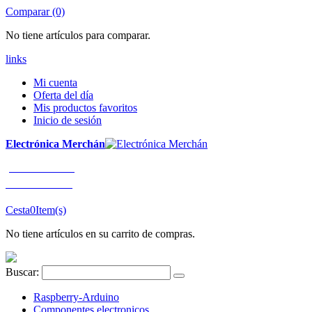
Comparar (0)
No tiene artículos para comparar.
links
Mi cuenta
Oferta del día
Mis productos favoritos
Inicio de sesión
Electrónica Merchán
¡LLÁMENOS!
91 663 80 80
Cesta
0
Item(s)
No tiene artículos en su carrito de compras.
Buscar:
Raspberry-Arduino
Componentes electronicos