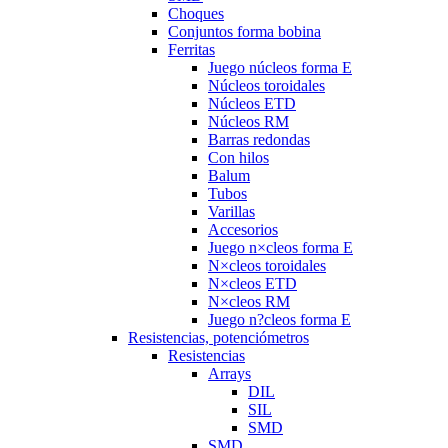
Choques
Conjuntos forma bobina
Ferritas
Juego núcleos forma E
Núcleos toroidales
Núcleos ETD
Núcleos RM
Barras redondas
Con hilos
Balum
Tubos
Varillas
Accesorios
Juego n×cleos forma E
N×cleos toroidales
N×cleos ETD
N×cleos RM
Juego n?cleos forma E
Resistencias, potenciómetros
Resistencias
Arrays
DIL
SIL
SMD
SMD