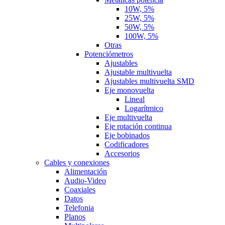
10W, 5%
25W, 5%
50W, 5%
100W, 5%
Otras
Potenciómetros
Ajustables
Ajustable multivuelta
Ajustables multivuelta SMD
Eje monovuelta
Lineal
Logarítmico
Eje multivuelta
Eje rotación continua
Eje bobinados
Codificadores
Accesorios
Cables y conexiones
Alimentación
Audio-Video
Coaxiales
Datos
Telefonia
Planos