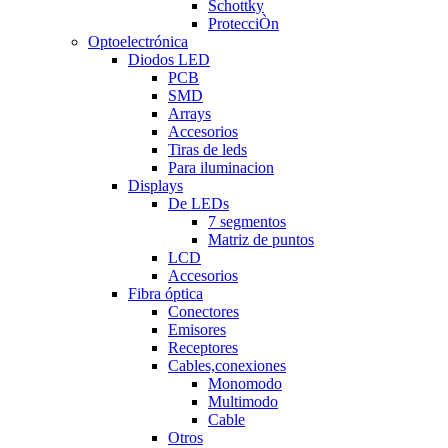
Schottky
ProtecciÒn
Optoelectrónica
Diodos LED
PCB
SMD
Arrays
Accesorios
Tiras de leds
Para iluminacion
Displays
De LEDs
7 segmentos
Matriz de puntos
LCD
Accesorios
Fibra óptica
Conectores
Emisores
Receptores
Cables,conexiones
Monomodo
Multimodo
Cable
Otros