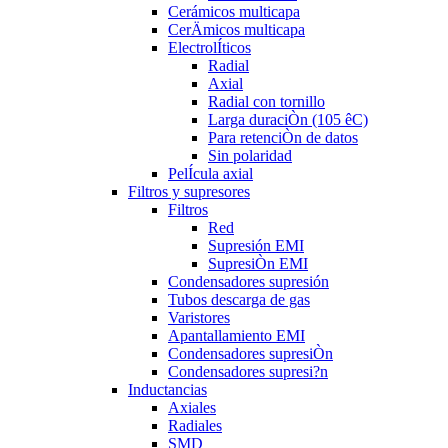
Cerámicos multicapa
CerÄmicos multicapa
ElectrolÍticos
Radial
Axial
Radial con tornillo
Larga duraciÒn (105 êC)
Para retenciÒn de datos
Sin polaridad
PelÍcula axial
Filtros y supresores
Filtros
Red
Supresión EMI
SupresiÒn EMI
Condensadores supresión
Tubos descarga de gas
Varistores
Apantallamiento EMI
Condensadores supresiÒn
Condensadores supresi?n
Inductancias
Axiales
Radiales
SMD