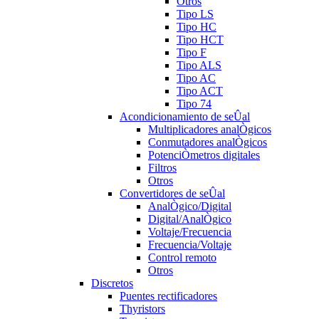
Otros
Tipo LS
Tipo HC
Tipo HCT
Tipo F
Tipo ALS
Tipo AC
Tipo ACT
Tipo 74
Acondicionamiento de seÛal
Multiplicadores analÒgicos
Conmutadores analÒgicos
PotenciÒmetros digitales
Filtros
Otros
Convertidores de seÛal
AnalÒgico/Digital
Digital/AnalÒgico
Voltaje/Frecuencia
Frecuencia/Voltaje
Control remoto
Otros
Discretos
Puentes rectificadores
Thyristors