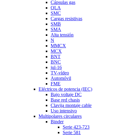
Cápsulas gas
QLA
SMC
Cargas resistivas
SMB
SMA
Alta tensión
N
MMCX
MCX
BNT
BNC
jul-16
TV-vídeo
Automóvil
FME
Eléctricos de potencia (IEC)
Bajo voltaje DC
Base red chasis
Clavija montaje cable
Uso intensivo
Multipolares circulares
Binder
Serie 423-723
Serie 581