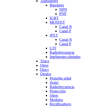
Transistores
Bipolares
NPN
PNP
IGBT
MOSFET
Canal N
Canal P
JFET
Canal N
Canal P
UJT
Radiofrecuencia
Inteligentes-digitales
Triacs
Otros
Diacs
Diodos
Pequeña señal
Zener
Radiofrecuencia
Protección
Otros
Modulos
Rectificadores