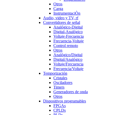
Otros
Carga
InstrumentaciÒn
Audio, video y TV, rf
Convertidores de señal
Analógico-Digital
Digital-Analógico
Voltaje-Frecuencia
Frecuencia-Voltaje
Control remoto
Otros
Analógico/Digital
Digital/Analógico
Voltaje/Frecuencia
Frecuencia/Voltaje
Temporización
Cristales
Osciladores
Timers
Generadores de onda
Otros
Dispositivos programables
FPGAs
CPLDs
PLDs