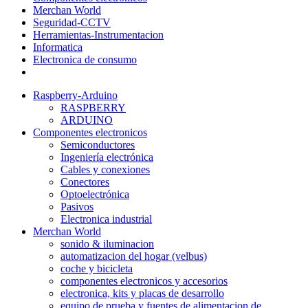
Merchan World
Seguridad-CCTV
Herramientas-Instrumentacion
Informatica
Electronica de consumo
Raspberry-Arduino
RASPBERRY
ARDUINO
Componentes electronicos
Semiconductores
Ingeniería electrónica
Cables y conexiones
Conectores
Optoelectrónica
Pasivos
Electronica industrial
Merchan World
sonido & iluminacion
automatizacion del hogar (velbus)
coche y bicicleta
componentes electronicos y accesorios
electronica, kits y placas de desarrollo
equipo de prueba y fuentes de alimentacion de