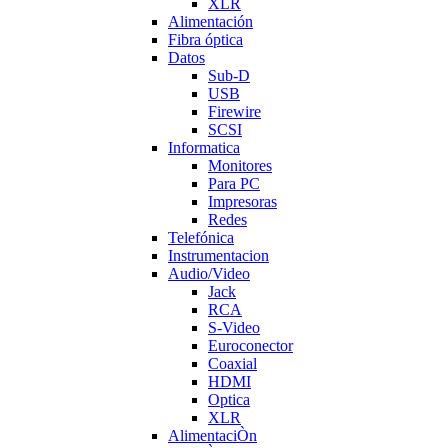
XLR
Alimentación
Fibra óptica
Datos
Sub-D
USB
Firewire
SCSI
Informatica
Monitores
Para PC
Impresoras
Redes
Telefónica
Instrumentacion
Audio/Video
Jack
RCA
S-Video
Euroconector
Coaxial
HDMI
Optica
XLR
AlimentaciÒn