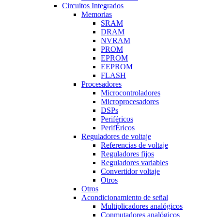
Circuitos Integrados
Memorias
SRAM
DRAM
NVRAM
PROM
EPROM
EEPROM
FLASH
Procesadores
Microcontroladores
Microprocesadores
DSPs
Periféricos
PerifÉricos
Reguladores de voltaje
Referencias de voltaje
Reguladores fijos
Reguladores variables
Convertidor voltaje
Otros
Otros
Acondicionamiento de señal
Multiplicadores analógicos
Conmutadores analógicos