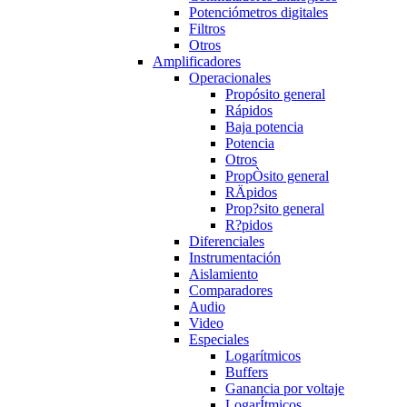
Potenciómetros digitales
Filtros
Otros
Amplificadores
Operacionales
Propósito general
Rápidos
Baja potencia
Potencia
Otros
PropÒsito general
RÄpidos
Prop?sito general
R?pidos
Diferenciales
Instrumentación
Aislamiento
Comparadores
Audio
Video
Especiales
Logarítmicos
Buffers
Ganancia por voltaje
LogarÍtmicos