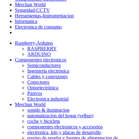
Merchan World
Seguridad-CCTV
Herramientas-Instrumentacion
Informatica
Electronica de consumo
Raspberry-Arduino
RASPBERRY
ARDUINO
Componentes electronicos
Semiconductores
Ingeniería electrónica
Cables y conexiones
Conectores
Optoelectrónica
Pasivos
Electronica industrial
Merchan World
sonido & iluminacion
automatizacion del hogar (velbus)
coche y bicicleta
componentes electronicos y accesorios
electronica, kits y placas de desarrollo
equipo de prueba y fuentes de alimentacion de