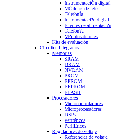
InstrumentaciÒn digital
MÒdulos de reles
TelefonÍa
Instrumentaci?n digital
Fuentes de alimentaci?n
Telefon?a
M?dulos de reles
Kits de evaluación
Circuitos Integrados
Memorias
SRAM
DRAM
NVRAM
PROM
EPROM
EEPROM
FLASH
Procesadores
Microcontroladores
Microprocesadores
DSPs
Periféricos
PerifÉricos
Reguladores de voltaje
Referencias de voltaje