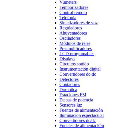
Vumeters
Temporizadores
Control remoto
Telefonía
Sintetizadores de voz
Reguladores
Ahuyentadores
Osciladores
Módulos de reles
Preamplificadores
LCD programables
Displays
Circuitos sonido
Instrumentación digital
Convertidores dc-dc
Detectores
Contadores
Domotica
Estaciones FM
Etapas de potencia
Sensores luz
Fuentes de alimentación
Iluminacion espectacular
Convertidores dc/dc
Fuentes de alimentaciÒn