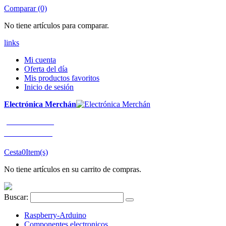
Comparar (0)
No tiene artículos para comparar.
links
Mi cuenta
Oferta del día
Mis productos favoritos
Inicio de sesión
Electrónica Merchán
¡LLÁMENOS!
91 663 80 80
Cesta
0
Item(s)
No tiene artículos en su carrito de compras.
Buscar:
Raspberry-Arduino
Componentes electronicos