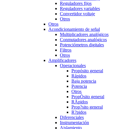
Reguladores fijos
Reguladores variables
Convertidor voltaje
Otros
Otros
Acondicionamiento de señal
Multiplicadores analógicos
Conmutadores analógicos
Potenciómetros digitales
Filtros
Otros
Amplificadores
Operacionales
Propósito general
Rápidos
Baja potencia
Potencia
Otros
PropÒsito general
RÄpidos
Prop?sito general
R?pidos
Diferenciales
Instrumentación
Aislamiento