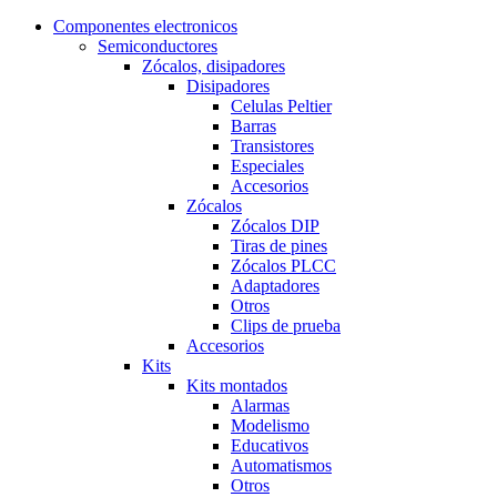
Componentes electronicos
Semiconductores
Zócalos, disipadores
Disipadores
Celulas Peltier
Barras
Transistores
Especiales
Accesorios
Zócalos
Zócalos DIP
Tiras de pines
Zócalos PLCC
Adaptadores
Otros
Clips de prueba
Accesorios
Kits
Kits montados
Alarmas
Modelismo
Educativos
Automatismos
Otros