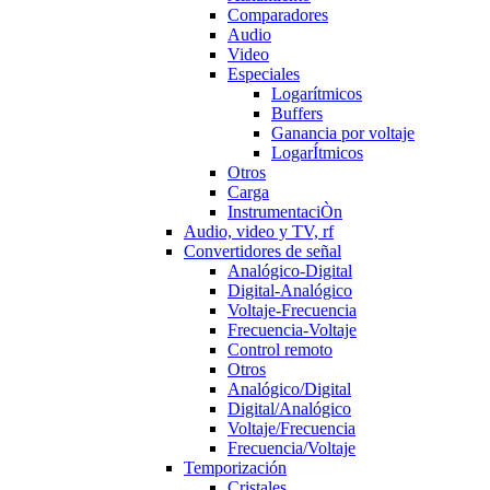
Comparadores
Audio
Video
Especiales
Logarítmicos
Buffers
Ganancia por voltaje
LogarÍtmicos
Otros
Carga
InstrumentaciÒn
Audio, video y TV, rf
Convertidores de señal
Analógico-Digital
Digital-Analógico
Voltaje-Frecuencia
Frecuencia-Voltaje
Control remoto
Otros
Analógico/Digital
Digital/Analógico
Voltaje/Frecuencia
Frecuencia/Voltaje
Temporización
Cristales