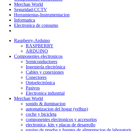
Merchan World
Seguridad-CCTV
Herramientas-Instrumentacion
Informatica
Electronica de consumo
Raspberry-Arduino
RASPBERRY
ARDUINO
Componentes electronicos
Semiconductores
Ingeniería electrónica
Cables y conexiones
Conectores
Optoelectrónica
Pasivos
Electronica industrial
Merchan World
sonido & iluminacion
automatizacion del hogar (velbus)
coche y bicicleta
componentes electronicos y accesorios
electronica, kits y placas de desarrollo
equipo de prueba y fuentes de alimentacion de laboratori