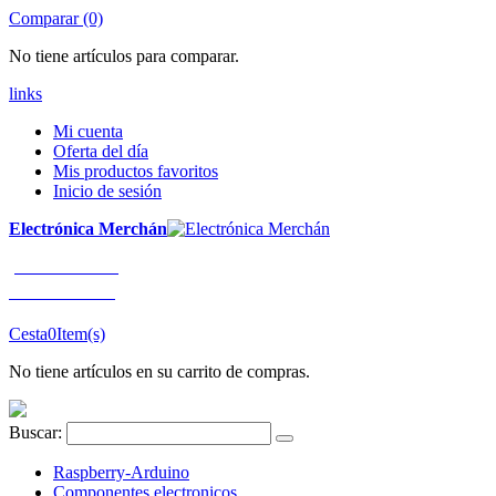
Comparar (0)
No tiene artículos para comparar.
links
Mi cuenta
Oferta del día
Mis productos favoritos
Inicio de sesión
Electrónica Merchán
¡LLÁMENOS!
91 663 80 80
Cesta
0
Item(s)
No tiene artículos en su carrito de compras.
Buscar:
Raspberry-Arduino
Componentes electronicos