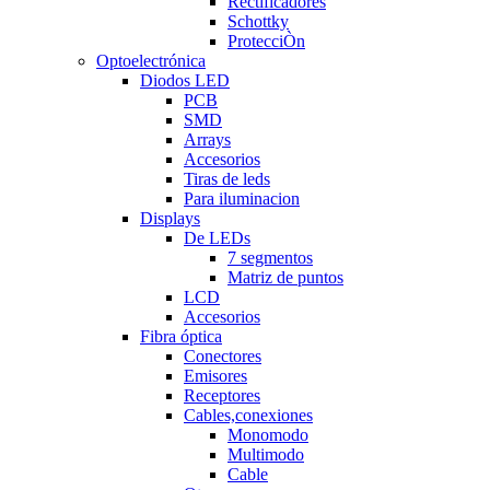
Rectificadores
Schottky
ProtecciÒn
Optoelectrónica
Diodos LED
PCB
SMD
Arrays
Accesorios
Tiras de leds
Para iluminacion
Displays
De LEDs
7 segmentos
Matriz de puntos
LCD
Accesorios
Fibra óptica
Conectores
Emisores
Receptores
Cables,conexiones
Monomodo
Multimodo
Cable