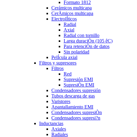
Formato 1812
Cerámicos multicapa
CerÄmicos multicapa
ElectrolÍticos
Radial
Axial
Radial con tornillo
Larga duraciÒn (105 êC)
Para retenciÒn de datos
Sin polaridad
PelÍcula axial
Filtros y supresores
Filtros
Red
Supresión EMI
SupresiÒn EMI
Condensadores supresión
Tubos descarga de gas
Varistores
Apantallamiento EMI
Condensadores supresiÒn
Condensadores supresi?n
Inductancias
Axiales
Radiales