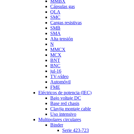
MMBX
Cápsulas gas
QLA
SMC
Cargas resistivas
SMB
SMA
Alta tensión
N
MMCX
MCX
BNT
BNC
jul-16
TV-vídeo
Automóvil
FME
Eléctricos de potencia (IEC)
Bajo voltaje DC
Base red chasis
Clavija montaje cable
Uso intensivo
Multipolares circulares
Binder
Serie 423-723