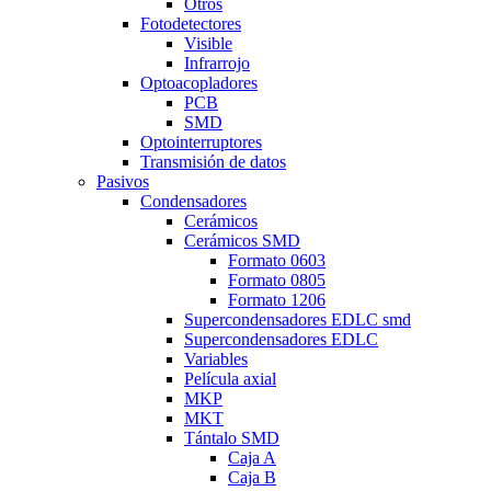
Otros
Fotodetectores
Visible
Infrarrojo
Optoacopladores
PCB
SMD
Optointerruptores
Transmisión de datos
Pasivos
Condensadores
Cerámicos
Cerámicos SMD
Formato 0603
Formato 0805
Formato 1206
Supercondensadores EDLC smd
Supercondensadores EDLC
Variables
Película axial
MKP
MKT
Tántalo SMD
Caja A
Caja B