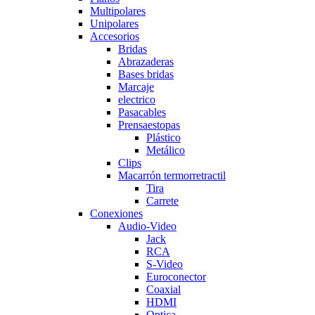
Multipolares
Unipolares
Accesorios
Bridas
Abrazaderas
Bases bridas
Marcaje
electrico
Pasacables
Prensaestopas
Plástico
Metálico
Clips
Macarrón termorretractil
Tira
Carrete
Conexiones
Audio-Video
Jack
RCA
S-Video
Euroconector
Coaxial
HDMI
Optica