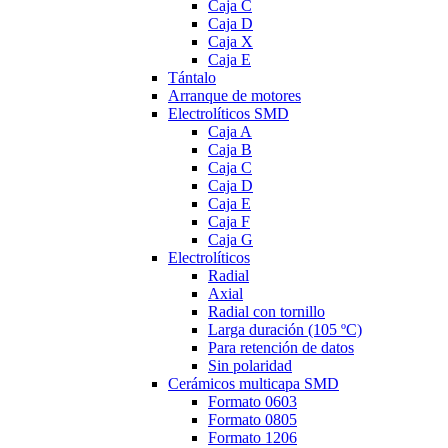
Caja C
Caja D
Caja X
Caja E
Tántalo
Arranque de motores
Electrolíticos SMD
Caja A
Caja B
Caja C
Caja D
Caja E
Caja F
Caja G
Electrolíticos
Radial
Axial
Radial con tornillo
Larga duración (105 ºC)
Para retención de datos
Sin polaridad
Cerámicos multicapa SMD
Formato 0603
Formato 0805
Formato 1206