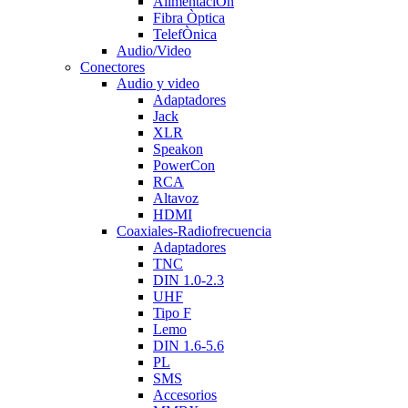
AlimentaciÒn
Fibra Òptica
TelefÒnica
Audio/Video
Conectores
Audio y video
Adaptadores
Jack
XLR
Speakon
PowerCon
RCA
Altavoz
HDMI
Coaxiales-Radiofrecuencia
Adaptadores
TNC
DIN 1.0-2.3
UHF
Tipo F
Lemo
DIN 1.6-5.6
PL
SMS
Accesorios