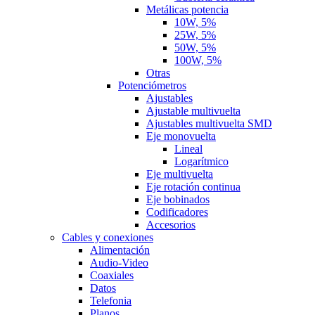
Metálicas potencia
10W, 5%
25W, 5%
50W, 5%
100W, 5%
Otras
Potenciómetros
Ajustables
Ajustable multivuelta
Ajustables multivuelta SMD
Eje monovuelta
Lineal
Logarítmico
Eje multivuelta
Eje rotación continua
Eje bobinados
Codificadores
Accesorios
Cables y conexiones
Alimentación
Audio-Video
Coaxiales
Datos
Telefonia
Planos