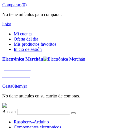
Comparar (0)
No tiene artículos para comparar.
links
Mi cuenta
Oferta del día
Mis productos favoritos
Inicio de sesión
Electrónica Merchán
¡LLÁMENOS!
91 663 80 80
Cesta
0
Item(s)
No tiene artículos en su carrito de compras.
Buscar:
Raspberry-Arduino
Componentes electronicos