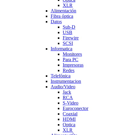
XLR
Alimentación
Fibra óptica
Datos
Sub-D
USB
Firewire
SCSI
Informatica
Monitores
Para PC
Impresoras
Redes
Telefónica
Instrumentacion
Audio/Video
Jack
RCA
S-Video
Euroconector
Coaxial
HDMI
Optica
XLR