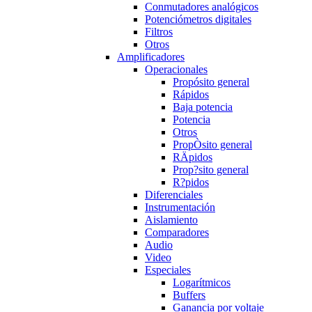
Conmutadores analógicos
Potenciómetros digitales
Filtros
Otros
Amplificadores
Operacionales
Propósito general
Rápidos
Baja potencia
Potencia
Otros
PropÒsito general
RÄpidos
Prop?sito general
R?pidos
Diferenciales
Instrumentación
Aislamiento
Comparadores
Audio
Video
Especiales
Logarítmicos
Buffers
Ganancia por voltaje