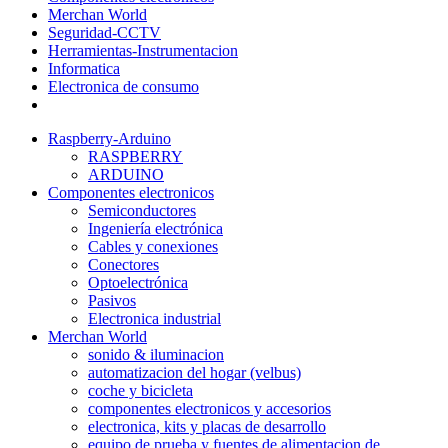
Merchan World
Seguridad-CCTV
Herramientas-Instrumentacion
Informatica
Electronica de consumo
Raspberry-Arduino
RASPBERRY
ARDUINO
Componentes electronicos
Semiconductores
Ingeniería electrónica
Cables y conexiones
Conectores
Optoelectrónica
Pasivos
Electronica industrial
Merchan World
sonido & iluminacion
automatizacion del hogar (velbus)
coche y bicicleta
componentes electronicos y accesorios
electronica, kits y placas de desarrollo
equipo de prueba y fuentes de alimentacion de