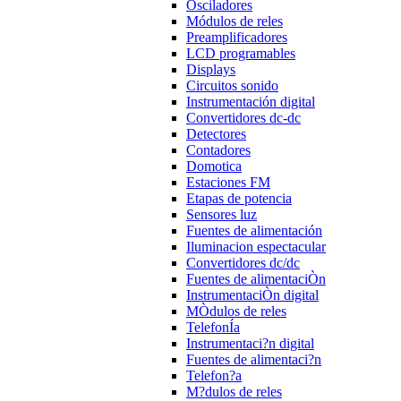
Osciladores
Módulos de reles
Preamplificadores
LCD programables
Displays
Circuitos sonido
Instrumentación digital
Convertidores dc-dc
Detectores
Contadores
Domotica
Estaciones FM
Etapas de potencia
Sensores luz
Fuentes de alimentación
Iluminacion espectacular
Convertidores dc/dc
Fuentes de alimentaciÒn
InstrumentaciÒn digital
MÒdulos de reles
TelefonÍa
Instrumentaci?n digital
Fuentes de alimentaci?n
Telefon?a
M?dulos de reles