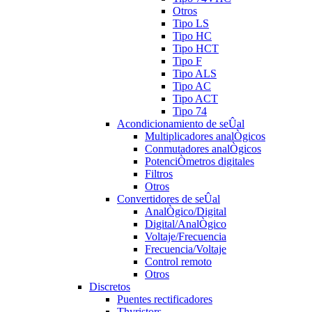
Otros
Tipo LS
Tipo HC
Tipo HCT
Tipo F
Tipo ALS
Tipo AC
Tipo ACT
Tipo 74
Acondicionamiento de seÛal
Multiplicadores analÒgicos
Conmutadores analÒgicos
PotenciÒmetros digitales
Filtros
Otros
Convertidores de seÛal
AnalÒgico/Digital
Digital/AnalÒgico
Voltaje/Frecuencia
Frecuencia/Voltaje
Control remoto
Otros
Discretos
Puentes rectificadores
Thyristors