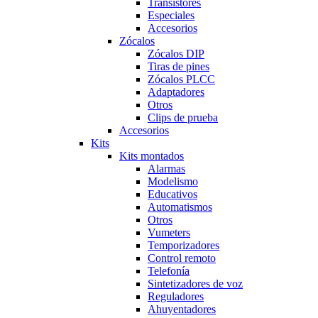
Transistores
Especiales
Accesorios
Zócalos
Zócalos DIP
Tiras de pines
Zócalos PLCC
Adaptadores
Otros
Clips de prueba
Accesorios
Kits
Kits montados
Alarmas
Modelismo
Educativos
Automatismos
Otros
Vumeters
Temporizadores
Control remoto
Telefonía
Sintetizadores de voz
Reguladores
Ahuyentadores