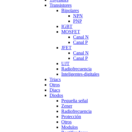
Transistores
Bipolares
NPN
PNP
IGBT
MOSFET
Canal N
Canal P
JFET
Canal N
Canal P
UJT
Radiofrecuencia
Inteligentes-digitales
Triacs
Otros
Diacs
Diodos
Pequeña señal
Zener
Radiofrecuencia
Protección
Otros
Modulos