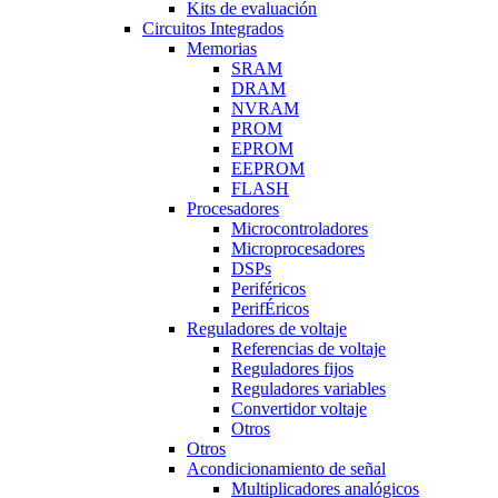
Kits de evaluación
Circuitos Integrados
Memorias
SRAM
DRAM
NVRAM
PROM
EPROM
EEPROM
FLASH
Procesadores
Microcontroladores
Microprocesadores
DSPs
Periféricos
PerifÉricos
Reguladores de voltaje
Referencias de voltaje
Reguladores fijos
Reguladores variables
Convertidor voltaje
Otros
Otros
Acondicionamiento de señal
Multiplicadores analógicos