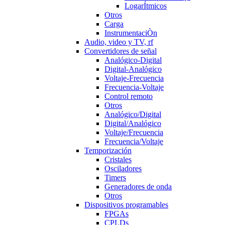
LogarÍtmicos
Otros
Carga
InstrumentaciÒn
Audio, video y TV, rf
Convertidores de señal
Analógico-Digital
Digital-Analógico
Voltaje-Frecuencia
Frecuencia-Voltaje
Control remoto
Otros
Analógico/Digital
Digital/Analógico
Voltaje/Frecuencia
Frecuencia/Voltaje
Temporización
Cristales
Osciladores
Timers
Generadores de onda
Otros
Dispositivos programables
FPGAs
CPLDs