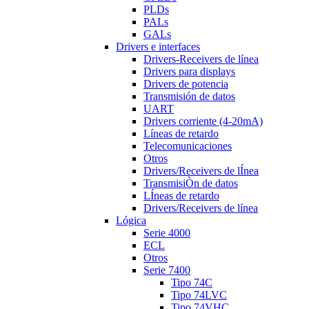
PLDs
PALs
GALs
Drivers e interfaces
Drivers-Receivers de línea
Drivers para displays
Drivers de potencia
Transmisión de datos
UART
Drivers corriente (4-20mA)
Líneas de retardo
Telecomunicaciones
Otros
Drivers/Receivers de lÍnea
TransmisiÒn de datos
LÍneas de retardo
Drivers/Receivers de línea
Lógica
Serie 4000
ECL
Otros
Serie 7400
Tipo 74C
Tipo 74LVC
Tipo 74VHC