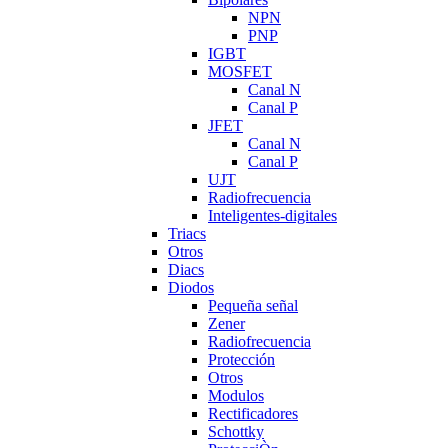
NPN
PNP
IGBT
MOSFET
Canal N
Canal P
JFET
Canal N
Canal P
UJT
Radiofrecuencia
Inteligentes-digitales
Triacs
Otros
Diacs
Diodos
Pequeña señal
Zener
Radiofrecuencia
Protección
Otros
Modulos
Rectificadores
Schottky