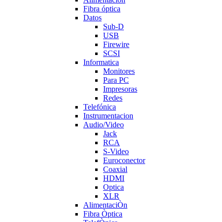
Fibra óptica
Datos
Sub-D
USB
Firewire
SCSI
Informatica
Monitores
Para PC
Impresoras
Redes
Telefónica
Instrumentacion
Audio/Video
Jack
RCA
S-Video
Euroconector
Coaxial
HDMI
Optica
XLR
AlimentaciÒn
Fibra Òptica