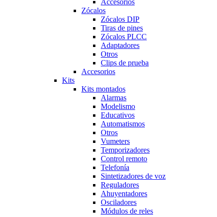
Accesorios
Zócalos
Zócalos DIP
Tiras de pines
Zócalos PLCC
Adaptadores
Otros
Clips de prueba
Accesorios
Kits
Kits montados
Alarmas
Modelismo
Educativos
Automatismos
Otros
Vumeters
Temporizadores
Control remoto
Telefonía
Sintetizadores de voz
Reguladores
Ahuyentadores
Osciladores
Módulos de reles