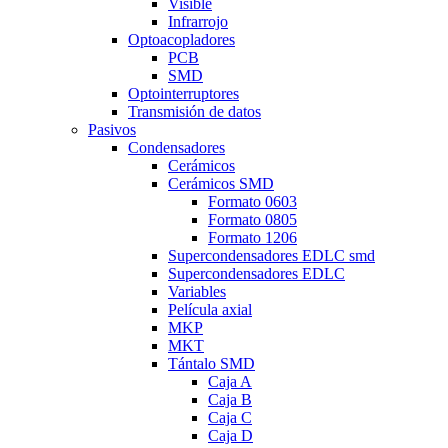
Visible
Infrarrojo
Optoacopladores
PCB
SMD
Optointerruptores
Transmisión de datos
Pasivos
Condensadores
Cerámicos
Cerámicos SMD
Formato 0603
Formato 0805
Formato 1206
Supercondensadores EDLC smd
Supercondensadores EDLC
Variables
Película axial
MKP
MKT
Tántalo SMD
Caja A
Caja B
Caja C
Caja D