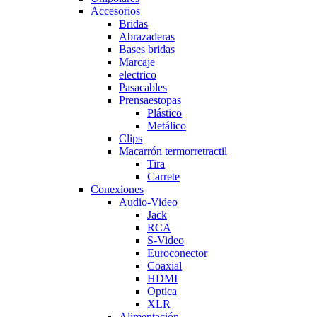
Accesorios
Bridas
Abrazaderas
Bases bridas
Marcaje
electrico
Pasacables
Prensaestopas
Plástico
Metálico
Clips
Macarrón termorretractil
Tira
Carrete
Conexiones
Audio-Video
Jack
RCA
S-Video
Euroconector
Coaxial
HDMI
Optica
XLR
Alimentación