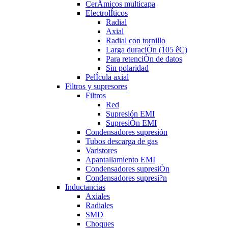
CerÄmicos multicapa
ElectrolÍticos
Radial
Axial
Radial con tornillo
Larga duraciÒn (105 êC)
Para retenciÒn de datos
Sin polaridad
PelÍcula axial
Filtros y supresores
Filtros
Red
Supresión EMI
SupresiÒn EMI
Condensadores supresión
Tubos descarga de gas
Varistores
Apantallamiento EMI
Condensadores supresiÒn
Condensadores supresi?n
Inductancias
Axiales
Radiales
SMD
Choques