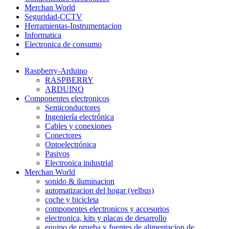
Merchan World
Seguridad-CCTV
Herramientas-Instrumentacion
Informatica
Electronica de consumo
Raspberry-Arduino
RASPBERRY
ARDUINO
Componentes electronicos
Semiconductores
Ingeniería electrónica
Cables y conexiones
Conectores
Optoelectrónica
Pasivos
Electronica industrial
Merchan World
sonido & iluminacion
automatizacion del hogar (velbus)
coche y bicicleta
componentes electronicos y accesorios
electronica, kits y placas de desarrollo
equipo de prueba y fuentes de alimentacion de