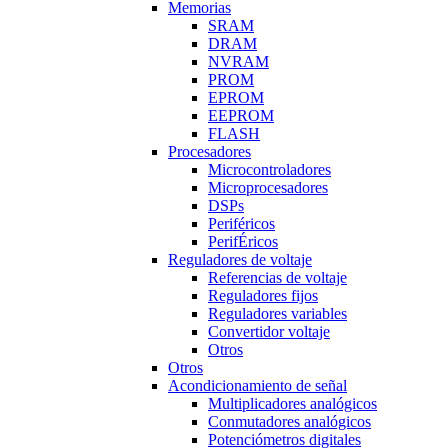
Memorias
SRAM
DRAM
NVRAM
PROM
EPROM
EEPROM
FLASH
Procesadores
Microcontroladores
Microprocesadores
DSPs
Periféricos
PerifÉricos
Reguladores de voltaje
Referencias de voltaje
Reguladores fijos
Reguladores variables
Convertidor voltaje
Otros
Otros
Acondicionamiento de señal
Multiplicadores analógicos
Conmutadores analógicos
Potenciómetros digitales