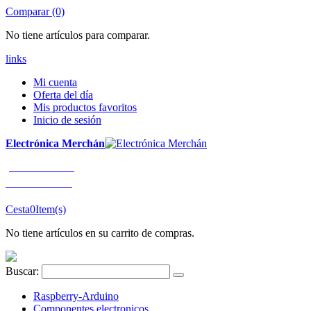
Comparar (0)
No tiene artículos para comparar.
links
Mi cuenta
Oferta del día
Mis productos favoritos
Inicio de sesión
Electrónica Merchán
¡LLÁMENOS!
91 663 80 80
Cesta
0
Item(s)
No tiene artículos en su carrito de compras.
Buscar:
Raspberry-Arduino
Componentes electronicos