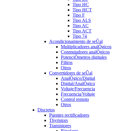
Tipo HC
Tipo HCT
Tipo F
Tipo ALS
Tipo AC
Tipo ACT
Tipo 74
Acondicionamiento de seÛal
Multiplicadores analÒgicos
Conmutadores analÒgicos
PotenciÒmetros digitales
Filtros
Otros
Convertidores de seÛal
AnalÒgico/Digital
Digital/AnalÒgico
Voltaje/Frecuencia
Frecuencia/Voltaje
Control remoto
Otros
Discretos
Puentes rectificadores
Thyristors
Transistores
Bipolares