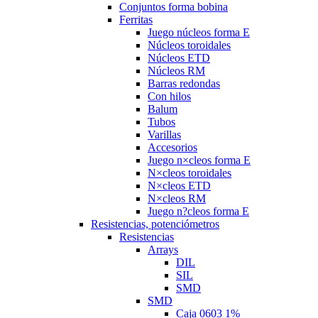
Conjuntos forma bobina
Ferritas
Juego núcleos forma E
Núcleos toroidales
Núcleos ETD
Núcleos RM
Barras redondas
Con hilos
Balum
Tubos
Varillas
Accesorios
Juego n×cleos forma E
N×cleos toroidales
N×cleos ETD
N×cleos RM
Juego n?cleos forma E
Resistencias, potenciómetros
Resistencias
Arrays
DIL
SIL
SMD
SMD
Caja 0603 1%