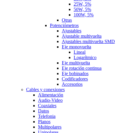
25W, 5%
50W, 5%
100W, 5%
Otras
Potenciómetros
Ajustables
Ajustable multivuelta
Ajustables multivuelta SMD
Eje monovuelta
Lineal
Logarítmico
Eje multivuelta
Eje rotación continua
Eje bobinados
Codificadores
Accesorios
Cables y conexiones
Alimentación
Audio-Video
Coaxiales
Datos
Telefonia
Planos
Multipolares
Unipolares