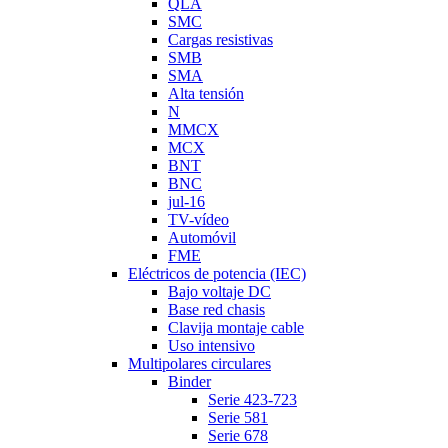
QLA
SMC
Cargas resistivas
SMB
SMA
Alta tensión
N
MMCX
MCX
BNT
BNC
jul-16
TV-vídeo
Automóvil
FME
Eléctricos de potencia (IEC)
Bajo voltaje DC
Base red chasis
Clavija montaje cable
Uso intensivo
Multipolares circulares
Binder
Serie 423-723
Serie 581
Serie 678