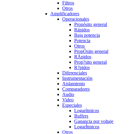
Filtros
Otros
Amplificadores
Operacionales
Propósito general
Rápidos
Baja potencia
Potencia
Otros
PropÒsito general
RÄpidos
Prop?sito general
R?pidos
Diferenciales
Instrumentación
Aislamiento
Comparadores
Audio
Video
Especiales
Logarítmicos
Buffers
Ganancia por voltaje
LogarÍtmicos
Otros