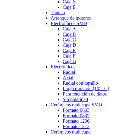
Caja X
Caja E
Tántalo
Arranque de motores
Electrolíticos SMD
Caja A
Caja B
Caja C
Caja D
Caja E
Caja F
Caja G
Electrolíticos
Radial
Axial
Radial con tornillo
Larga duración (105 ºC)
Para retención de datos
Sin polaridad
Cerámicos multicapa SMD
Formato 0603
Formato 0805
Formato 1206
Formato 1812
Cerámicos multicapa