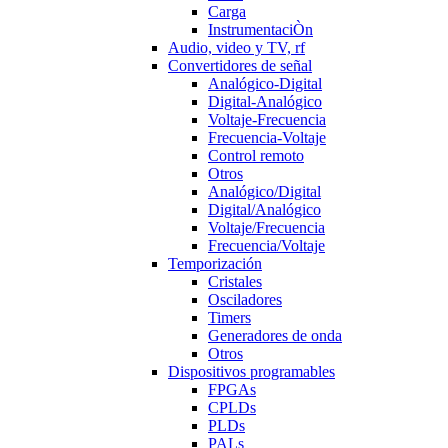
Carga
InstrumentaciÒn
Audio, video y TV, rf
Convertidores de señal
Analógico-Digital
Digital-Analógico
Voltaje-Frecuencia
Frecuencia-Voltaje
Control remoto
Otros
Analógico/Digital
Digital/Analógico
Voltaje/Frecuencia
Frecuencia/Voltaje
Temporización
Cristales
Osciladores
Timers
Generadores de onda
Otros
Dispositivos programables
FPGAs
CPLDs
PLDs
PALs