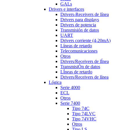
GALs
Drivers e interfaces
Drivers-Receivers de línea
Drivers para displays
Drivers de potencia
Transmisión de datos
UART
Drivers corriente (4-20mA)
Líneas de retardo
Telecomunicaciones
Otros
Drivers/Receivers de lÍnea
TransmisiÒn de datos
LÍneas de retardo
Drivers/Receivers de línea
Lógica
Serie 4000
ECL
Otros
Serie 7400
Tipo 74C
Tipo 74LVC
Tipo 74VHC
Otros
Tipo LS