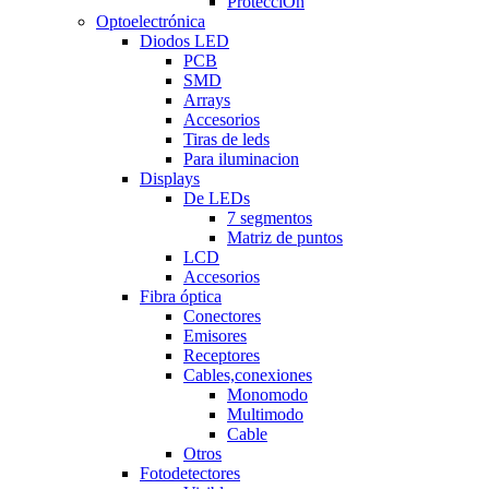
ProtecciÒn
Optoelectrónica
Diodos LED
PCB
SMD
Arrays
Accesorios
Tiras de leds
Para iluminacion
Displays
De LEDs
7 segmentos
Matriz de puntos
LCD
Accesorios
Fibra óptica
Conectores
Emisores
Receptores
Cables,conexiones
Monomodo
Multimodo
Cable
Otros
Fotodetectores