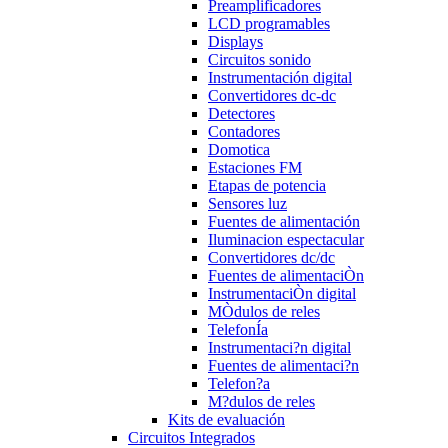
Preamplificadores
LCD programables
Displays
Circuitos sonido
Instrumentación digital
Convertidores dc-dc
Detectores
Contadores
Domotica
Estaciones FM
Etapas de potencia
Sensores luz
Fuentes de alimentación
Iluminacion espectacular
Convertidores dc/dc
Fuentes de alimentaciÒn
InstrumentaciÒn digital
MÒdulos de reles
TelefonÍa
Instrumentaci?n digital
Fuentes de alimentaci?n
Telefon?a
M?dulos de reles
Kits de evaluación
Circuitos Integrados