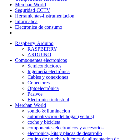
Merchan World
Seguridad-CCTV
Herramientas-Instrumentacion
Informatica
Electronica de consumo
Raspberry-Arduino
RASPBERRY
ARDUINO
Componentes electronicos
Semiconductores
Ingeniería electrónica
Cables y conexiones
Conectores
Optoelectrónica
Pasivos
Electronica industrial
Merchan World
sonido & iluminacion
automatizacion del hogar (velbus)
coche y bicicleta
componentes electronicos y accesorios
electronica, kits y placas de desarrollo
equipo de prueba y fuentes de alimentacion de