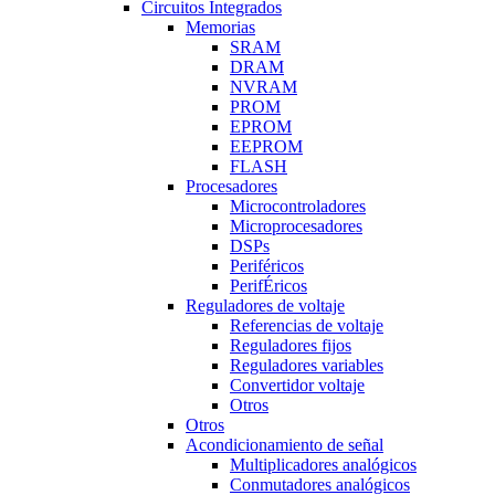
Circuitos Integrados
Memorias
SRAM
DRAM
NVRAM
PROM
EPROM
EEPROM
FLASH
Procesadores
Microcontroladores
Microprocesadores
DSPs
Periféricos
PerifÉricos
Reguladores de voltaje
Referencias de voltaje
Reguladores fijos
Reguladores variables
Convertidor voltaje
Otros
Otros
Acondicionamiento de señal
Multiplicadores analógicos
Conmutadores analógicos