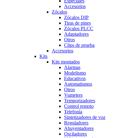
Especiales
Accesorios
Zócalos
Zócalos DIP
Tiras de pines
Zócalos PLCC
Adaptadores
Otros
Clips de prueba
Accesorios
Kits
Kits montados
Alarmas
Modelismo
Educativos
Automatismos
Otros
Vumeters
Temporizadores
Control remoto
Telefonía
Sintetizadores de voz
Reguladores
Ahuyentadores
Osciladores