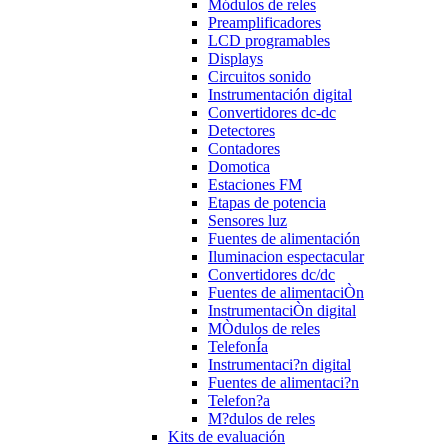
Módulos de reles
Preamplificadores
LCD programables
Displays
Circuitos sonido
Instrumentación digital
Convertidores dc-dc
Detectores
Contadores
Domotica
Estaciones FM
Etapas de potencia
Sensores luz
Fuentes de alimentación
Iluminacion espectacular
Convertidores dc/dc
Fuentes de alimentaciÒn
InstrumentaciÒn digital
MÒdulos de reles
TelefonÍa
Instrumentaci?n digital
Fuentes de alimentaci?n
Telefon?a
M?dulos de reles
Kits de evaluación