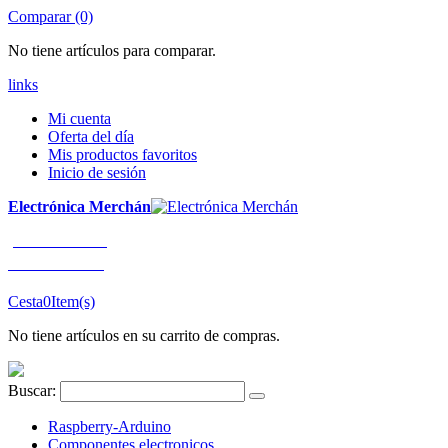
Comparar (0)
No tiene artículos para comparar.
links
Mi cuenta
Oferta del día
Mis productos favoritos
Inicio de sesión
Electrónica Merchán
¡LLÁMENOS!
91 663 80 80
Cesta
0
Item(s)
No tiene artículos en su carrito de compras.
Buscar:
Raspberry-Arduino
Componentes electronicos