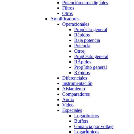
Potenciómetros digitales
Filtros
Otros
Amplificadores
Operacionales
Propósito general
Rápidos
Baja potencia
Potencia
Otros
PropÒsito general
RÄpidos
Prop?sito general
R?pidos
Diferenciales
Instrumentación
Aislamiento
Comparadores
Audio
Video
Especiales
Logarítmicos
Buffers
Ganancia por voltaje
LogarÍtmicos