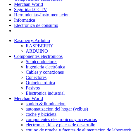
Merchan World
Seguridad-CCTV
Herramientas-Instrumentacion
Informatica
Electronica de consumo
Raspberry-Arduino
RASPBERRY
ARDUINO
Componentes electronicos
Semiconductores
Ingeniería electrónica
Cables y conexiones
Conectores
Optoelectrónica
Pasivos
Electronica industrial
Merchan World
sonido & iluminacion
automatizacion del hogar (velbus)
coche y bicicleta
componentes electronicos y accesorios
electronica, kits y placas de desarrollo
equipo de prueba y fuentes de alimentacion de laboratori