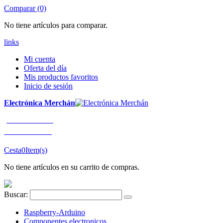
Comparar (0)
No tiene artículos para comparar.
links
Mi cuenta
Oferta del día
Mis productos favoritos
Inicio de sesión
Electrónica Merchán
¡LLÁMENOS!
91 663 80 80
Cesta
0
Item(s)
No tiene artículos en su carrito de compras.
Buscar:
Raspberry-Arduino
Componentes electronicos