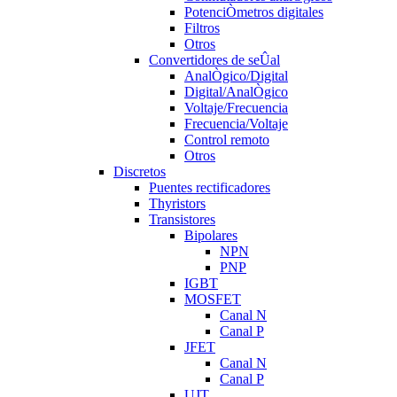
PotenciÒmetros digitales
Filtros
Otros
Convertidores de seÛal
AnalÒgico/Digital
Digital/AnalÒgico
Voltaje/Frecuencia
Frecuencia/Voltaje
Control remoto
Otros
Discretos
Puentes rectificadores
Thyristors
Transistores
Bipolares
NPN
PNP
IGBT
MOSFET
Canal N
Canal P
JFET
Canal N
Canal P
UJT