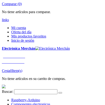
Comparar (0)
No tiene artículos para comparar.
links
Mi cuenta
Oferta del día
Mis productos favoritos
Inicio de sesión
Electrónica Merchán
¡LLÁMENOS!
91 663 80 80
Cesta
0
Item(s)
No tiene artículos en su carrito de compras.
Buscar:
Raspberry-Arduino
Componentes electronicos