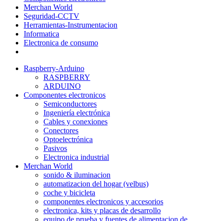
Merchan World
Seguridad-CCTV
Herramientas-Instrumentacion
Informatica
Electronica de consumo
Raspberry-Arduino
RASPBERRY
ARDUINO
Componentes electronicos
Semiconductores
Ingeniería electrónica
Cables y conexiones
Conectores
Optoelectrónica
Pasivos
Electronica industrial
Merchan World
sonido & iluminacion
automatizacion del hogar (velbus)
coche y bicicleta
componentes electronicos y accesorios
electronica, kits y placas de desarrollo
equipo de prueba y fuentes de alimentacion de