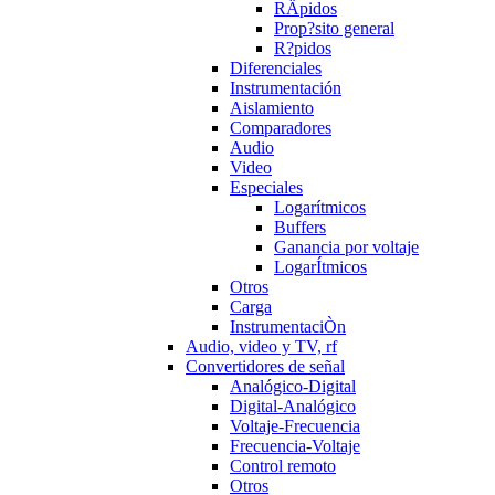
RÄpidos
Prop?sito general
R?pidos
Diferenciales
Instrumentación
Aislamiento
Comparadores
Audio
Video
Especiales
Logarítmicos
Buffers
Ganancia por voltaje
LogarÍtmicos
Otros
Carga
InstrumentaciÒn
Audio, video y TV, rf
Convertidores de señal
Analógico-Digital
Digital-Analógico
Voltaje-Frecuencia
Frecuencia-Voltaje
Control remoto
Otros