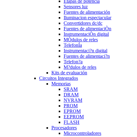
Etapas de potencia
Sensores luz
Fuentes de alimentación
Iluminacion espectacular
Convertidores dc/dc
Fuentes de alimentaciÒn
InstrumentaciÒn digital
MÒdulos de reles
TelefonÍa
Instrumentaci?n digital
Fuentes de alimentaci?n
Telefon?a
M?dulos de reles
Kits de evaluación
Circuitos Integrados
Memorias
SRAM
DRAM
NVRAM
PROM
EPROM
EEPROM
FLASH
Procesadores
Microcontroladores