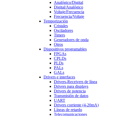
Analógico/Digital
Digital/Analógico
Voltaje/Frecuencia
Frecuencia/Voltaje
Temporización
Cristales
Osciladores
Timers
Generadores de onda
Otros
Dispositivos programables
FPGAs
CPLDs
PLDs
PALs
GALs
Drivers e interfaces
Drivers-Receivers de línea
Drivers para displays
Drivers de potencia
Transmisión de datos
UART
Drivers corriente (4-20mA)
Líneas de retardo
Telecomunicaciones