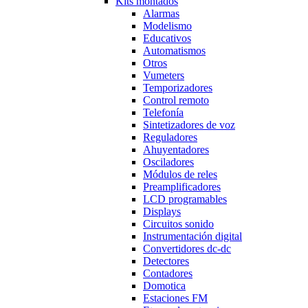
Kits montados
Alarmas
Modelismo
Educativos
Automatismos
Otros
Vumeters
Temporizadores
Control remoto
Telefonía
Sintetizadores de voz
Reguladores
Ahuyentadores
Osciladores
Módulos de reles
Preamplificadores
LCD programables
Displays
Circuitos sonido
Instrumentación digital
Convertidores dc-dc
Detectores
Contadores
Domotica
Estaciones FM