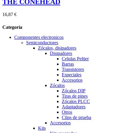
THE CONEHEAD
16,87 €
Categoría
Componentes electronicos
Semiconductores
Zócalos, disipadores
Disipadores
Celulas Peltier
Barras
Transistores
Especiales
Accesorios
Zócalos
Zócalos DIP
Tiras de pines
Zócalos PLCC
Adaptadores
Otros
Clips de prueba
Accesorios
Kits