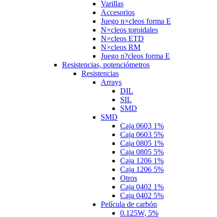
Varillas
Accesorios
Juego n×cleos forma E
N×cleos toroidales
N×cleos ETD
N×cleos RM
Juego n?cleos forma E
Resistencias, potenciómetros
Resistencias
Arrays
DIL
SIL
SMD
SMD
Caja 0603 1%
Caja 0603 5%
Caja 0805 1%
Caja 0805 5%
Caja 1206 1%
Caja 1206 5%
Otros
Caja 0402 1%
Caja 0402 5%
Película de carbón
0.125W, 5%