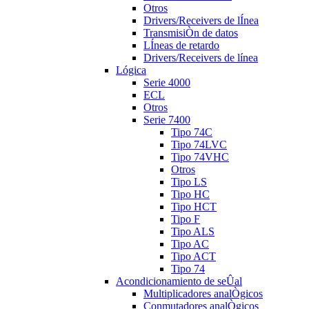
Otros
Drivers/Receivers de lÍnea
TransmisiÒn de datos
LÍneas de retardo
Drivers/Receivers de línea
Lógica
Serie 4000
ECL
Otros
Serie 7400
Tipo 74C
Tipo 74LVC
Tipo 74VHC
Otros
Tipo LS
Tipo HC
Tipo HCT
Tipo F
Tipo ALS
Tipo AC
Tipo ACT
Tipo 74
Acondicionamiento de seÛal
Multiplicadores analÒgicos
Conmutadores analÒgicos