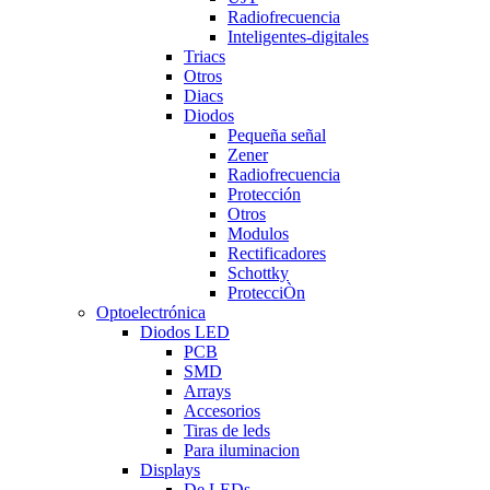
Radiofrecuencia
Inteligentes-digitales
Triacs
Otros
Diacs
Diodos
Pequeña señal
Zener
Radiofrecuencia
Protección
Otros
Modulos
Rectificadores
Schottky
ProtecciÒn
Optoelectrónica
Diodos LED
PCB
SMD
Arrays
Accesorios
Tiras de leds
Para iluminacion
Displays
De LEDs