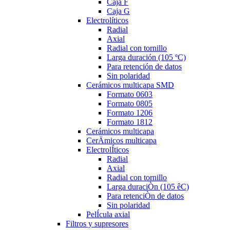
Caja F
Caja G
Electrolíticos
Radial
Axial
Radial con tornillo
Larga duración (105 ºC)
Para retención de datos
Sin polaridad
Cerámicos multicapa SMD
Formato 0603
Formato 0805
Formato 1206
Formato 1812
Cerámicos multicapa
CerÄmicos multicapa
ElectrolÍticos
Radial
Axial
Radial con tornillo
Larga duraciÒn (105 êC)
Para retenciÒn de datos
Sin polaridad
PelÍcula axial
Filtros y supresores