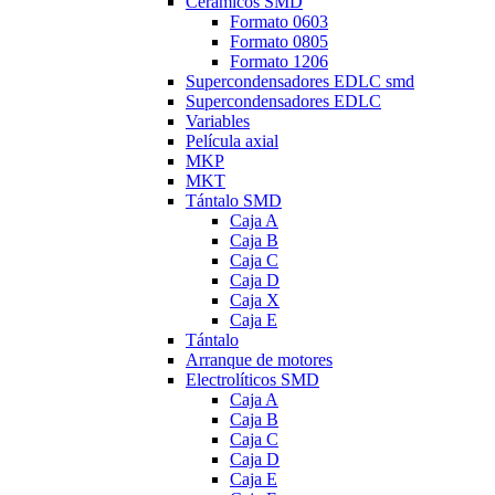
Cerámicos SMD
Formato 0603
Formato 0805
Formato 1206
Supercondensadores EDLC smd
Supercondensadores EDLC
Variables
Película axial
MKP
MKT
Tántalo SMD
Caja A
Caja B
Caja C
Caja D
Caja X
Caja E
Tántalo
Arranque de motores
Electrolíticos SMD
Caja A
Caja B
Caja C
Caja D
Caja E