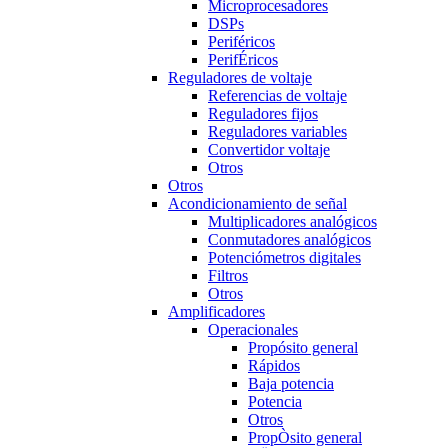
Microprocesadores
DSPs
Periféricos
PerifÉricos
Reguladores de voltaje
Referencias de voltaje
Reguladores fijos
Reguladores variables
Convertidor voltaje
Otros
Otros
Acondicionamiento de señal
Multiplicadores analógicos
Conmutadores analógicos
Potenciómetros digitales
Filtros
Otros
Amplificadores
Operacionales
Propósito general
Rápidos
Baja potencia
Potencia
Otros
PropÒsito general