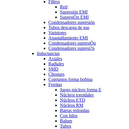
Filtros
Red
Supresión EMI
SupresiÒn EMI
Condensadores supresión
Tubos descarga de gas
Varistores
Apantallamiento EMI
Condensadores supresiÒn
Condensadores supresi?n
Inductancias
Axiales
Radiales
SMD
Choques
Conjuntos forma bobina
Ferritas
Juego núcleos forma E
Núcleos toroidales
Núcleos ETD
Núcleos RM
Barras redondas
Con hilos
Balum
Tubos