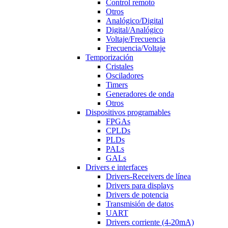
Control remoto
Otros
Analógico/Digital
Digital/Analógico
Voltaje/Frecuencia
Frecuencia/Voltaje
Temporización
Cristales
Osciladores
Timers
Generadores de onda
Otros
Dispositivos programables
FPGAs
CPLDs
PLDs
PALs
GALs
Drivers e interfaces
Drivers-Receivers de línea
Drivers para displays
Drivers de potencia
Transmisión de datos
UART
Drivers corriente (4-20mA)