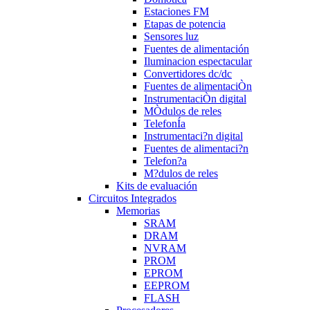
Estaciones FM
Etapas de potencia
Sensores luz
Fuentes de alimentación
Iluminacion espectacular
Convertidores dc/dc
Fuentes de alimentaciÒn
InstrumentaciÒn digital
MÒdulos de reles
TelefonÍa
Instrumentaci?n digital
Fuentes de alimentaci?n
Telefon?a
M?dulos de reles
Kits de evaluación
Circuitos Integrados
Memorias
SRAM
DRAM
NVRAM
PROM
EPROM
EEPROM
FLASH