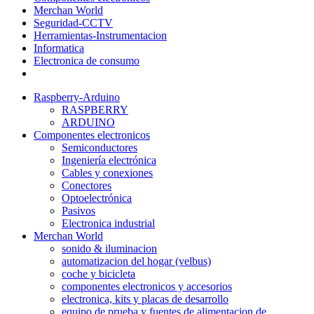
Merchan World
Seguridad-CCTV
Herramientas-Instrumentacion
Informatica
Electronica de consumo
Raspberry-Arduino
RASPBERRY
ARDUINO
Componentes electronicos
Semiconductores
Ingeniería electrónica
Cables y conexiones
Conectores
Optoelectrónica
Pasivos
Electronica industrial
Merchan World
sonido & iluminacion
automatizacion del hogar (velbus)
coche y bicicleta
componentes electronicos y accesorios
electronica, kits y placas de desarrollo
equipo de prueba y fuentes de alimentacion de