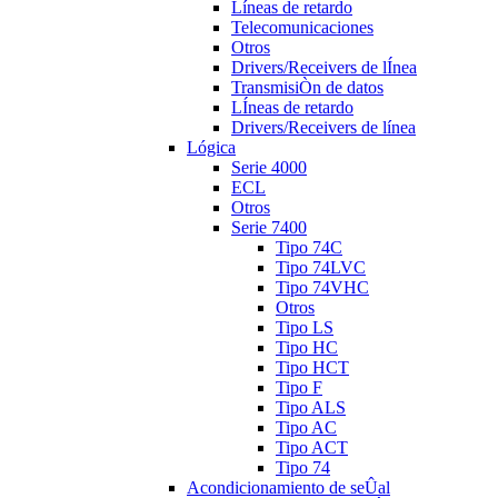
Líneas de retardo
Telecomunicaciones
Otros
Drivers/Receivers de lÍnea
TransmisiÒn de datos
LÍneas de retardo
Drivers/Receivers de línea
Lógica
Serie 4000
ECL
Otros
Serie 7400
Tipo 74C
Tipo 74LVC
Tipo 74VHC
Otros
Tipo LS
Tipo HC
Tipo HCT
Tipo F
Tipo ALS
Tipo AC
Tipo ACT
Tipo 74
Acondicionamiento de seÛal