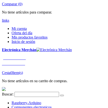
Comparar (0)
No tiene artículos para comparar.
links
Mi cuenta
Oferta del día
Mis productos favoritos
Inicio de sesión
Electrónica Merchán
¡LLÁMENOS!
91 663 80 80
Cesta
0
Item(s)
No tiene artículos en su carrito de compras.
Buscar:
Raspberry-Arduino
Componentes electronicos