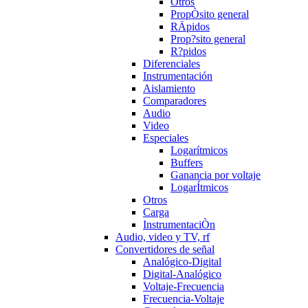
Otros
PropÒsito general
RÄpidos
Prop?sito general
R?pidos
Diferenciales
Instrumentación
Aislamiento
Comparadores
Audio
Video
Especiales
Logarítmicos
Buffers
Ganancia por voltaje
LogarÍtmicos
Otros
Carga
InstrumentaciÒn
Audio, video y TV, rf
Convertidores de señal
Analógico-Digital
Digital-Analógico
Voltaje-Frecuencia
Frecuencia-Voltaje