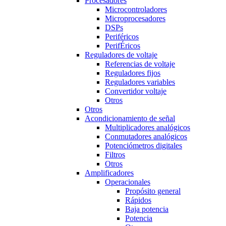
Procesadores
Microcontroladores
Microprocesadores
DSPs
Periféricos
PerifÉricos
Reguladores de voltaje
Referencias de voltaje
Reguladores fijos
Reguladores variables
Convertidor voltaje
Otros
Otros
Acondicionamiento de señal
Multiplicadores analógicos
Conmutadores analógicos
Potenciómetros digitales
Filtros
Otros
Amplificadores
Operacionales
Propósito general
Rápidos
Baja potencia
Potencia