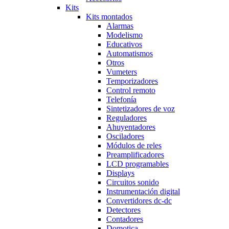
Kits
Kits montados
Alarmas
Modelismo
Educativos
Automatismos
Otros
Vumeters
Temporizadores
Control remoto
Telefonía
Sintetizadores de voz
Reguladores
Ahuyentadores
Osciladores
Módulos de reles
Preamplificadores
LCD programables
Displays
Circuitos sonido
Instrumentación digital
Convertidores dc-dc
Detectores
Contadores
Domotica