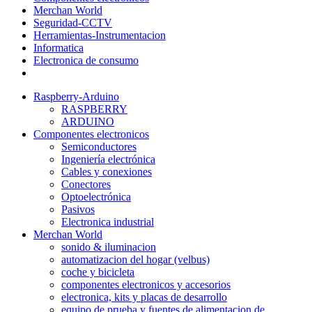
Merchan World
Seguridad-CCTV
Herramientas-Instrumentacion
Informatica
Electronica de consumo
Raspberry-Arduino
RASPBERRY
ARDUINO
Componentes electronicos
Semiconductores
Ingeniería electrónica
Cables y conexiones
Conectores
Optoelectrónica
Pasivos
Electronica industrial
Merchan World
sonido & iluminacion
automatizacion del hogar (velbus)
coche y bicicleta
componentes electronicos y accesorios
electronica, kits y placas de desarrollo
equipo de prueba y fuentes de alimentacion de