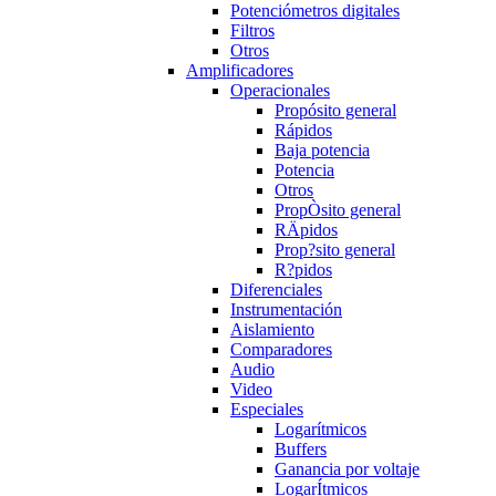
Potenciómetros digitales
Filtros
Otros
Amplificadores
Operacionales
Propósito general
Rápidos
Baja potencia
Potencia
Otros
PropÒsito general
RÄpidos
Prop?sito general
R?pidos
Diferenciales
Instrumentación
Aislamiento
Comparadores
Audio
Video
Especiales
Logarítmicos
Buffers
Ganancia por voltaje
LogarÍtmicos