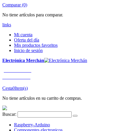
Comparar (0)
No tiene artículos para comparar.
links
Mi cuenta
Oferta del día
Mis productos favoritos
Inicio de sesión
Electrónica Merchán
¡LLÁMENOS!
91 663 80 80
Cesta
0
Item(s)
No tiene artículos en su carrito de compras.
Buscar:
Raspberry-Arduino
Componentes electronicos