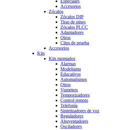
Especiales
Accesorios
Zócalos
Zócalos DIP
Tiras de pines
Zócalos PLCC
Adaptadores
Otros
Clips de prueba
Accesorios
Kits
Kits montados
Alarmas
Modelismo
Educativos
Automatismos
Otros
Vumeters
Temporizadores
Control remoto
Telefonía
Sintetizadores de voz
Reguladores
Ahuyentadores
Osciladores