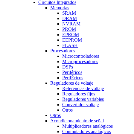
Circuitos Integrados
Memorias
SRAM
DRAM
NVRAM
PROM
EPROM
EEPROM
FLASH
Procesadores
Microcontroladores
Microprocesadores
DSPs
Periféricos
PerifÉricos
Reguladores de voltaje
Referencias de voltaje
Reguladores fijos
Reguladores variables
Convertidor voltaje
Otros
Otros
Acondicionamiento de señal
Multiplicadores analógicos
Conmutadores analógicos