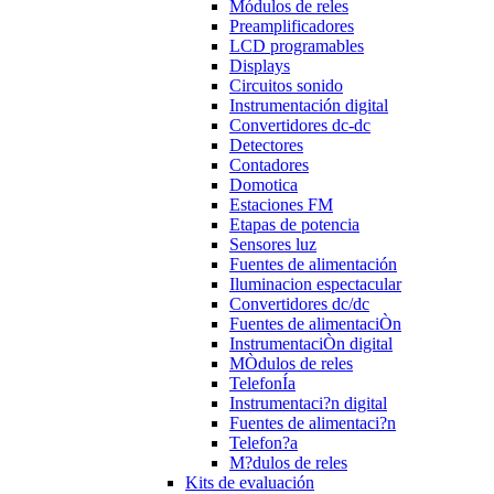
Módulos de reles
Preamplificadores
LCD programables
Displays
Circuitos sonido
Instrumentación digital
Convertidores dc-dc
Detectores
Contadores
Domotica
Estaciones FM
Etapas de potencia
Sensores luz
Fuentes de alimentación
Iluminacion espectacular
Convertidores dc/dc
Fuentes de alimentaciÒn
InstrumentaciÒn digital
MÒdulos de reles
TelefonÍa
Instrumentaci?n digital
Fuentes de alimentaci?n
Telefon?a
M?dulos de reles
Kits de evaluación