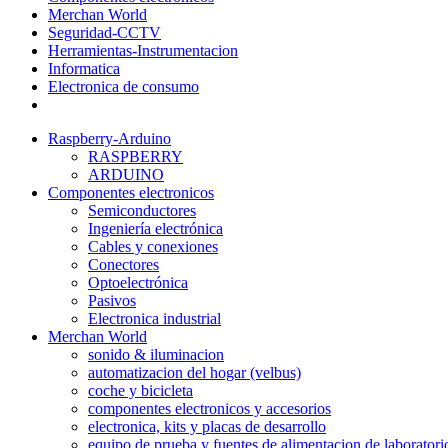
Merchan World
Seguridad-CCTV
Herramientas-Instrumentacion
Informatica
Electronica de consumo
Raspberry-Arduino
RASPBERRY
ARDUINO
Componentes electronicos
Semiconductores
Ingeniería electrónica
Cables y conexiones
Conectores
Optoelectrónica
Pasivos
Electronica industrial
Merchan World
sonido & iluminacion
automatizacion del hogar (velbus)
coche y bicicleta
componentes electronicos y accesorios
electronica, kits y placas de desarrollo
equipo de prueba y fuentes de alimentacion de laboratori