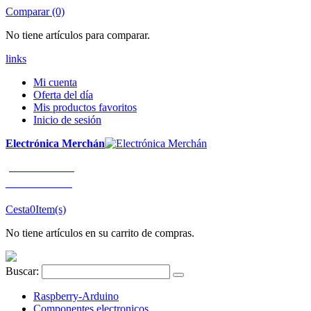
Comparar (0)
No tiene artículos para comparar.
links
Mi cuenta
Oferta del día
Mis productos favoritos
Inicio de sesión
Electrónica Merchán
¡LLÁMENOS!
91 663 80 80
Cesta
0
Item(s)
No tiene artículos en su carrito de compras.
Buscar:
Raspberry-Arduino
Componentes electronicos