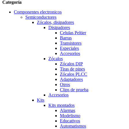
Categoría
Componentes electronicos
Semiconductores
Zócalos, disipadores
Disipadores
Celulas Peltier
Barras
Transistores
Especiales
Accesorios
Zócalos
Zócalos DIP
Tiras de pines
Zócalos PLCC
Adaptadores
Otros
Clips de prueba
Accesorios
Kits
Kits montados
Alarmas
Modelismo
Educativos
Automatismos