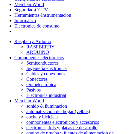
Merchan World
Seguridad-CCTV
Herramientas-Instrumentacion
Informatica
Electronica de consumo
Raspberry-Arduino
RASPBERRY
ARDUINO
Componentes electronicos
Semiconductores
Ingeniería electrónica
Cables y conexiones
Conectores
Optoelectrónica
Pasivos
Electronica industrial
Merchan World
sonido & iluminacion
automatizacion del hogar (velbus)
coche y bicicleta
componentes electronicos y accesorios
electronica, kits y placas de desarrollo
equipo de prueba y fuentes de alimentacion de