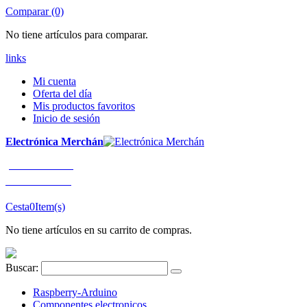
Comparar (0)
No tiene artículos para comparar.
links
Mi cuenta
Oferta del día
Mis productos favoritos
Inicio de sesión
Electrónica Merchán
¡LLÁMENOS!
91 663 80 80
Cesta
0
Item(s)
No tiene artículos en su carrito de compras.
Buscar:
Raspberry-Arduino
Componentes electronicos