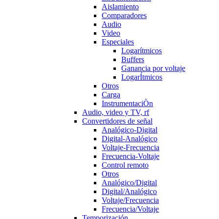
Aislamiento
Comparadores
Audio
Video
Especiales
Logarítmicos
Buffers
Ganancia por voltaje
LogarÍtmicos
Otros
Carga
InstrumentaciÒn
Audio, video y TV, rf
Convertidores de señal
Analógico-Digital
Digital-Analógico
Voltaje-Frecuencia
Frecuencia-Voltaje
Control remoto
Otros
Analógico/Digital
Digital/Analógico
Voltaje/Frecuencia
Frecuencia/Voltaje
Temporización