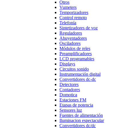
Otros
Vumeters
Temporizadores
Control remoto
Telefonía
Sintetizadores de voz
Reguladores
Ahuyentadores
Osciladores
Módulos de reles
Preamplificadores
LCD programables
Displays
Circuitos sonido
Instrumentación digital
Convertidores dc-dc
Detectores
Contadores
Domotica
Estaciones FM
Etapas de potencia
Sensores luz
Fuentes de alimentación
Iluminacion espectacular
Convertidores dc/dc