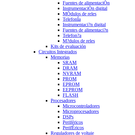
Fuentes de alimentaciÒn
InstrumentaciÒn digital
MÒdulos de reles
TelefonÍa
Instrumentaci?n digital
Fuentes de alimentaci?n
Telefon?a
M?dulos de reles
Kits de evaluación
Circuitos Integrados
Memorias
SRAM
DRAM
NVRAM
PROM
EPROM
EEPROM
FLASH
Procesadores
Microcontroladores
Microprocesadores
DSPs
Periféricos
PerifÉricos
Reguladores de voltaje