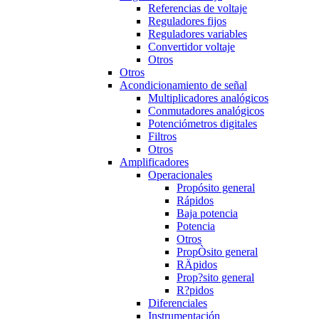
Referencias de voltaje
Reguladores fijos
Reguladores variables
Convertidor voltaje
Otros
Otros
Acondicionamiento de señal
Multiplicadores analógicos
Conmutadores analógicos
Potenciómetros digitales
Filtros
Otros
Amplificadores
Operacionales
Propósito general
Rápidos
Baja potencia
Potencia
Otros
PropÒsito general
RÄpidos
Prop?sito general
R?pidos
Diferenciales
Instrumentación