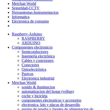
Merchan World
Seguridad-CCTV
Herramientas-Instrumentacion
Informatica
Electronica de consumo
Raspberry-Arduino
RASPBERRY
ARDUINO
Componentes electronicos
Semiconductores
Ingeniería electrónica
Cables y conexiones
Conectores
Optoelectrónica
Pasivos
Electronica industrial
Merchan World
sonido & iluminacion
automatizacion del hogar (velbus)
coche y bicicleta
componentes electronicos y accesorios
electronica, kits y placas de desarrollo
equipo de prueba y fuentes de alimentacion de