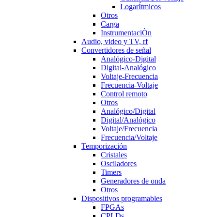
LogarÍtmicos
Otros
Carga
InstrumentaciÒn
Audio, video y TV, rf
Convertidores de señal
Analógico-Digital
Digital-Analógico
Voltaje-Frecuencia
Frecuencia-Voltaje
Control remoto
Otros
Analógico/Digital
Digital/Analógico
Voltaje/Frecuencia
Frecuencia/Voltaje
Temporización
Cristales
Osciladores
Timers
Generadores de onda
Otros
Dispositivos programables
FPGAs
CPLDs