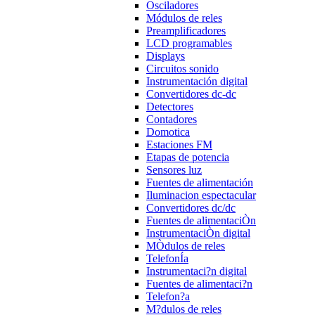
Osciladores
Módulos de reles
Preamplificadores
LCD programables
Displays
Circuitos sonido
Instrumentación digital
Convertidores dc-dc
Detectores
Contadores
Domotica
Estaciones FM
Etapas de potencia
Sensores luz
Fuentes de alimentación
Iluminacion espectacular
Convertidores dc/dc
Fuentes de alimentaciÒn
InstrumentaciÒn digital
MÒdulos de reles
TelefonÍa
Instrumentaci?n digital
Fuentes de alimentaci?n
Telefon?a
M?dulos de reles