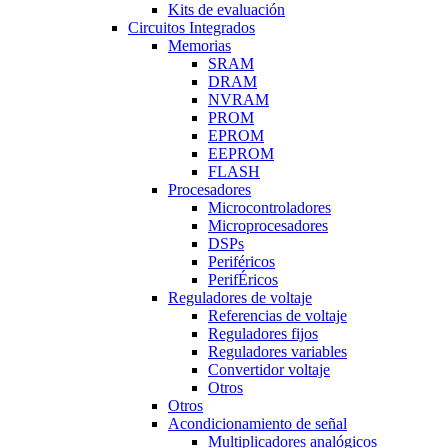
Kits de evaluación
Circuitos Integrados
Memorias
SRAM
DRAM
NVRAM
PROM
EPROM
EEPROM
FLASH
Procesadores
Microcontroladores
Microprocesadores
DSPs
Periféricos
PerifÉricos
Reguladores de voltaje
Referencias de voltaje
Reguladores fijos
Reguladores variables
Convertidor voltaje
Otros
Otros
Acondicionamiento de señal
Multiplicadores analógicos