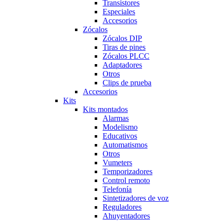
Transistores
Especiales
Accesorios
Zócalos
Zócalos DIP
Tiras de pines
Zócalos PLCC
Adaptadores
Otros
Clips de prueba
Accesorios
Kits
Kits montados
Alarmas
Modelismo
Educativos
Automatismos
Otros
Vumeters
Temporizadores
Control remoto
Telefonía
Sintetizadores de voz
Reguladores
Ahuyentadores