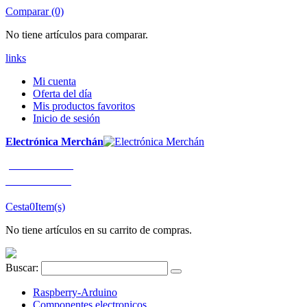
Comparar (0)
No tiene artículos para comparar.
links
Mi cuenta
Oferta del día
Mis productos favoritos
Inicio de sesión
Electrónica Merchán
¡LLÁMENOS!
91 663 80 80
Cesta
0
Item(s)
No tiene artículos en su carrito de compras.
Buscar:
Raspberry-Arduino
Componentes electronicos