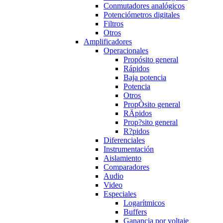
Conmutadores analógicos
Potenciómetros digitales
Filtros
Otros
Amplificadores
Operacionales
Propósito general
Rápidos
Baja potencia
Potencia
Otros
PropÒsito general
RÄpidos
Prop?sito general
R?pidos
Diferenciales
Instrumentación
Aislamiento
Comparadores
Audio
Video
Especiales
Logarítmicos
Buffers
Ganancia por voltaje