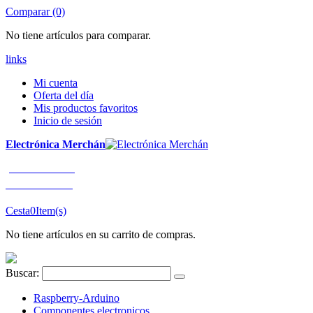
Comparar (0)
No tiene artículos para comparar.
links
Mi cuenta
Oferta del día
Mis productos favoritos
Inicio de sesión
Electrónica Merchán
¡LLÁMENOS!
91 663 80 80
Cesta
0
Item(s)
No tiene artículos en su carrito de compras.
Buscar:
Raspberry-Arduino
Componentes electronicos