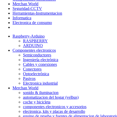
Merchan World
Seguridad-CCTV
Herramientas-Instrumentacion
Informatica
Electronica de consumo
Raspberry-Arduino
RASPBERRY
ARDUINO
Componentes electronicos
Semiconductores
Ingeniería electrónica
Cables y conexiones
Conectores
Optoelectrónica
Pasivos
Electronica industrial
Merchan World
sonido & iluminacion
automatizacion del hogar (velbus)
coche y bicicleta
componentes electronicos y accesorios
electronica, kits y placas de desarrollo
equipo de prueba y fuentes de alimentacion de laboratori