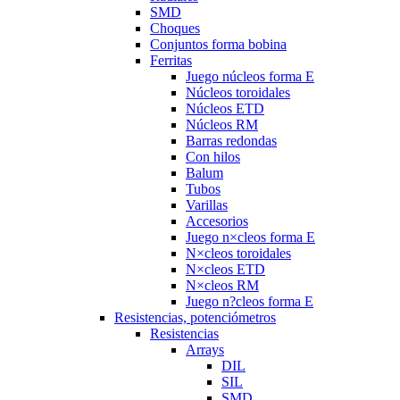
SMD
Choques
Conjuntos forma bobina
Ferritas
Juego núcleos forma E
Núcleos toroidales
Núcleos ETD
Núcleos RM
Barras redondas
Con hilos
Balum
Tubos
Varillas
Accesorios
Juego n×cleos forma E
N×cleos toroidales
N×cleos ETD
N×cleos RM
Juego n?cleos forma E
Resistencias, potenciómetros
Resistencias
Arrays
DIL
SIL
SMD