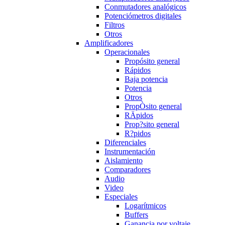
Conmutadores analógicos
Potenciómetros digitales
Filtros
Otros
Amplificadores
Operacionales
Propósito general
Rápidos
Baja potencia
Potencia
Otros
PropÒsito general
RÄpidos
Prop?sito general
R?pidos
Diferenciales
Instrumentación
Aislamiento
Comparadores
Audio
Video
Especiales
Logarítmicos
Buffers
Ganancia por voltaje