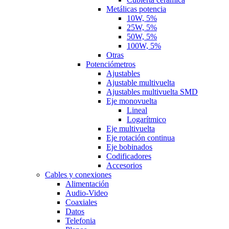
Metálicas potencia
10W, 5%
25W, 5%
50W, 5%
100W, 5%
Otras
Potenciómetros
Ajustables
Ajustable multivuelta
Ajustables multivuelta SMD
Eje monovuelta
Lineal
Logarítmico
Eje multivuelta
Eje rotación continua
Eje bobinados
Codificadores
Accesorios
Cables y conexiones
Alimentación
Audio-Video
Coaxiales
Datos
Telefonia