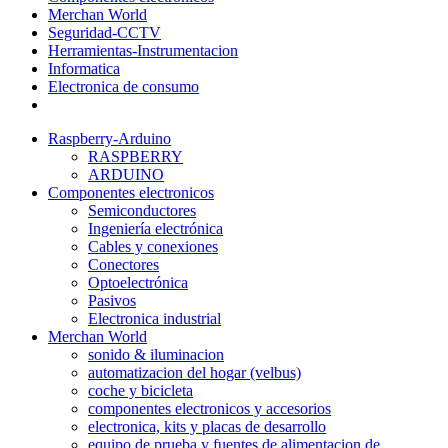
Merchan World
Seguridad-CCTV
Herramientas-Instrumentacion
Informatica
Electronica de consumo
Raspberry-Arduino
RASPBERRY
ARDUINO
Componentes electronicos
Semiconductores
Ingeniería electrónica
Cables y conexiones
Conectores
Optoelectrónica
Pasivos
Electronica industrial
Merchan World
sonido & iluminacion
automatizacion del hogar (velbus)
coche y bicicleta
componentes electronicos y accesorios
electronica, kits y placas de desarrollo
equipo de prueba y fuentes de alimentacion de