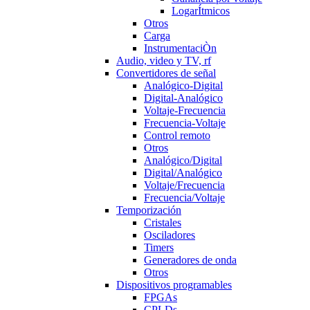
LogarÍtmicos
Otros
Carga
InstrumentaciÒn
Audio, video y TV, rf
Convertidores de señal
Analógico-Digital
Digital-Analógico
Voltaje-Frecuencia
Frecuencia-Voltaje
Control remoto
Otros
Analógico/Digital
Digital/Analógico
Voltaje/Frecuencia
Frecuencia/Voltaje
Temporización
Cristales
Osciladores
Timers
Generadores de onda
Otros
Dispositivos programables
FPGAs
CPLDs