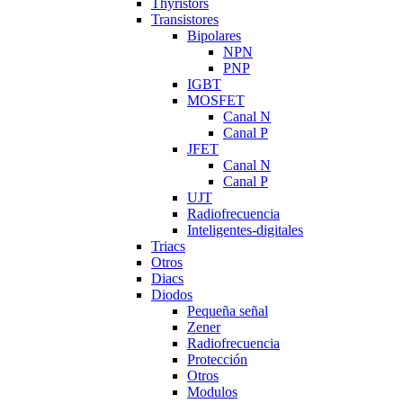
Thyristors
Transistores
Bipolares
NPN
PNP
IGBT
MOSFET
Canal N
Canal P
JFET
Canal N
Canal P
UJT
Radiofrecuencia
Inteligentes-digitales
Triacs
Otros
Diacs
Diodos
Pequeña señal
Zener
Radiofrecuencia
Protección
Otros
Modulos