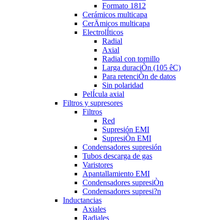
Formato 1812
Cerámicos multicapa
CerÄmicos multicapa
ElectrolÍticos
Radial
Axial
Radial con tornillo
Larga duraciÒn (105 êC)
Para retenciÒn de datos
Sin polaridad
PelÍcula axial
Filtros y supresores
Filtros
Red
Supresión EMI
SupresiÒn EMI
Condensadores supresión
Tubos descarga de gas
Varistores
Apantallamiento EMI
Condensadores supresiÒn
Condensadores supresi?n
Inductancias
Axiales
Radiales