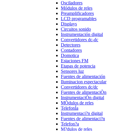
Osciladores
Módulos de reles
Preamplificadores
LCD programables
Displays
Circuitos sonido
Instrumentación digital
Convertidores dc-dc
Detectores
Contadores
Domotica
Estaciones FM
Etapas de potencia
Sensores luz
Fuentes de alimentación
Iluminacion espectacular
Convertidores dc/dc
Fuentes de alimentaciÒn
InstrumentaciÒn digital
MÒdulos de reles
TelefonÍa
Instrumentaci?n digital
Fuentes de alimentaci?n
Telefon?a
M?dulos de reles