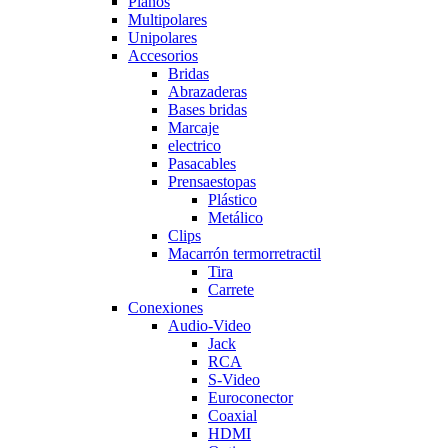
Planos
Multipolares
Unipolares
Accesorios
Bridas
Abrazaderas
Bases bridas
Marcaje
electrico
Pasacables
Prensaestopas
Plástico
Metálico
Clips
Macarrón termorretractil
Tira
Carrete
Conexiones
Audio-Video
Jack
RCA
S-Video
Euroconector
Coaxial
HDMI