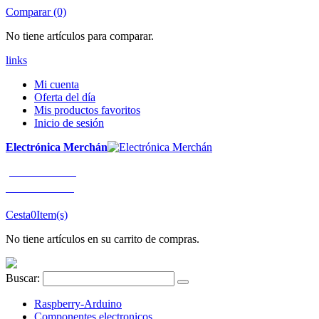
Comparar (0)
No tiene artículos para comparar.
links
Mi cuenta
Oferta del día
Mis productos favoritos
Inicio de sesión
Electrónica Merchán
¡LLÁMENOS!
91 663 80 80
Cesta
0
Item(s)
No tiene artículos en su carrito de compras.
Buscar:
Raspberry-Arduino
Componentes electronicos