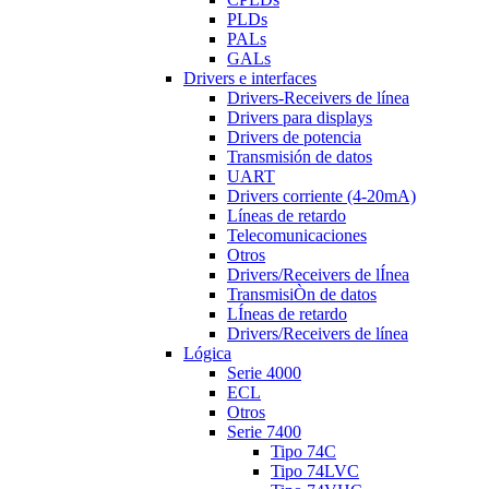
PLDs
PALs
GALs
Drivers e interfaces
Drivers-Receivers de línea
Drivers para displays
Drivers de potencia
Transmisión de datos
UART
Drivers corriente (4-20mA)
Líneas de retardo
Telecomunicaciones
Otros
Drivers/Receivers de lÍnea
TransmisiÒn de datos
LÍneas de retardo
Drivers/Receivers de línea
Lógica
Serie 4000
ECL
Otros
Serie 7400
Tipo 74C
Tipo 74LVC