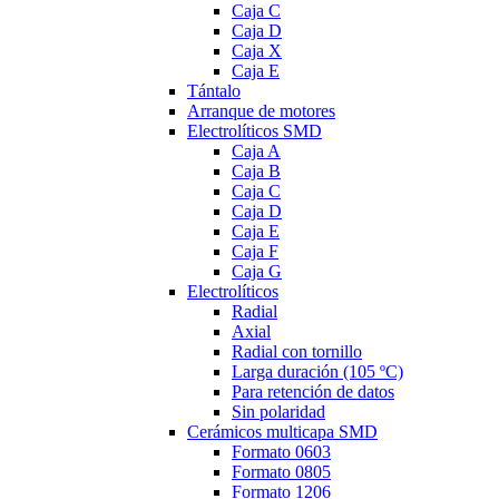
Caja C
Caja D
Caja X
Caja E
Tántalo
Arranque de motores
Electrolíticos SMD
Caja A
Caja B
Caja C
Caja D
Caja E
Caja F
Caja G
Electrolíticos
Radial
Axial
Radial con tornillo
Larga duración (105 ºC)
Para retención de datos
Sin polaridad
Cerámicos multicapa SMD
Formato 0603
Formato 0805
Formato 1206