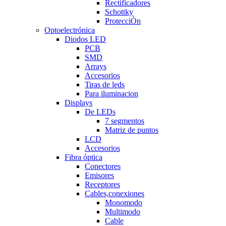
Rectificadores
Schottky
ProtecciÒn
Optoelectrónica
Diodos LED
PCB
SMD
Arrays
Accesorios
Tiras de leds
Para iluminacion
Displays
De LEDs
7 segmentos
Matriz de puntos
LCD
Accesorios
Fibra óptica
Conectores
Emisores
Receptores
Cables,conexiones
Monomodo
Multimodo
Cable