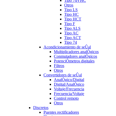
Tipo 74VHC
Otros
Tipo LS
Tipo HC
Tipo HCT
Tipo F
Tipo ALS
Tipo AC
Tipo ACT
Tipo 74
Acondicionamiento de seÛal
Multiplicadores analÒgicos
Conmutadores analÒgicos
PotenciÒmetros digitales
Filtros
Otros
Convertidores de seÛal
AnalÒgico/Digital
Digital/AnalÒgico
Voltaje/Frecuencia
Frecuencia/Voltaje
Control remoto
Otros
Discretos
Puentes rectificadores