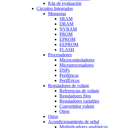
Kits de evaluación
Circuitos Integrados
Memorias
SRAM
DRAM
NVRAM
PROM
EPROM
EEPROM
FLASH
Procesadores
Microcontroladores
Microprocesadores
DSPs
Periféricos
PerifÉricos
Reguladores de voltaje
Referencias de voltaje
Reguladores fijos
Reguladores variables
Convertidor voltaje
Otros
Otros
Acondicionamiento de señal
Multiplicadores analógicos