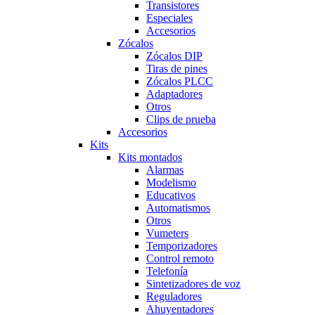
Transistores
Especiales
Accesorios
Zócalos
Zócalos DIP
Tiras de pines
Zócalos PLCC
Adaptadores
Otros
Clips de prueba
Accesorios
Kits
Kits montados
Alarmas
Modelismo
Educativos
Automatismos
Otros
Vumeters
Temporizadores
Control remoto
Telefonía
Sintetizadores de voz
Reguladores
Ahuyentadores