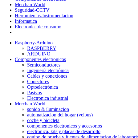
Merchan World
Seguridad-CCTV
Herramientas-Instrumentacion
Informatica
Electronica de consumo
Raspberry-Arduino
RASPBERRY
ARDUINO
Componentes electronicos
Semiconductores
Ingeniería electrónica
Cables y conexiones
Conectores
Optoelectrónica
Pasivos
Electronica industrial
Merchan World
sonido & iluminacion
automatizacion del hogar (velbus)
coche y bicicleta
componentes electronicos y accesorios
electronica, kits y placas de desarrollo
equipo de prueba y fuentes de alimentacion de laboratori