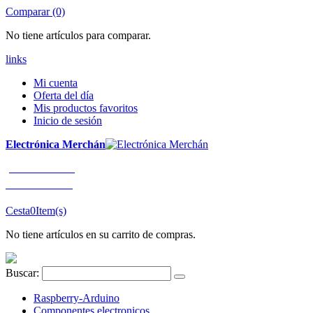
Comparar (0)
No tiene artículos para comparar.
links
Mi cuenta
Oferta del día
Mis productos favoritos
Inicio de sesión
Electrónica Merchán
¡LLÁMENOS!
91 663 80 80
Cesta
0
Item(s)
No tiene artículos en su carrito de compras.
Buscar:
Raspberry-Arduino
Componentes electronicos