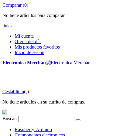
Comparar (0)
No tiene artículos para comparar.
links
Mi cuenta
Oferta del día
Mis productos favoritos
Inicio de sesión
Electrónica Merchán
¡LLÁMENOS!
91 663 80 80
Cesta
0
Item(s)
No tiene artículos en su carrito de compras.
Buscar:
Raspberry-Arduino
Componentes electronicos