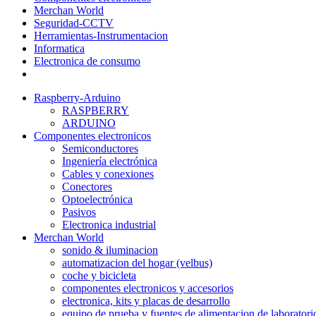
Merchan World
Seguridad-CCTV
Herramientas-Instrumentacion
Informatica
Electronica de consumo
Raspberry-Arduino
RASPBERRY
ARDUINO
Componentes electronicos
Semiconductores
Ingeniería electrónica
Cables y conexiones
Conectores
Optoelectrónica
Pasivos
Electronica industrial
Merchan World
sonido & iluminacion
automatizacion del hogar (velbus)
coche y bicicleta
componentes electronicos y accesorios
electronica, kits y placas de desarrollo
equipo de prueba y fuentes de alimentacion de laboratori