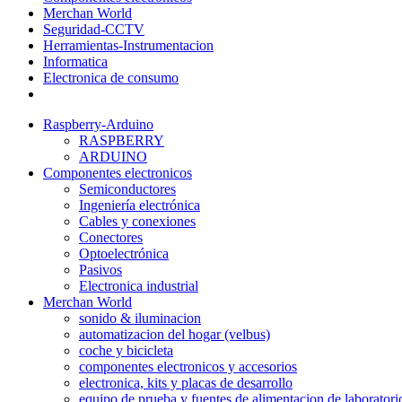
Merchan World
Seguridad-CCTV
Herramientas-Instrumentacion
Informatica
Electronica de consumo
Raspberry-Arduino
RASPBERRY
ARDUINO
Componentes electronicos
Semiconductores
Ingeniería electrónica
Cables y conexiones
Conectores
Optoelectrónica
Pasivos
Electronica industrial
Merchan World
sonido & iluminacion
automatizacion del hogar (velbus)
coche y bicicleta
componentes electronicos y accesorios
electronica, kits y placas de desarrollo
equipo de prueba y fuentes de alimentacion de laboratori