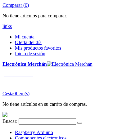
Comparar (0)
No tiene artículos para comparar.
links
Mi cuenta
Oferta del día
Mis productos favoritos
Inicio de sesión
Electrónica Merchán
¡LLÁMENOS!
91 663 80 80
Cesta
0
Item(s)
No tiene artículos en su carrito de compras.
Buscar:
Raspberry-Arduino
Componentes electronicos