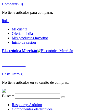
Comparar (0)
No tiene artículos para comparar.
links
Mi cuenta
Oferta del día
Mis productos favoritos
Inicio de sesión
Electrónica Merchán
¡LLÁMENOS!
91 663 80 80
Cesta
0
Item(s)
No tiene artículos en su carrito de compras.
Buscar:
Raspberry-Arduino
Componentes electronicos