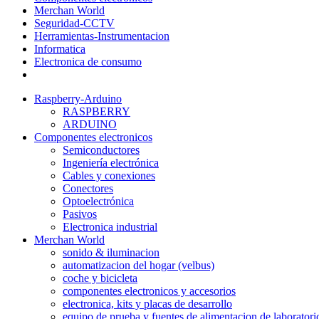
Merchan World
Seguridad-CCTV
Herramientas-Instrumentacion
Informatica
Electronica de consumo
Raspberry-Arduino
RASPBERRY
ARDUINO
Componentes electronicos
Semiconductores
Ingeniería electrónica
Cables y conexiones
Conectores
Optoelectrónica
Pasivos
Electronica industrial
Merchan World
sonido & iluminacion
automatizacion del hogar (velbus)
coche y bicicleta
componentes electronicos y accesorios
electronica, kits y placas de desarrollo
equipo de prueba y fuentes de alimentacion de laboratori