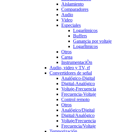
Aislamiento
Comparadores
Audio
Video
Especiales
Logarítmicos
Buffers
Ganancia por voltaje
LogarÍtmicos
Otros
Carga
InstrumentaciÒn
Audio, video y TV, rf
Convertidores de señal
Analógico-Digital
Digital-Analógico
Voltaje-Frecuencia
Frecuencia-Voltaje
Control remoto
Otros
Analógico/Digital
Digital/Analógico
Voltaje/Frecuencia
Frecuencia/Voltaje
Temporización