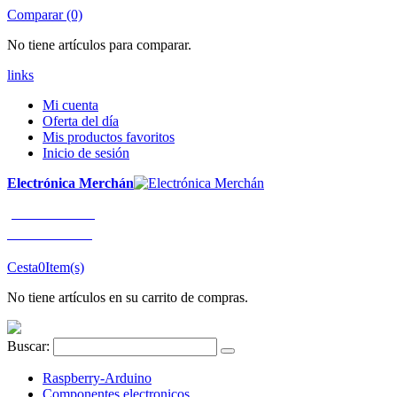
Comparar (0)
No tiene artículos para comparar.
links
Mi cuenta
Oferta del día
Mis productos favoritos
Inicio de sesión
Electrónica Merchán
¡LLÁMENOS!
91 663 80 80
Cesta
0
Item(s)
No tiene artículos en su carrito de compras.
Buscar:
Raspberry-Arduino
Componentes electronicos