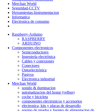
Merchan World
Seguridad-CCTV
Herramientas-Instrumentacion
Informatica
Electronica de consumo
Raspberry-Arduino
RASPBERRY
ARDUINO
Componentes electronicos
Semiconductores
Ingeniería electrónica
Cables y conexiones
Conectores
Optoelectrónica
Pasivos
Electronica industrial
Merchan World
sonido & iluminacion
automatizacion del hogar (velbus)
coche y bicicleta
componentes electronicos y accesorios
electronica, kits y placas de desarrollo
equipo de prueba y fuentes de alimentacion de