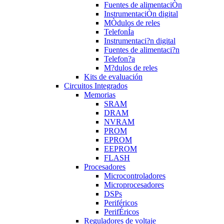
Fuentes de alimentaciÒn
InstrumentaciÒn digital
MÒdulos de reles
TelefonÍa
Instrumentaci?n digital
Fuentes de alimentaci?n
Telefon?a
M?dulos de reles
Kits de evaluación
Circuitos Integrados
Memorias
SRAM
DRAM
NVRAM
PROM
EPROM
EEPROM
FLASH
Procesadores
Microcontroladores
Microprocesadores
DSPs
Periféricos
PerifÉricos
Reguladores de voltaje