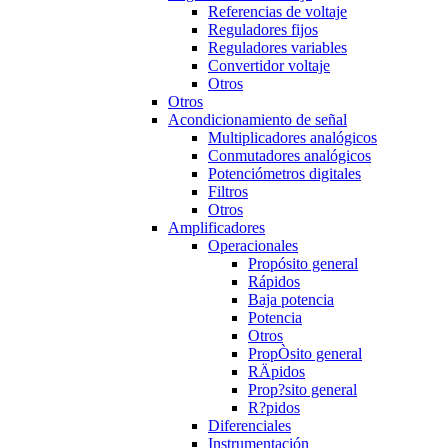
Referencias de voltaje
Reguladores fijos
Reguladores variables
Convertidor voltaje
Otros
Otros
Acondicionamiento de señal
Multiplicadores analógicos
Conmutadores analógicos
Potenciómetros digitales
Filtros
Otros
Amplificadores
Operacionales
Propósito general
Rápidos
Baja potencia
Potencia
Otros
PropÒsito general
RÄpidos
Prop?sito general
R?pidos
Diferenciales
Instrumentación