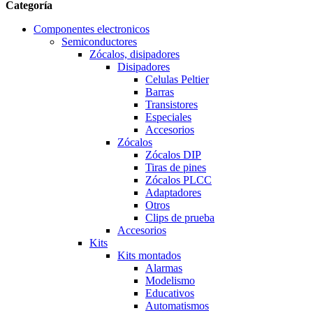
Categoría
Componentes electronicos
Semiconductores
Zócalos, disipadores
Disipadores
Celulas Peltier
Barras
Transistores
Especiales
Accesorios
Zócalos
Zócalos DIP
Tiras de pines
Zócalos PLCC
Adaptadores
Otros
Clips de prueba
Accesorios
Kits
Kits montados
Alarmas
Modelismo
Educativos
Automatismos