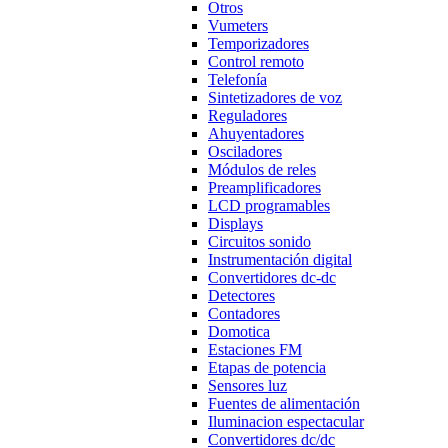
Otros
Vumeters
Temporizadores
Control remoto
Telefonía
Sintetizadores de voz
Reguladores
Ahuyentadores
Osciladores
Módulos de reles
Preamplificadores
LCD programables
Displays
Circuitos sonido
Instrumentación digital
Convertidores dc-dc
Detectores
Contadores
Domotica
Estaciones FM
Etapas de potencia
Sensores luz
Fuentes de alimentación
Iluminacion espectacular
Convertidores dc/dc