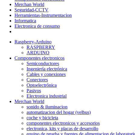
Merchan World
Seguridad-CCTV
Herramientas-Instrumentacion
Informatica
Electronica de consumo
Raspberry-Arduino
RASPBERRY
ARDUINO
Componentes electronicos
Semiconductores
Ingeniería electrónica
Cables y conexiones
Conectores
Optoelectrónica
Pasivos
Electronica industrial
Merchan World
sonido & iluminacion
automatizacion del hogar (velbus)
coche y bicicleta
componentes electronicos y accesorios
electronica, kits y placas de desarrollo
equipo de prueba y fuentes de alimentacion de laboratori