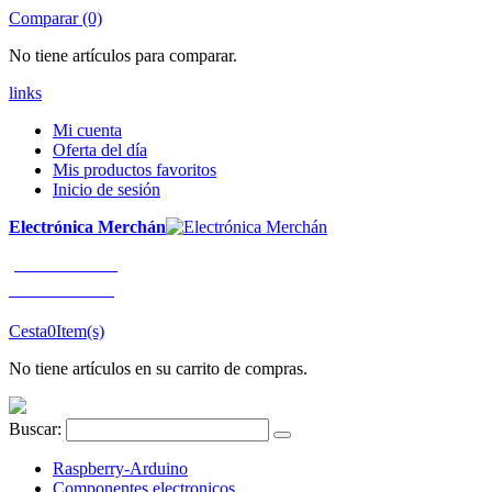
Comparar (0)
No tiene artículos para comparar.
links
Mi cuenta
Oferta del día
Mis productos favoritos
Inicio de sesión
Electrónica Merchán
¡LLÁMENOS!
91 663 80 80
Cesta
0
Item(s)
No tiene artículos en su carrito de compras.
Buscar:
Raspberry-Arduino
Componentes electronicos