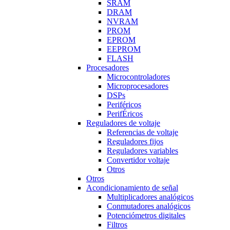
SRAM
DRAM
NVRAM
PROM
EPROM
EEPROM
FLASH
Procesadores
Microcontroladores
Microprocesadores
DSPs
Periféricos
PerifÉricos
Reguladores de voltaje
Referencias de voltaje
Reguladores fijos
Reguladores variables
Convertidor voltaje
Otros
Otros
Acondicionamiento de señal
Multiplicadores analógicos
Conmutadores analógicos
Potenciómetros digitales
Filtros