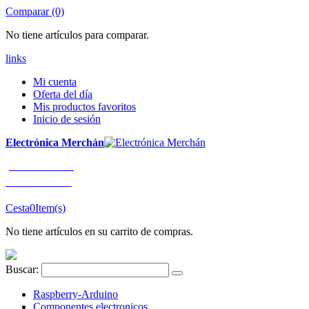
Comparar (0)
No tiene artículos para comparar.
links
Mi cuenta
Oferta del día
Mis productos favoritos
Inicio de sesión
Electrónica Merchán
¡LLÁMENOS!
91 663 80 80
Cesta
0
Item(s)
No tiene artículos en su carrito de compras.
Buscar:
Raspberry-Arduino
Componentes electronicos