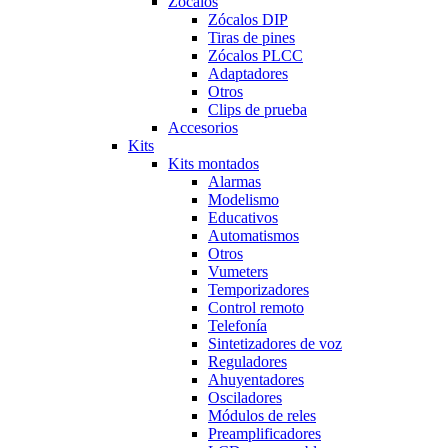
Zócalos
Zócalos DIP
Tiras de pines
Zócalos PLCC
Adaptadores
Otros
Clips de prueba
Accesorios
Kits
Kits montados
Alarmas
Modelismo
Educativos
Automatismos
Otros
Vumeters
Temporizadores
Control remoto
Telefonía
Sintetizadores de voz
Reguladores
Ahuyentadores
Osciladores
Módulos de reles
Preamplificadores