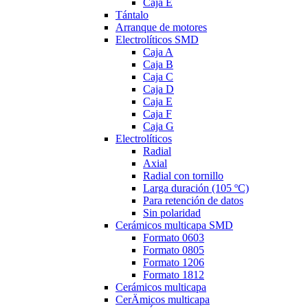
Caja E
Tántalo
Arranque de motores
Electrolíticos SMD
Caja A
Caja B
Caja C
Caja D
Caja E
Caja F
Caja G
Electrolíticos
Radial
Axial
Radial con tornillo
Larga duración (105 ºC)
Para retención de datos
Sin polaridad
Cerámicos multicapa SMD
Formato 0603
Formato 0805
Formato 1206
Formato 1812
Cerámicos multicapa
CerÄmicos multicapa