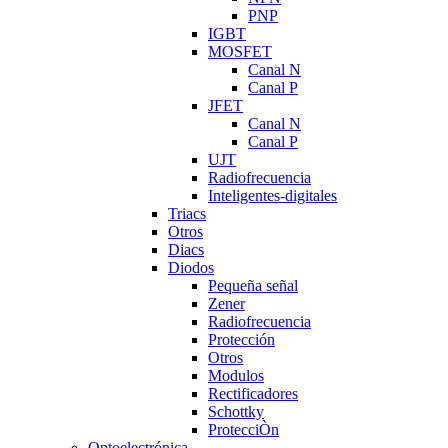
PNP
IGBT
MOSFET
Canal N
Canal P
JFET
Canal N
Canal P
UJT
Radiofrecuencia
Inteligentes-digitales
Triacs
Otros
Diacs
Diodos
Pequeña señal
Zener
Radiofrecuencia
Protección
Otros
Modulos
Rectificadores
Schottky
ProtecciÒn
Optoelectrónica