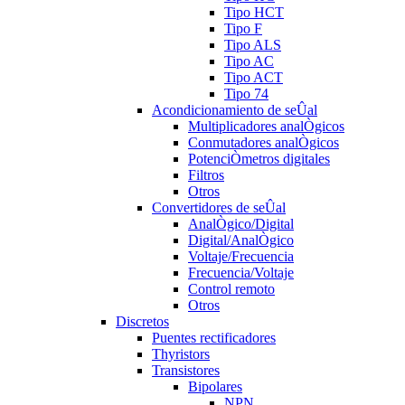
Tipo HCT
Tipo F
Tipo ALS
Tipo AC
Tipo ACT
Tipo 74
Acondicionamiento de seÛal
Multiplicadores analÒgicos
Conmutadores analÒgicos
PotenciÒmetros digitales
Filtros
Otros
Convertidores de seÛal
AnalÒgico/Digital
Digital/AnalÒgico
Voltaje/Frecuencia
Frecuencia/Voltaje
Control remoto
Otros
Discretos
Puentes rectificadores
Thyristors
Transistores
Bipolares
NPN