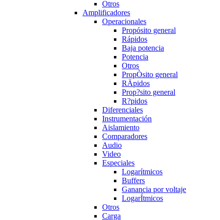
Otros
Amplificadores
Operacionales
Propósito general
Rápidos
Baja potencia
Potencia
Otros
PropÒsito general
RÄpidos
Prop?sito general
R?pidos
Diferenciales
Instrumentación
Aislamiento
Comparadores
Audio
Video
Especiales
Logarítmicos
Buffers
Ganancia por voltaje
LogarÍtmicos
Otros
Carga