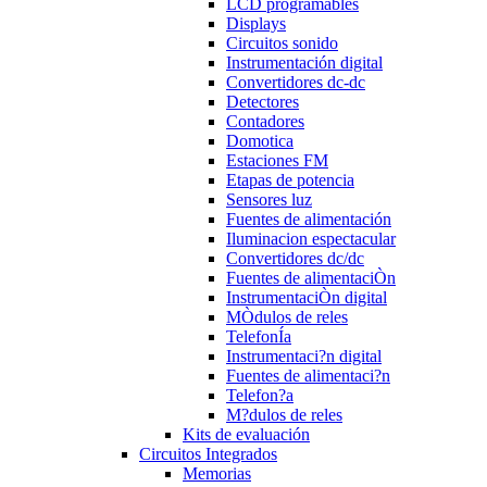
LCD programables
Displays
Circuitos sonido
Instrumentación digital
Convertidores dc-dc
Detectores
Contadores
Domotica
Estaciones FM
Etapas de potencia
Sensores luz
Fuentes de alimentación
Iluminacion espectacular
Convertidores dc/dc
Fuentes de alimentaciÒn
InstrumentaciÒn digital
MÒdulos de reles
TelefonÍa
Instrumentaci?n digital
Fuentes de alimentaci?n
Telefon?a
M?dulos de reles
Kits de evaluación
Circuitos Integrados
Memorias