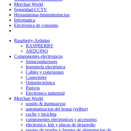
Merchan World
Seguridad-CCTV
Herramientas-Instrumentacion
Informatica
Electronica de consumo
Raspberry-Arduino
RASPBERRY
ARDUINO
Componentes electronicos
Semiconductores
Ingeniería electrónica
Cables y conexiones
Conectores
Optoelectrónica
Pasivos
Electronica industrial
Merchan World
sonido & iluminacion
automatizacion del hogar (velbus)
coche y bicicleta
componentes electronicos y accesorios
electronica, kits y placas de desarrollo
equipo de prueba y fuentes de alimentacion de