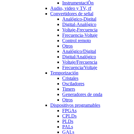
InstrumentaciÒn
Audio, video y TV, rf
Convertidores de señal
Analógico-Digital
Digital-Analógico
Voltaje-Frecuencia
Frecuencia-Voltaje
Control remoto
Otros
Analógico/Digital
Digital/Analógico
Voltaje/Frecuencia
Frecuencia/Voltaje
Temporización
Cristales
Osciladores
Timers
Generadores de onda
Otros
Dispositivos programables
FPGAs
CPLDs
PLDs
PALs
GALs