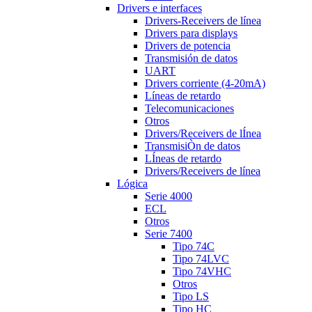
Drivers e interfaces
Drivers-Receivers de línea
Drivers para displays
Drivers de potencia
Transmisión de datos
UART
Drivers corriente (4-20mA)
Líneas de retardo
Telecomunicaciones
Otros
Drivers/Receivers de lÍnea
TransmisiÒn de datos
LÍneas de retardo
Drivers/Receivers de línea
Lógica
Serie 4000
ECL
Otros
Serie 7400
Tipo 74C
Tipo 74LVC
Tipo 74VHC
Otros
Tipo LS
Tipo HC