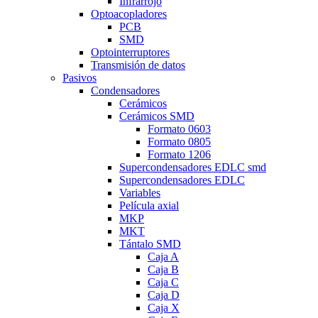
Infrarrojo
Optoacopladores
PCB
SMD
Optointerruptores
Transmisión de datos
Pasivos
Condensadores
Cerámicos
Cerámicos SMD
Formato 0603
Formato 0805
Formato 1206
Supercondensadores EDLC smd
Supercondensadores EDLC
Variables
Película axial
MKP
MKT
Tántalo SMD
Caja A
Caja B
Caja C
Caja D
Caja X