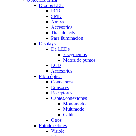
Diodos LED
PCB
SMD
Arrays
Accesorios
Tiras de leds
Para iluminacion
Displays
De LEDs
7 segmentos
Matriz de puntos
LCD
Accesorios
Fibra óptica
Conectores
Emisores
Receptores
Cables,conexiones
Monomodo
Multimodo
Cable
Otros
Fotodetectores
Visible