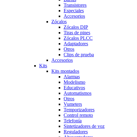
Transistores
Especiales
Accesorios
Zócalos
Zócalos DIP
Tiras de pines
Zócalos PLCC
Adaptadores
Otros
Clips de prueba
Accesorios
Kits
Kits montados
Alarmas
Modelismo
Educativos
Automatismos
Otros
Vumeters
Temporizadores
Control remoto
Telefonía
Sintetizadores de voz
Reguladores