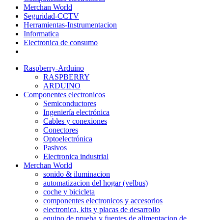
Merchan World
Seguridad-CCTV
Herramientas-Instrumentacion
Informatica
Electronica de consumo
Raspberry-Arduino
RASPBERRY
ARDUINO
Componentes electronicos
Semiconductores
Ingeniería electrónica
Cables y conexiones
Conectores
Optoelectrónica
Pasivos
Electronica industrial
Merchan World
sonido & iluminacion
automatizacion del hogar (velbus)
coche y bicicleta
componentes electronicos y accesorios
electronica, kits y placas de desarrollo
equipo de prueba y fuentes de alimentacion de