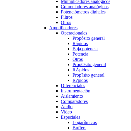
Multiplicadores analógicos
Conmutadores analógicos
Potenciómetros digitales
Filtros
Otros
Amplificadores
Operacionales
Propósito general
Rápidos
Baja potencia
Potencia
Otros
PropÒsito general
RÄpidos
Prop?sito general
R?pidos
Diferenciales
Instrumentación
Aislamiento
Comparadores
Audio
Video
Especiales
Logarítmicos
Buffers