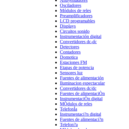
Ahuyentadores
Osciladores
Módulos de reles
Preamplificadores
LCD programables
Displays
Circuitos sonido
Instrumentación digital
Convertidores dc-dc
Detectores
Contadores
Domotica
Estaciones FM
Etapas de potencia
Sensores luz
Fuentes de alimentación
Iluminacion espectacular
Convertidores dc/dc
Fuentes de alimentaciÒn
InstrumentaciÒn digital
MÒdulos de reles
TelefonÍa
Instrumentaci?n digital
Fuentes de alimentaci?n
Telefon?a