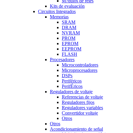
M?dulos de reles
Kits de evaluación
Circuitos Integrados
Memorias
SRAM
DRAM
NVRAM
PROM
EPROM
EEPROM
FLASH
Procesadores
Microcontroladores
Microprocesadores
DSPs
Periféricos
PerifÉricos
Reguladores de voltaje
Referencias de voltaje
Reguladores fijos
Reguladores variables
Convertidor voltaje
Otros
Otros
Acondicionamiento de señal