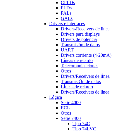
CPLDs
PLDs
PALs
GALs
Drivers e interfaces
Drivers-Receivers de línea
Drivers para displays
Drivers de potencia
Transmisión de datos
UART
Drivers corriente (4-20mA)
Líneas de retardo
Telecomunicaciones
Otros
Drivers/Receivers de lÍnea
TransmisiÒn de datos
LÍneas de retardo
Drivers/Receivers de línea
Lógica
Serie 4000
ECL
Otros
Serie 7400
Tipo 74C
Tipo 74LVC