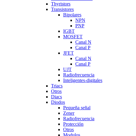
Thyristors
Transistores
Bipolares
NPN
PNP
IGBT
MOSFET
Canal N
Canal P
JFET
Canal N
Canal P
UJT
Radiofrecuencia
Inteligentes-digitales
Triacs
Otros
Diacs
Diodos
Pequeña señal
Zener
Radiofrecuencia
Protección
Otros
Modulos