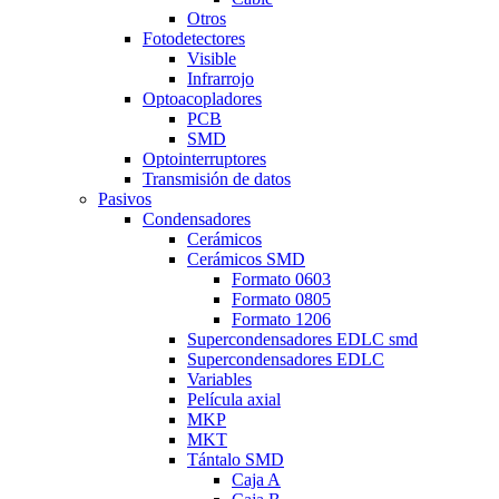
Otros
Fotodetectores
Visible
Infrarrojo
Optoacopladores
PCB
SMD
Optointerruptores
Transmisión de datos
Pasivos
Condensadores
Cerámicos
Cerámicos SMD
Formato 0603
Formato 0805
Formato 1206
Supercondensadores EDLC smd
Supercondensadores EDLC
Variables
Película axial
MKP
MKT
Tántalo SMD
Caja A