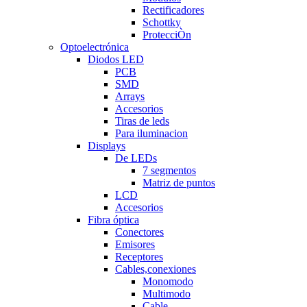
Rectificadores
Schottky
ProtecciÒn
Optoelectrónica
Diodos LED
PCB
SMD
Arrays
Accesorios
Tiras de leds
Para iluminacion
Displays
De LEDs
7 segmentos
Matriz de puntos
LCD
Accesorios
Fibra óptica
Conectores
Emisores
Receptores
Cables,conexiones
Monomodo
Multimodo
Cable