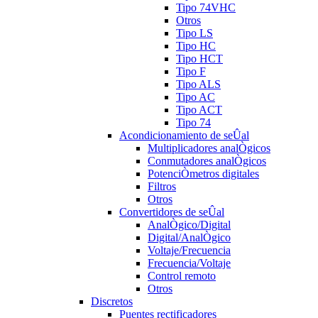
Tipo 74VHC
Otros
Tipo LS
Tipo HC
Tipo HCT
Tipo F
Tipo ALS
Tipo AC
Tipo ACT
Tipo 74
Acondicionamiento de seÛal
Multiplicadores analÒgicos
Conmutadores analÒgicos
PotenciÒmetros digitales
Filtros
Otros
Convertidores de seÛal
AnalÒgico/Digital
Digital/AnalÒgico
Voltaje/Frecuencia
Frecuencia/Voltaje
Control remoto
Otros
Discretos
Puentes rectificadores