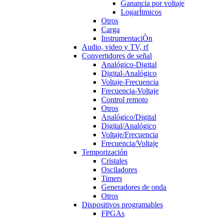
Ganancia por voltaje
LogarÍtmicos
Otros
Carga
InstrumentaciÒn
Audio, video y TV, rf
Convertidores de señal
Analógico-Digital
Digital-Analógico
Voltaje-Frecuencia
Frecuencia-Voltaje
Control remoto
Otros
Analógico/Digital
Digital/Analógico
Voltaje/Frecuencia
Frecuencia/Voltaje
Temporización
Cristales
Osciladores
Timers
Generadores de onda
Otros
Dispositivos programables
FPGAs