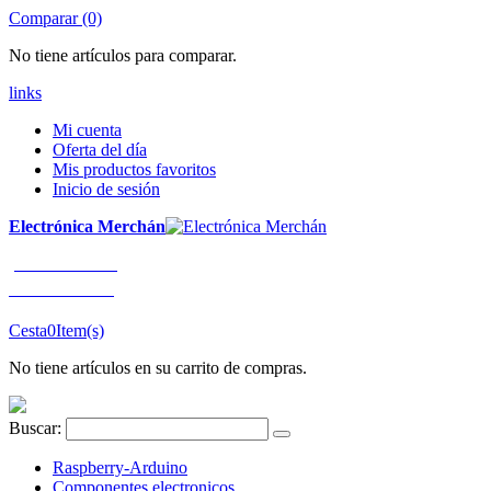
Comparar (0)
No tiene artículos para comparar.
links
Mi cuenta
Oferta del día
Mis productos favoritos
Inicio de sesión
Electrónica Merchán
¡LLÁMENOS!
91 663 80 80
Cesta
0
Item(s)
No tiene artículos en su carrito de compras.
Buscar:
Raspberry-Arduino
Componentes electronicos