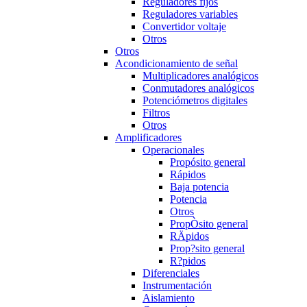
Reguladores fijos
Reguladores variables
Convertidor voltaje
Otros
Otros
Acondicionamiento de señal
Multiplicadores analógicos
Conmutadores analógicos
Potenciómetros digitales
Filtros
Otros
Amplificadores
Operacionales
Propósito general
Rápidos
Baja potencia
Potencia
Otros
PropÒsito general
RÄpidos
Prop?sito general
R?pidos
Diferenciales
Instrumentación
Aislamiento