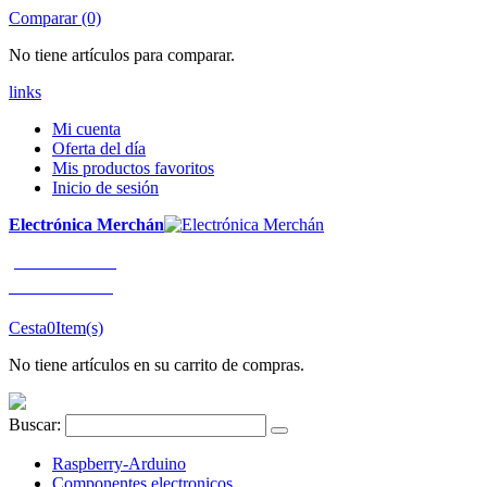
Comparar (0)
No tiene artículos para comparar.
links
Mi cuenta
Oferta del día
Mis productos favoritos
Inicio de sesión
Electrónica Merchán
¡LLÁMENOS!
91 663 80 80
Cesta
0
Item(s)
No tiene artículos en su carrito de compras.
Buscar:
Raspberry-Arduino
Componentes electronicos