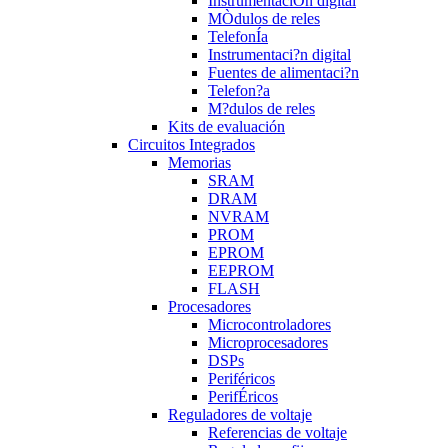
InstrumentaciÒn digital
MÒdulos de reles
TelefonÍa
Instrumentaci?n digital
Fuentes de alimentaci?n
Telefon?a
M?dulos de reles
Kits de evaluación
Circuitos Integrados
Memorias
SRAM
DRAM
NVRAM
PROM
EPROM
EEPROM
FLASH
Procesadores
Microcontroladores
Microprocesadores
DSPs
Periféricos
PerifÉricos
Reguladores de voltaje
Referencias de voltaje