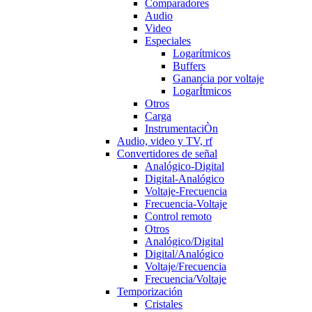
Comparadores
Audio
Video
Especiales
Logarítmicos
Buffers
Ganancia por voltaje
LogarÍtmicos
Otros
Carga
InstrumentaciÒn
Audio, video y TV, rf
Convertidores de señal
Analógico-Digital
Digital-Analógico
Voltaje-Frecuencia
Frecuencia-Voltaje
Control remoto
Otros
Analógico/Digital
Digital/Analógico
Voltaje/Frecuencia
Frecuencia/Voltaje
Temporización
Cristales