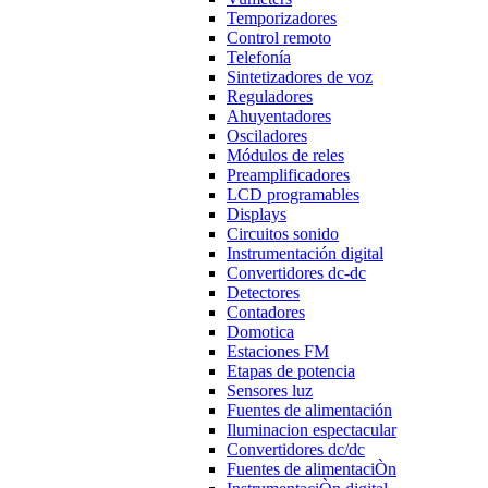
Temporizadores
Control remoto
Telefonía
Sintetizadores de voz
Reguladores
Ahuyentadores
Osciladores
Módulos de reles
Preamplificadores
LCD programables
Displays
Circuitos sonido
Instrumentación digital
Convertidores dc-dc
Detectores
Contadores
Domotica
Estaciones FM
Etapas de potencia
Sensores luz
Fuentes de alimentación
Iluminacion espectacular
Convertidores dc/dc
Fuentes de alimentaciÒn