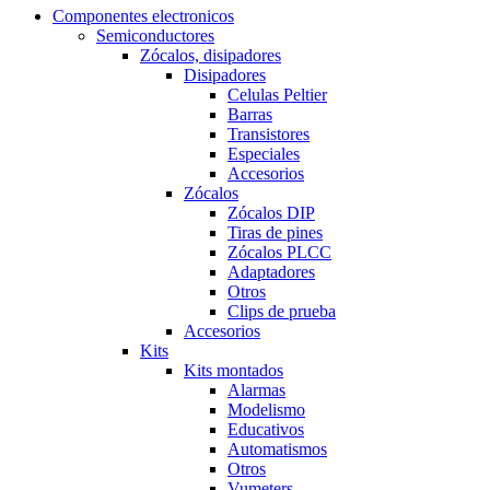
Componentes electronicos
Semiconductores
Zócalos, disipadores
Disipadores
Celulas Peltier
Barras
Transistores
Especiales
Accesorios
Zócalos
Zócalos DIP
Tiras de pines
Zócalos PLCC
Adaptadores
Otros
Clips de prueba
Accesorios
Kits
Kits montados
Alarmas
Modelismo
Educativos
Automatismos
Otros
Vumeters