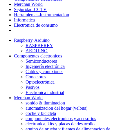
Merchan World
Seguridad-CCTV
Herramientas-Instrumentacion
Informatica
Electronica de consumo
Raspberry-Arduino
RASPBERRY
ARDUINO
Componentes electronicos
Semiconductores
Ingeniería electrónica
Cables y conexiones
Conectores
Optoelectrónica
Pasivos
Electronica industrial
Merchan World
sonido & iluminacion
automatizacion del hogar (velbus)
coche y bicicleta
componentes electronicos y accesorios
electronica, kits y placas de desarrollo
equipo de prueba y fuentes de alimentacion de