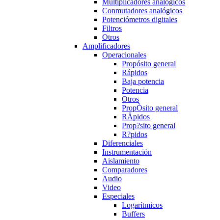
Multiplicadores analógicos
Conmutadores analógicos
Potenciómetros digitales
Filtros
Otros
Amplificadores
Operacionales
Propósito general
Rápidos
Baja potencia
Potencia
Otros
PropÒsito general
RÄpidos
Prop?sito general
R?pidos
Diferenciales
Instrumentación
Aislamiento
Comparadores
Audio
Video
Especiales
Logarítmicos
Buffers