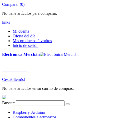
Comparar (0)
No tiene artículos para comparar.
links
Mi cuenta
Oferta del día
Mis productos favoritos
Inicio de sesión
Electrónica Merchán
¡LLÁMENOS!
91 663 80 80
Cesta
0
Item(s)
No tiene artículos en su carrito de compras.
Buscar:
Raspberry-Arduino
Componentes electronicos