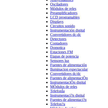
Osciladores
Módulos de reles
Preamplificadores
LCD programables
Displays
Circuitos sonido
Instrumentación digital
Convertidores dc-dc
Detectores
Contadores
Domotica
Estaciones FM
Etapas de potencia
Sensores luz
Fuentes de alimentación
Iluminacion espectacular
Convertidores dc/dc
Fuentes de alimentaciÒn
InstrumentaciÒn digital
MÒdulos de reles
TelefonÍa
Instrumentaci?n digital
Fuentes de alimentaci?n
Telefon?a