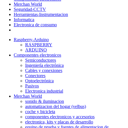
Merchan World
Seguridad-CCTV
Herramientas-Instrumentacion
Informatica
Electronica de consumo
Raspberry-Arduino
RASPBERRY
ARDUINO
Componentes electronicos
Semiconductores
Ingeniería electrónica
Cables y conexiones
Conectores
Optoelectrónica
Pasivos
Electronica industrial
Merchan World
sonido & iluminacion
automatizacion del hogar (velbus)
coche y bicicleta
componentes electronicos y accesorios
electronica, kits y placas de desarrollo
equipo de prueba y fuentes de alimentacion de