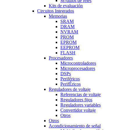
M?dulos de reles
Kits de evaluación
Circuitos Integrados
Memorias
SRAM
DRAM
NVRAM
PROM
EPROM
EEPROM
FLASH
Procesadores
Microcontroladores
Microprocesadores
DSPs
Periféricos
PerifÉricos
Reguladores de voltaje
Referencias de voltaje
Reguladores fijos
Reguladores variables
Convertidor voltaje
Otros
Otros
Acondicionamiento de señal