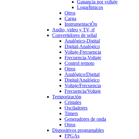
Ganancia por voltaje
LogarÍtmicos
Otros
Carga
InstrumentaciÒn
Audio, video y TV, rf
Convertidores de señal
Analógico-Digital
Digital-Analógico
Voltaje-Frecuencia
Frecuencia-Voltaje
Control remoto
Otros
Analógico/Digital
Digital/Analógico
Voltaje/Frecuencia
Frecuencia/Voltaje
Temporización
Cristales
Osciladores
Timers
Generadores de onda
Otros
Dispositivos programables
FPGAs