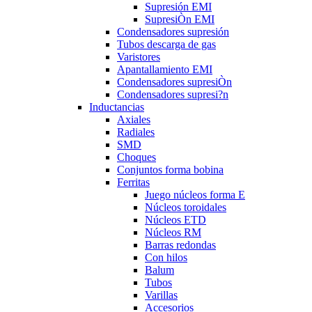
Supresión EMI
SupresiÒn EMI
Condensadores supresión
Tubos descarga de gas
Varistores
Apantallamiento EMI
Condensadores supresiÒn
Condensadores supresi?n
Inductancias
Axiales
Radiales
SMD
Choques
Conjuntos forma bobina
Ferritas
Juego núcleos forma E
Núcleos toroidales
Núcleos ETD
Núcleos RM
Barras redondas
Con hilos
Balum
Tubos
Varillas
Accesorios