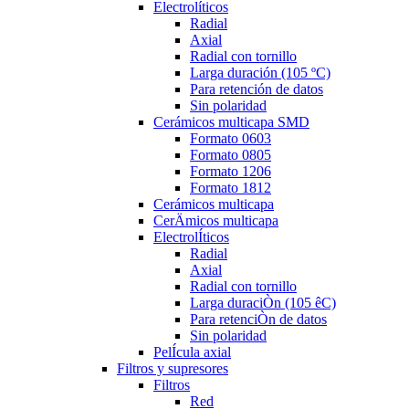
Electrolíticos
Radial
Axial
Radial con tornillo
Larga duración (105 ºC)
Para retención de datos
Sin polaridad
Cerámicos multicapa SMD
Formato 0603
Formato 0805
Formato 1206
Formato 1812
Cerámicos multicapa
CerÄmicos multicapa
ElectrolÍticos
Radial
Axial
Radial con tornillo
Larga duraciÒn (105 êC)
Para retenciÒn de datos
Sin polaridad
PelÍcula axial
Filtros y supresores
Filtros
Red