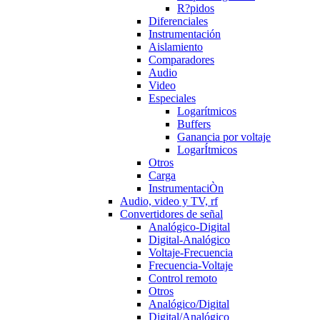
R?pidos
Diferenciales
Instrumentación
Aislamiento
Comparadores
Audio
Video
Especiales
Logarítmicos
Buffers
Ganancia por voltaje
LogarÍtmicos
Otros
Carga
InstrumentaciÒn
Audio, video y TV, rf
Convertidores de señal
Analógico-Digital
Digital-Analógico
Voltaje-Frecuencia
Frecuencia-Voltaje
Control remoto
Otros
Analógico/Digital
Digital/Analógico