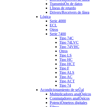
TransmisiÒn de datos
LÍneas de retardo
Drivers/Receivers de línea
Lógica
Serie 4000
ECL
Otros
Serie 7400
Tipo 74C
Tipo 74LVC
Tipo 74VHC
Otros
Tipo LS
Tipo HC
Tipo HCT
Tipo F
Tipo ALS
Tipo AC
Tipo ACT
Tipo 74
Acondicionamiento de seÛal
Multiplicadores analÒgicos
Conmutadores analÒgicos
PotenciÒmetros digitales
Filtros