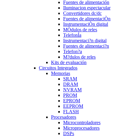
Fuentes de alimentación
Iluminacion espectacular
Convertidores dc/dc
Fuentes de alimentaciÒn
InstrumentaciÒn digital
MÒdulos de reles
TelefonÍa
Instrumentaci?n digital
Fuentes de alimentaci?n
Telefon?a
M?dulos de reles
Kits de evaluación
Circuitos Integrados
Memorias
SRAM
DRAM
NVRAM
PROM
EPROM
EEPROM
FLASH
Procesadores
Microcontroladores
Microprocesadores
DSPs