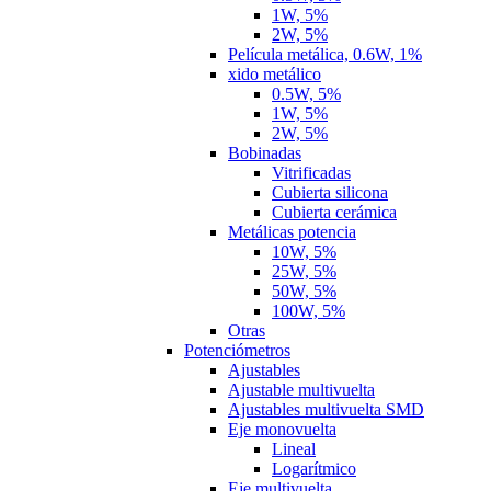
1W, 5%
2W, 5%
Película metálica, 0.6W, 1%
xido metálico
0.5W, 5%
1W, 5%
2W, 5%
Bobinadas
Vitrificadas
Cubierta silicona
Cubierta cerámica
Metálicas potencia
10W, 5%
25W, 5%
50W, 5%
100W, 5%
Otras
Potenciómetros
Ajustables
Ajustable multivuelta
Ajustables multivuelta SMD
Eje monovuelta
Lineal
Logarítmico
Eje multivuelta