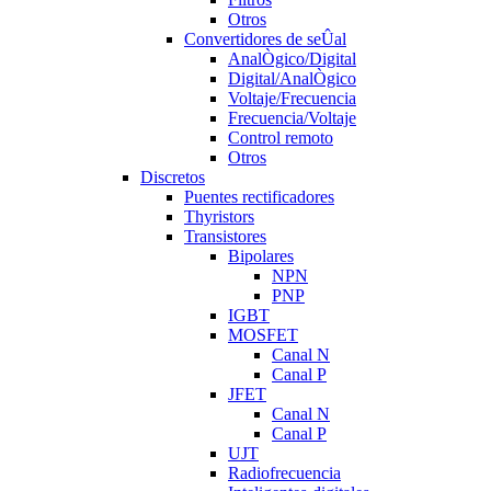
Otros
Convertidores de seÛal
AnalÒgico/Digital
Digital/AnalÒgico
Voltaje/Frecuencia
Frecuencia/Voltaje
Control remoto
Otros
Discretos
Puentes rectificadores
Thyristors
Transistores
Bipolares
NPN
PNP
IGBT
MOSFET
Canal N
Canal P
JFET
Canal N
Canal P
UJT
Radiofrecuencia