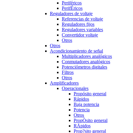
Periféricos
PerifÉricos
Reguladores de voltaje
Referencias de voltaje
Reguladores fijos
Reguladores variables
Convertidor voltaje
Otros
Otros
Acondicionamiento de señal
Multiplicadores analógicos
Conmutadores analógicos
Potenciómetros digitales
Filtros
Otros
Amplificadores
Operacionales
Propósito general
Rápidos
Baja potencia
Potencia
Otros
PropÒsito general
RÄpidos
Prop?sito general