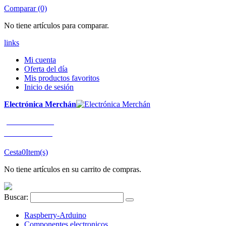
Comparar (0)
No tiene artículos para comparar.
links
Mi cuenta
Oferta del día
Mis productos favoritos
Inicio de sesión
Electrónica Merchán
¡LLÁMENOS!
91 663 80 80
Cesta
0
Item(s)
No tiene artículos en su carrito de compras.
Buscar:
Raspberry-Arduino
Componentes electronicos