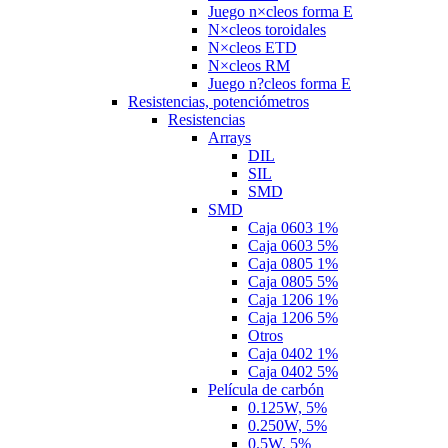
Juego n×cleos forma E
N×cleos toroidales
N×cleos ETD
N×cleos RM
Juego n?cleos forma E
Resistencias, potenciómetros
Resistencias
Arrays
DIL
SIL
SMD
SMD
Caja 0603 1%
Caja 0603 5%
Caja 0805 1%
Caja 0805 5%
Caja 1206 1%
Caja 1206 5%
Otros
Caja 0402 1%
Caja 0402 5%
Película de carbón
0.125W, 5%
0.250W, 5%
0.5W, 5%