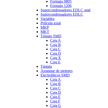
Formato 0805
Formato 1206
Supercondensadores EDLC smd
Supercondensadores EDLC
Variables
Película axial
MKP
MKT
Tántalo SMD
Caja A
Caja B
Caja C
Caja D
Caja X
Caja E
Tántalo
Arranque de motores
Electrolíticos SMD
Caja A
Caja B
Caja C
Caja D
Caja E
Caja F
Caja G