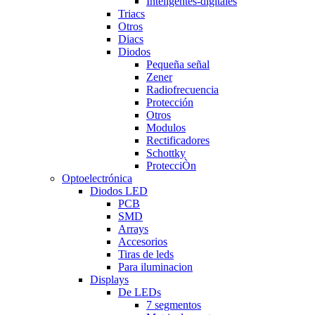
Inteligentes-digitales
Triacs
Otros
Diacs
Diodos
Pequeña señal
Zener
Radiofrecuencia
Protección
Otros
Modulos
Rectificadores
Schottky
ProtecciÒn
Optoelectrónica
Diodos LED
PCB
SMD
Arrays
Accesorios
Tiras de leds
Para iluminacion
Displays
De LEDs
7 segmentos