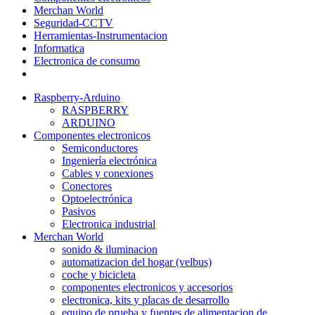
Merchan World
Seguridad-CCTV
Herramientas-Instrumentacion
Informatica
Electronica de consumo
Raspberry-Arduino
RASPBERRY
ARDUINO
Componentes electronicos
Semiconductores
Ingeniería electrónica
Cables y conexiones
Conectores
Optoelectrónica
Pasivos
Electronica industrial
Merchan World
sonido & iluminacion
automatizacion del hogar (velbus)
coche y bicicleta
componentes electronicos y accesorios
electronica, kits y placas de desarrollo
equipo de prueba y fuentes de alimentacion de