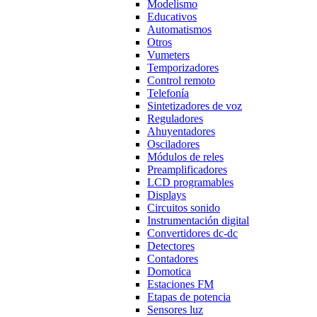
Modelismo
Educativos
Automatismos
Otros
Vumeters
Temporizadores
Control remoto
Telefonía
Sintetizadores de voz
Reguladores
Ahuyentadores
Osciladores
Módulos de reles
Preamplificadores
LCD programables
Displays
Circuitos sonido
Instrumentación digital
Convertidores dc-dc
Detectores
Contadores
Domotica
Estaciones FM
Etapas de potencia
Sensores luz