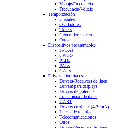
Voltaje/Frecuencia
Frecuencia/Voltaje
Temporización
Cristales
Osciladores
Timers
Generadores de onda
Otros
Dispositivos programables
FPGAs
CPLDs
PLDs
PALs
GALs
Drivers e interfaces
Drivers-Receivers de línea
Drivers para displays
Drivers de potencia
Transmisión de datos
UART
Drivers corriente (4-20mA)
Líneas de retardo
Telecomunicaciones
Otros
Drivers/Receivers de lÍnea