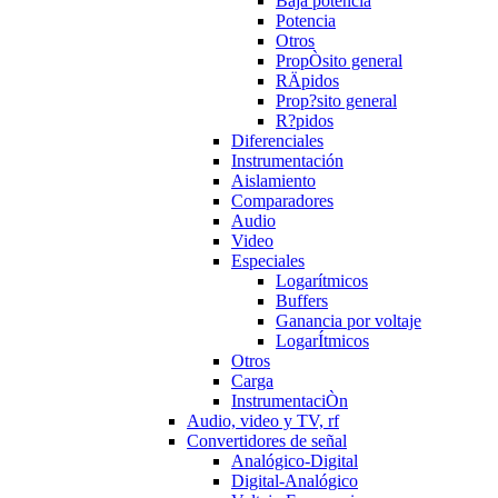
Baja potencia
Potencia
Otros
PropÒsito general
RÄpidos
Prop?sito general
R?pidos
Diferenciales
Instrumentación
Aislamiento
Comparadores
Audio
Video
Especiales
Logarítmicos
Buffers
Ganancia por voltaje
LogarÍtmicos
Otros
Carga
InstrumentaciÒn
Audio, video y TV, rf
Convertidores de señal
Analógico-Digital
Digital-Analógico