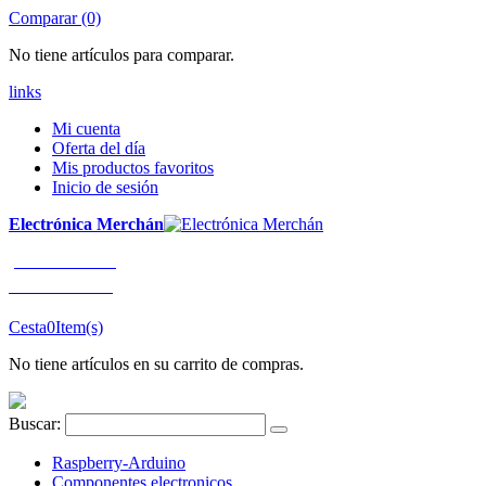
Comparar (0)
No tiene artículos para comparar.
links
Mi cuenta
Oferta del día
Mis productos favoritos
Inicio de sesión
Electrónica Merchán
¡LLÁMENOS!
91 663 80 80
Cesta
0
Item(s)
No tiene artículos en su carrito de compras.
Buscar:
Raspberry-Arduino
Componentes electronicos