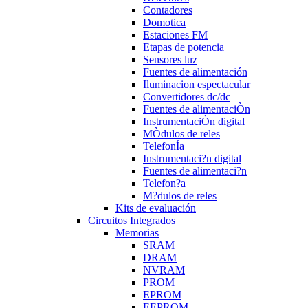
Contadores
Domotica
Estaciones FM
Etapas de potencia
Sensores luz
Fuentes de alimentación
Iluminacion espectacular
Convertidores dc/dc
Fuentes de alimentaciÒn
InstrumentaciÒn digital
MÒdulos de reles
TelefonÍa
Instrumentaci?n digital
Fuentes de alimentaci?n
Telefon?a
M?dulos de reles
Kits de evaluación
Circuitos Integrados
Memorias
SRAM
DRAM
NVRAM
PROM
EPROM
EEPROM