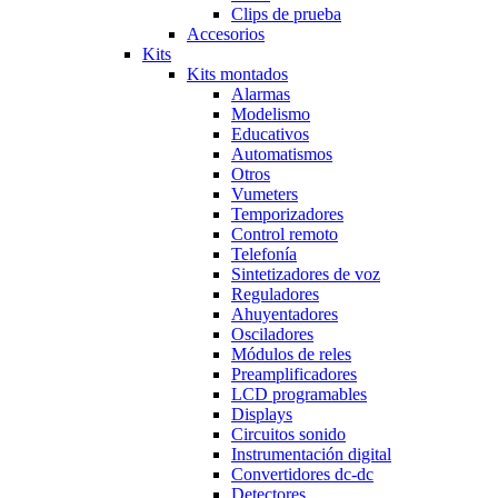
Clips de prueba
Accesorios
Kits
Kits montados
Alarmas
Modelismo
Educativos
Automatismos
Otros
Vumeters
Temporizadores
Control remoto
Telefonía
Sintetizadores de voz
Reguladores
Ahuyentadores
Osciladores
Módulos de reles
Preamplificadores
LCD programables
Displays
Circuitos sonido
Instrumentación digital
Convertidores dc-dc
Detectores