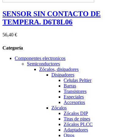
SENSOR SIN CONTACTO DE
TEMPERA. D6T8L06
56,40 €
Categoría
Componentes electronicos
Semiconductores
Zócalos, disipadores
Disipadores
Celulas Peltier
Barras
Transistores
Especiales
Accesorios
Zócalos
Zócalos DIP
Tiras de pines
Zócalos PLCC
Adaptadores
Otros