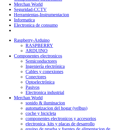
Merchan World
Seguridad-CCTV
Herramientas-Instrumentacion
Informatica
Electronica de consumo
Raspberry-Arduino
RASPBERRY
ARDUINO
Componentes electronicos
Semiconductores
Ingeniería electrónica
Cables y conexiones
Conectores
Optoelectrónica
Pasivos
Electronica industrial
Merchan World
sonido & iluminacion
automatizacion del hogar (velbus)
coche y bicicleta
componentes electronicos y accesorios
electronica, kits y placas de desarrollo
equipo de prueba y fuentes de alimentacion de