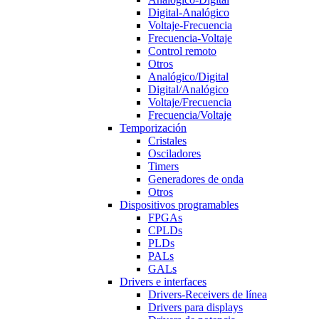
Digital-Analógico
Voltaje-Frecuencia
Frecuencia-Voltaje
Control remoto
Otros
Analógico/Digital
Digital/Analógico
Voltaje/Frecuencia
Frecuencia/Voltaje
Temporización
Cristales
Osciladores
Timers
Generadores de onda
Otros
Dispositivos programables
FPGAs
CPLDs
PLDs
PALs
GALs
Drivers e interfaces
Drivers-Receivers de línea
Drivers para displays