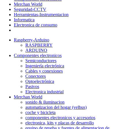
Merchan World
Seguridad-CCTV
Herramientas-Instrumentacion
Informatica
Electronica de consumo
Raspberry-Arduino
RASPBERRY
ARDUINO
Componentes electronicos
Semiconductores
Ingeniería electrónica
Cables y conexiones
Conectores
Optoelectrónica
Pasivos
Electronica industrial
Merchan World
sonido & iluminacion
automatizacion del hogar (velbus)
coche y bicicleta
componentes electronicos y accesorios
electronica, kits y placas de desarrollo
equipo de prueba y fuentes de alimentacion de