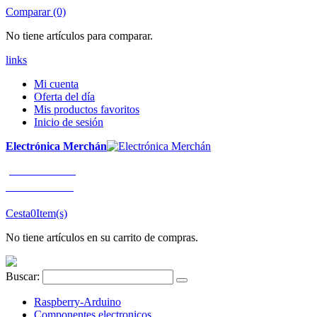
Comparar (0)
No tiene artículos para comparar.
links
Mi cuenta
Oferta del día
Mis productos favoritos
Inicio de sesión
Electrónica Merchán
¡LLÁMENOS!
91 663 80 80
Cesta
0
Item(s)
No tiene artículos en su carrito de compras.
Buscar:
Raspberry-Arduino
Componentes electronicos