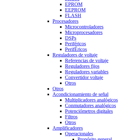
EPROM
EEPROM
FLASH
Procesadores
Microcontroladores
Microprocesadores
DSPs
Periféricos
PerifÉricos
Reguladores de voltaje
Referencias de voltaje
Reguladores fijos
Reguladores variables
Convertidor voltaje
Otros
Otros
Acondicionamiento de señal
Multiplicadores analógicos
Conmutadores analógicos
Potenciómetros digitales
Filtros
Otros
Amplificadores
Operacionales
Propósito general