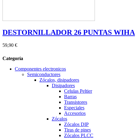
DESTORNILLADOR 26 PUNTAS WIHA
59,90 €
Categoría
Componentes electronicos
Semiconductores
Zócalos, disipadores
Disipadores
Celulas Peltier
Barras
Transistores
Especiales
Accesorios
Zócalos
Zócalos DIP
Tiras de pines
Zócalos PLCC