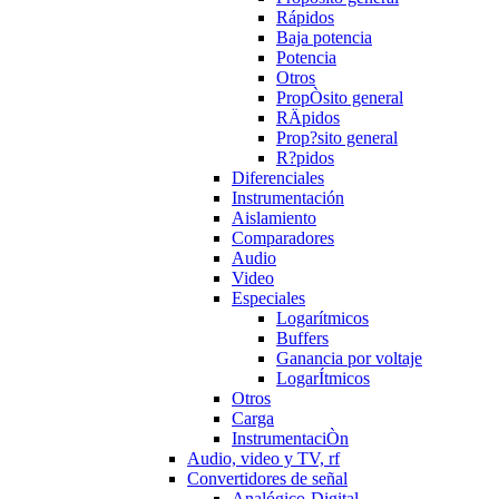
Rápidos
Baja potencia
Potencia
Otros
PropÒsito general
RÄpidos
Prop?sito general
R?pidos
Diferenciales
Instrumentación
Aislamiento
Comparadores
Audio
Video
Especiales
Logarítmicos
Buffers
Ganancia por voltaje
LogarÍtmicos
Otros
Carga
InstrumentaciÒn
Audio, video y TV, rf
Convertidores de señal
Analógico-Digital