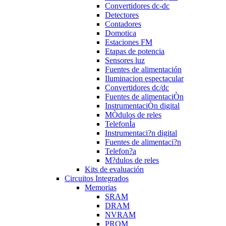
Convertidores dc-dc
Detectores
Contadores
Domotica
Estaciones FM
Etapas de potencia
Sensores luz
Fuentes de alimentación
Iluminacion espectacular
Convertidores dc/dc
Fuentes de alimentaciÒn
InstrumentaciÒn digital
MÒdulos de reles
TelefonÍa
Instrumentaci?n digital
Fuentes de alimentaci?n
Telefon?a
M?dulos de reles
Kits de evaluación
Circuitos Integrados
Memorias
SRAM
DRAM
NVRAM
PROM