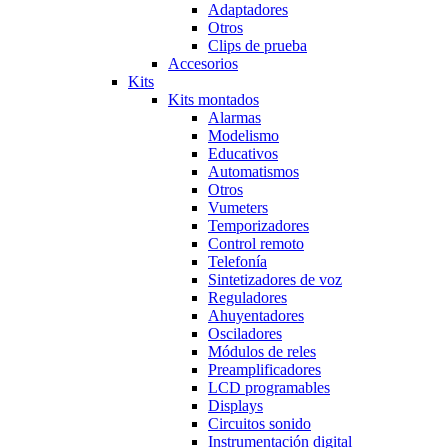
Adaptadores
Otros
Clips de prueba
Accesorios
Kits
Kits montados
Alarmas
Modelismo
Educativos
Automatismos
Otros
Vumeters
Temporizadores
Control remoto
Telefonía
Sintetizadores de voz
Reguladores
Ahuyentadores
Osciladores
Módulos de reles
Preamplificadores
LCD programables
Displays
Circuitos sonido
Instrumentación digital