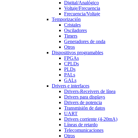
Digital/Analógico
Voltaje/Frecuencia
Frecuencia/Voltaje
Temporización
Cristales
Osciladores
Timers
Generadores de onda
Otros
Dispositivos programables
FPGAs
CPLDs
PLDs
PALs
GALs
Drivers e interfaces
Drivers-Receivers de línea
Drivers para displays
Drivers de potencia
Transmisión de datos
UART
Drivers corriente (4-20mA)
Líneas de retardo
Telecomunicaciones
Otros