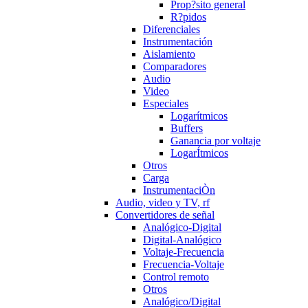
Prop?sito general
R?pidos
Diferenciales
Instrumentación
Aislamiento
Comparadores
Audio
Video
Especiales
Logarítmicos
Buffers
Ganancia por voltaje
LogarÍtmicos
Otros
Carga
InstrumentaciÒn
Audio, video y TV, rf
Convertidores de señal
Analógico-Digital
Digital-Analógico
Voltaje-Frecuencia
Frecuencia-Voltaje
Control remoto
Otros
Analógico/Digital