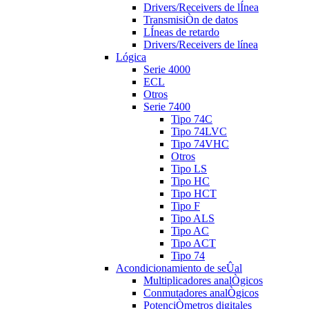
Drivers/Receivers de lÍnea
TransmisiÒn de datos
LÍneas de retardo
Drivers/Receivers de línea
Lógica
Serie 4000
ECL
Otros
Serie 7400
Tipo 74C
Tipo 74LVC
Tipo 74VHC
Otros
Tipo LS
Tipo HC
Tipo HCT
Tipo F
Tipo ALS
Tipo AC
Tipo ACT
Tipo 74
Acondicionamiento de seÛal
Multiplicadores analÒgicos
Conmutadores analÒgicos
PotenciÒmetros digitales