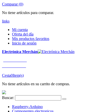
Comparar (0)
No tiene artículos para comparar.
links
Mi cuenta
Oferta del día
Mis productos favoritos
Inicio de sesión
Electrónica Merchán
¡LLÁMENOS!
91 663 80 80
Cesta
0
Item(s)
No tiene artículos en su carrito de compras.
Buscar:
Raspberry-Arduino
Componentes electronicos