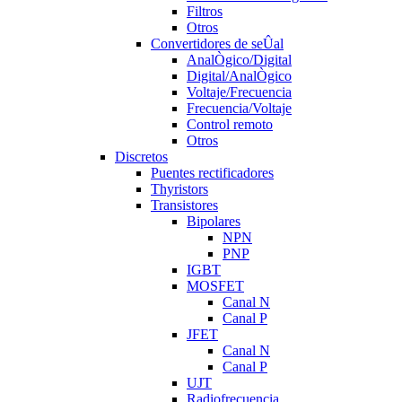
Filtros
Otros
Convertidores de seÛal
AnalÒgico/Digital
Digital/AnalÒgico
Voltaje/Frecuencia
Frecuencia/Voltaje
Control remoto
Otros
Discretos
Puentes rectificadores
Thyristors
Transistores
Bipolares
NPN
PNP
IGBT
MOSFET
Canal N
Canal P
JFET
Canal N
Canal P
UJT
Radiofrecuencia