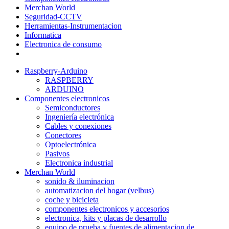
Merchan World
Seguridad-CCTV
Herramientas-Instrumentacion
Informatica
Electronica de consumo
Raspberry-Arduino
RASPBERRY
ARDUINO
Componentes electronicos
Semiconductores
Ingeniería electrónica
Cables y conexiones
Conectores
Optoelectrónica
Pasivos
Electronica industrial
Merchan World
sonido & iluminacion
automatizacion del hogar (velbus)
coche y bicicleta
componentes electronicos y accesorios
electronica, kits y placas de desarrollo
equipo de prueba y fuentes de alimentacion de