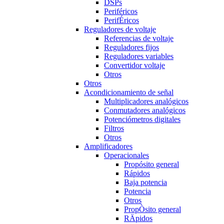
DSPs
Periféricos
PerifÉricos
Reguladores de voltaje
Referencias de voltaje
Reguladores fijos
Reguladores variables
Convertidor voltaje
Otros
Otros
Acondicionamiento de señal
Multiplicadores analógicos
Conmutadores analógicos
Potenciómetros digitales
Filtros
Otros
Amplificadores
Operacionales
Propósito general
Rápidos
Baja potencia
Potencia
Otros
PropÒsito general
RÄpidos