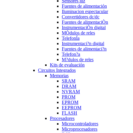
Sensores luz
Fuentes de alimentación
Iluminacion espectacular
Convertidores dc/dc
Fuentes de alimentaciÒn
InstrumentaciÒn digital
MÒdulos de reles
TelefonÍa
Instrumentaci?n digital
Fuentes de alimentaci?n
Telefon?a
M?dulos de reles
Kits de evaluación
Circuitos Integrados
Memorias
SRAM
DRAM
NVRAM
PROM
EPROM
EEPROM
FLASH
Procesadores
Microcontroladores
Microprocesadores