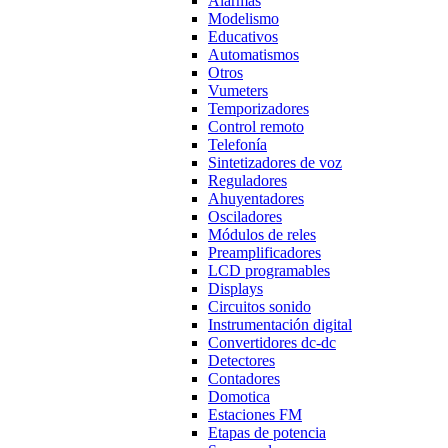
Alarmas
Modelismo
Educativos
Automatismos
Otros
Vumeters
Temporizadores
Control remoto
Telefonía
Sintetizadores de voz
Reguladores
Ahuyentadores
Osciladores
Módulos de reles
Preamplificadores
LCD programables
Displays
Circuitos sonido
Instrumentación digital
Convertidores dc-dc
Detectores
Contadores
Domotica
Estaciones FM
Etapas de potencia