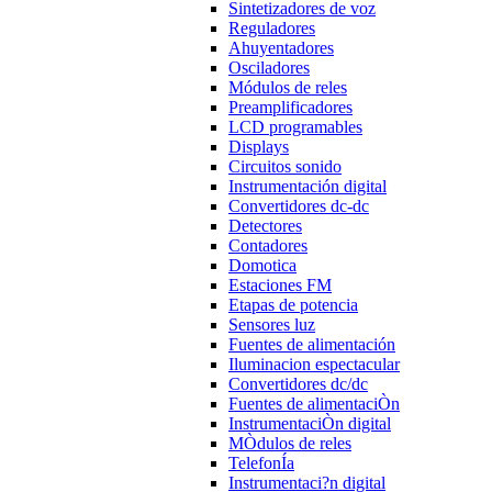
Sintetizadores de voz
Reguladores
Ahuyentadores
Osciladores
Módulos de reles
Preamplificadores
LCD programables
Displays
Circuitos sonido
Instrumentación digital
Convertidores dc-dc
Detectores
Contadores
Domotica
Estaciones FM
Etapas de potencia
Sensores luz
Fuentes de alimentación
Iluminacion espectacular
Convertidores dc/dc
Fuentes de alimentaciÒn
InstrumentaciÒn digital
MÒdulos de reles
TelefonÍa
Instrumentaci?n digital