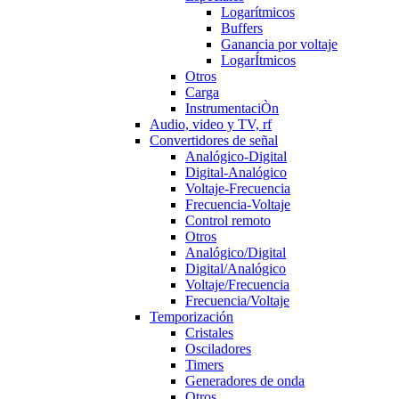
Logarítmicos
Buffers
Ganancia por voltaje
LogarÍtmicos
Otros
Carga
InstrumentaciÒn
Audio, video y TV, rf
Convertidores de señal
Analógico-Digital
Digital-Analógico
Voltaje-Frecuencia
Frecuencia-Voltaje
Control remoto
Otros
Analógico/Digital
Digital/Analógico
Voltaje/Frecuencia
Frecuencia/Voltaje
Temporización
Cristales
Osciladores
Timers
Generadores de onda
Otros