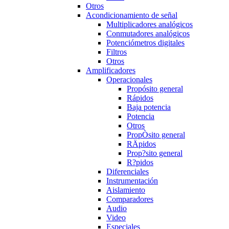
Otros
Acondicionamiento de señal
Multiplicadores analógicos
Conmutadores analógicos
Potenciómetros digitales
Filtros
Otros
Amplificadores
Operacionales
Propósito general
Rápidos
Baja potencia
Potencia
Otros
PropÒsito general
RÄpidos
Prop?sito general
R?pidos
Diferenciales
Instrumentación
Aislamiento
Comparadores
Audio
Video
Especiales