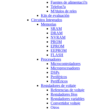
Fuentes de alimentaci?n
Telefon?a
M?dulos de reles
Kits de evaluación
Circuitos Integrados
Memorias
SRAM
DRAM
NVRAM
PROM
EPROM
EEPROM
FLASH
Procesadores
Microcontroladores
Microprocesadores
DSPs
Periféricos
PerifÉricos
Reguladores de voltaje
Referencias de voltaje
Reguladores fijos
Reguladores variables
Convertidor voltaje
Otros