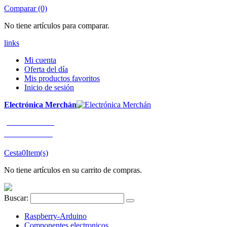
Comparar (0)
No tiene artículos para comparar.
links
Mi cuenta
Oferta del día
Mis productos favoritos
Inicio de sesión
Electrónica Merchán
¡LLÁMENOS!
91 663 80 80
Cesta
0
Item(s)
No tiene artículos en su carrito de compras.
Buscar:
Raspberry-Arduino
Componentes electronicos