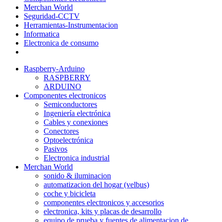
Merchan World
Seguridad-CCTV
Herramientas-Instrumentacion
Informatica
Electronica de consumo
Raspberry-Arduino
RASPBERRY
ARDUINO
Componentes electronicos
Semiconductores
Ingeniería electrónica
Cables y conexiones
Conectores
Optoelectrónica
Pasivos
Electronica industrial
Merchan World
sonido & iluminacion
automatizacion del hogar (velbus)
coche y bicicleta
componentes electronicos y accesorios
electronica, kits y placas de desarrollo
equipo de prueba y fuentes de alimentacion de