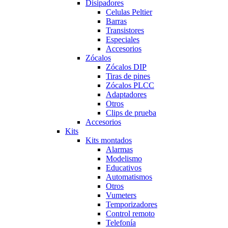
Disipadores
Celulas Peltier
Barras
Transistores
Especiales
Accesorios
Zócalos
Zócalos DIP
Tiras de pines
Zócalos PLCC
Adaptadores
Otros
Clips de prueba
Accesorios
Kits
Kits montados
Alarmas
Modelismo
Educativos
Automatismos
Otros
Vumeters
Temporizadores
Control remoto
Telefonía