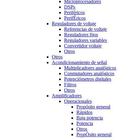
Microprocesadores
DSPs
Periféricos
PerifÉricos
Reguladores de voltaje
Referencias de voltaje
Reguladores fijos
Reguladores variables
Convertidor voltaje
Otros
Otros
Acondicionamiento de señal
Multiplicadores analógicos
Conmutadores analógicos
Potenciómetros digitales
Filtros
Otros
Amplificadores
Operacionales
Propósito general
Rápidos
Baja potencia
Potencia
Otros
PropÒsito general