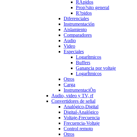
RÄpidos
Prop?sito general
R?pidos
Diferenciales
Instrumentación
Aislamiento
Comparadores
Audio
Video
Especiales
Logarítmicos
Buffers
Ganancia por voltaje
LogarÍtmicos
Otros
Carga
InstrumentaciÒn
Audio, video y TV, rf
Convertidores de señal
Analógico-Digital
Digital-Analógico
Voltaje-Frecuencia
Frecuencia-Voltaje
Control remoto
Otros