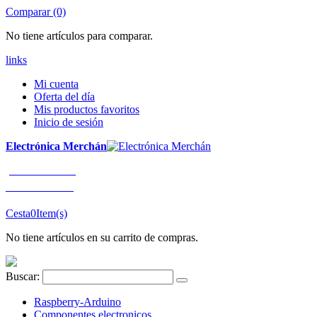
Comparar (0)
No tiene artículos para comparar.
links
Mi cuenta
Oferta del día
Mis productos favoritos
Inicio de sesión
Electrónica Merchán
¡LLÁMENOS!
91 663 80 80
Cesta
0
Item(s)
No tiene artículos en su carrito de compras.
Buscar:
Raspberry-Arduino
Componentes electronicos