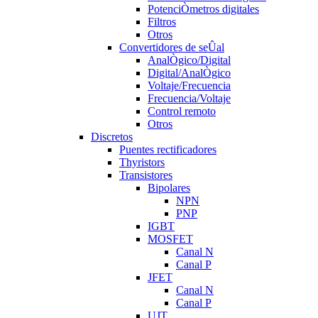
PotenciÒmetros digitales
Filtros
Otros
Convertidores de seÛal
AnalÒgico/Digital
Digital/AnalÒgico
Voltaje/Frecuencia
Frecuencia/Voltaje
Control remoto
Otros
Discretos
Puentes rectificadores
Thyristors
Transistores
Bipolares
NPN
PNP
IGBT
MOSFET
Canal N
Canal P
JFET
Canal N
Canal P
UJT