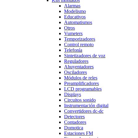
Kits montados
Alarmas
Modelismo
Educativos
Automatismos
Otros
Vumeters
Temporizadores
Control remoto
Telefonía
Sintetizadores de voz
Reguladores
Ahuyentadores
Osciladores
Módulos de reles
Preamplificadores
LCD programables
Displays
Circuitos sonido
Instrumentación digital
Convertidores dc-dc
Detectores
Contadores
Domotica
Estaciones FM