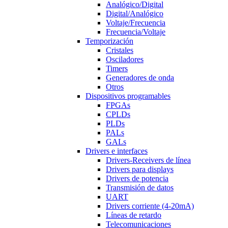
Analógico/Digital
Digital/Analógico
Voltaje/Frecuencia
Frecuencia/Voltaje
Temporización
Cristales
Osciladores
Timers
Generadores de onda
Otros
Dispositivos programables
FPGAs
CPLDs
PLDs
PALs
GALs
Drivers e interfaces
Drivers-Receivers de línea
Drivers para displays
Drivers de potencia
Transmisión de datos
UART
Drivers corriente (4-20mA)
Líneas de retardo
Telecomunicaciones