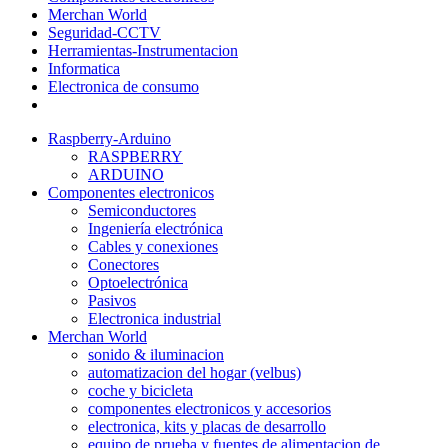
Merchan World
Seguridad-CCTV
Herramientas-Instrumentacion
Informatica
Electronica de consumo
Raspberry-Arduino
RASPBERRY
ARDUINO
Componentes electronicos
Semiconductores
Ingeniería electrónica
Cables y conexiones
Conectores
Optoelectrónica
Pasivos
Electronica industrial
Merchan World
sonido & iluminacion
automatizacion del hogar (velbus)
coche y bicicleta
componentes electronicos y accesorios
electronica, kits y placas de desarrollo
equipo de prueba y fuentes de alimentacion de