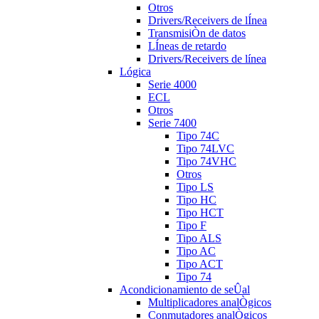
Otros
Drivers/Receivers de lÍnea
TransmisiÒn de datos
LÍneas de retardo
Drivers/Receivers de línea
Lógica
Serie 4000
ECL
Otros
Serie 7400
Tipo 74C
Tipo 74LVC
Tipo 74VHC
Otros
Tipo LS
Tipo HC
Tipo HCT
Tipo F
Tipo ALS
Tipo AC
Tipo ACT
Tipo 74
Acondicionamiento de seÛal
Multiplicadores analÒgicos
Conmutadores analÒgicos