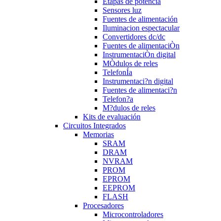
Etapas de potencia
Sensores luz
Fuentes de alimentación
Iluminacion espectacular
Convertidores dc/dc
Fuentes de alimentaciÒn
InstrumentaciÒn digital
MÒdulos de reles
TelefonÍa
Instrumentaci?n digital
Fuentes de alimentaci?n
Telefon?a
M?dulos de reles
Kits de evaluación
Circuitos Integrados
Memorias
SRAM
DRAM
NVRAM
PROM
EPROM
EEPROM
FLASH
Procesadores
Microcontroladores