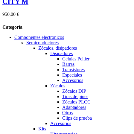
CITY M
950,00 €
Categoría
Componentes electronicos
Semiconductores
Zócalos, disipadores
Disipadores
Celulas Peltier
Barras
Transistores
Especiales
Accesorios
Zócalos
Zócalos DIP
Tiras de pines
Zócalos PLCC
Adaptadores
Otros
Clips de prueba
Accesorios
Kits