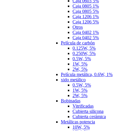
Caja 0603 5%
Caja 0805 1%
Caja 0805 5%
Caja 1206 1%
Caja 1206 5%
Otros
Caja 0402 1%
Caja 0402 5%
Película de carbón
0.125W, 5%
0.250W, 5%
0.5W, 5%
1W, 5%
2W, 5%
Película metálica, 0.6W, 1%
xido metálico
0.5W, 5%
1W, 5%
2W, 5%
Bobinadas
Vitrificadas
Cubierta silicona
Cubierta cerámica
Metálicas potencia
10W, 5%