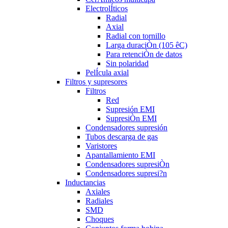
ElectrolÍticos
Radial
Axial
Radial con tornillo
Larga duraciÒn (105 êC)
Para retenciÒn de datos
Sin polaridad
PelÍcula axial
Filtros y supresores
Filtros
Red
Supresión EMI
SupresiÒn EMI
Condensadores supresión
Tubos descarga de gas
Varistores
Apantallamiento EMI
Condensadores supresiÒn
Condensadores supresi?n
Inductancias
Axiales
Radiales
SMD
Choques