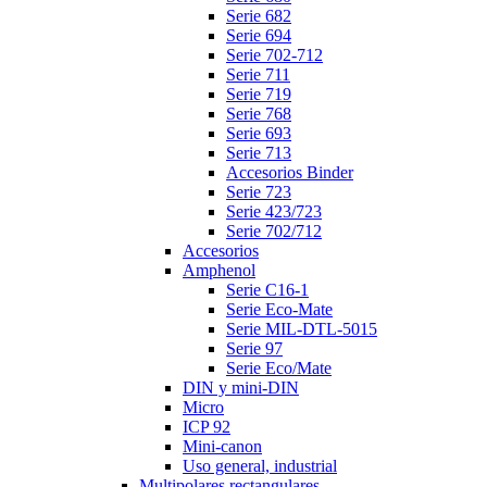
Serie 682
Serie 694
Serie 702-712
Serie 711
Serie 719
Serie 768
Serie 693
Serie 713
Accesorios Binder
Serie 723
Serie 423/723
Serie 702/712
Accesorios
Amphenol
Serie C16-1
Serie Eco-Mate
Serie MIL-DTL-5015
Serie 97
Serie Eco/Mate
DIN y mini-DIN
Micro
ICP 92
Mini-canon
Uso general, industrial
Multipolares rectangulares