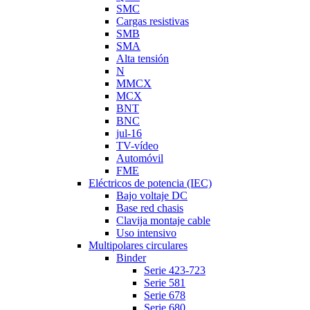
SMC
Cargas resistivas
SMB
SMA
Alta tensión
N
MMCX
MCX
BNT
BNC
jul-16
TV-vídeo
Automóvil
FME
Eléctricos de potencia (IEC)
Bajo voltaje DC
Base red chasis
Clavija montaje cable
Uso intensivo
Multipolares circulares
Binder
Serie 423-723
Serie 581
Serie 678
Serie 680