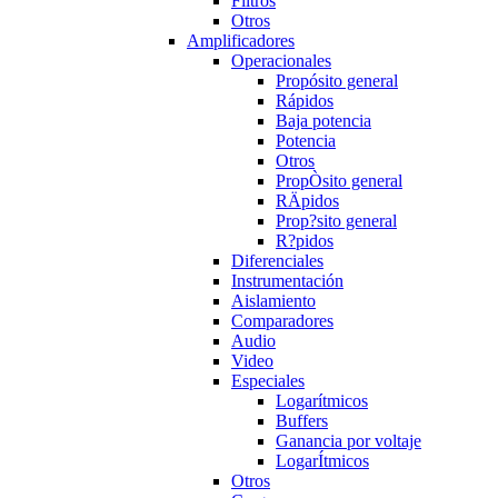
Filtros
Otros
Amplificadores
Operacionales
Propósito general
Rápidos
Baja potencia
Potencia
Otros
PropÒsito general
RÄpidos
Prop?sito general
R?pidos
Diferenciales
Instrumentación
Aislamiento
Comparadores
Audio
Video
Especiales
Logarítmicos
Buffers
Ganancia por voltaje
LogarÍtmicos
Otros