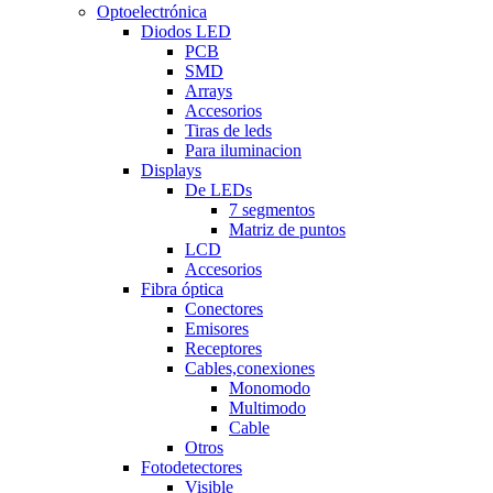
Optoelectrónica
Diodos LED
PCB
SMD
Arrays
Accesorios
Tiras de leds
Para iluminacion
Displays
De LEDs
7 segmentos
Matriz de puntos
LCD
Accesorios
Fibra óptica
Conectores
Emisores
Receptores
Cables,conexiones
Monomodo
Multimodo
Cable
Otros
Fotodetectores
Visible