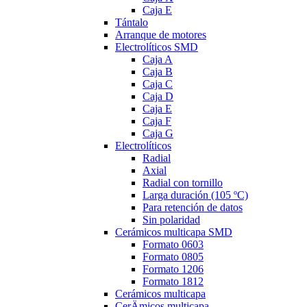
Caja E
Tántalo
Arranque de motores
Electrolíticos SMD
Caja A
Caja B
Caja C
Caja D
Caja E
Caja F
Caja G
Electrolíticos
Radial
Axial
Radial con tornillo
Larga duración (105 ºC)
Para retención de datos
Sin polaridad
Cerámicos multicapa SMD
Formato 0603
Formato 0805
Formato 1206
Formato 1812
Cerámicos multicapa
CerÄmicos multicapa