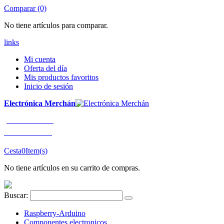
Comparar (0)
No tiene artículos para comparar.
links
Mi cuenta
Oferta del día
Mis productos favoritos
Inicio de sesión
Electrónica Merchán
¡LLÁMENOS!
91 663 80 80
Cesta
0
Item(s)
No tiene artículos en su carrito de compras.
Buscar:
Raspberry-Arduino
Componentes electronicos