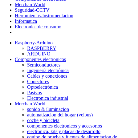
Merchan World
Seguridad-CCTV
Herramientas-Instrumentacion
Informatica
Electronica de consumo
Raspberry-Arduino
RASPBERRY
ARDUINO
Componentes electronicos
Semiconductores
Ingeniería electrónica
Cables y conexiones
Conectores
Optoelectrónica
Pasivos
Electronica industrial
Merchan World
sonido & iluminacion
automatizacion del hogar (velbus)
coche y bicicleta
componentes electronicos y accesorios
electronica, kits y placas de desarrollo
equipo de prueba y fuentes de alimentacion de