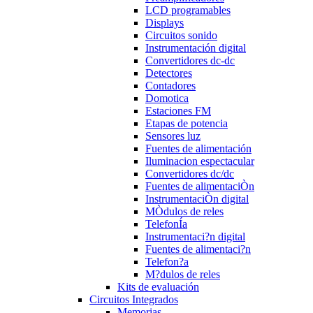
LCD programables
Displays
Circuitos sonido
Instrumentación digital
Convertidores dc-dc
Detectores
Contadores
Domotica
Estaciones FM
Etapas de potencia
Sensores luz
Fuentes de alimentación
Iluminacion espectacular
Convertidores dc/dc
Fuentes de alimentaciÒn
InstrumentaciÒn digital
MÒdulos de reles
TelefonÍa
Instrumentaci?n digital
Fuentes de alimentaci?n
Telefon?a
M?dulos de reles
Kits de evaluación
Circuitos Integrados
Memorias