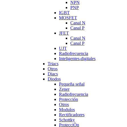
NPN
PNP
IGBT
MOSFET
Canal N
Canal P
JFET
Canal N
Canal P
UJT
Radiofrecuencia
Inteligentes-digitales
Triacs
Otros
Diacs
Diodos
Pequeña señal
Zener
Radiofrecuencia
Protección
Otros
Modulos
Rectificadores
Schottky
ProtecciÒn