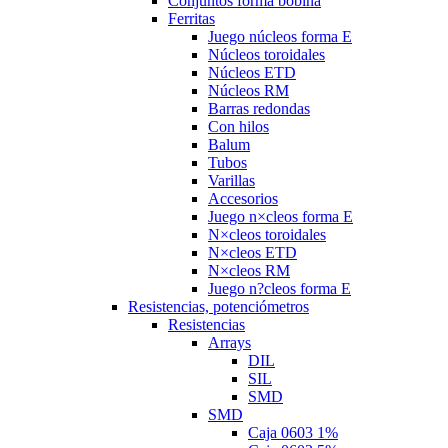
Conjuntos forma bobina
Ferritas
Juego núcleos forma E
Núcleos toroidales
Núcleos ETD
Núcleos RM
Barras redondas
Con hilos
Balum
Tubos
Varillas
Accesorios
Juego n×cleos forma E
N×cleos toroidales
N×cleos ETD
N×cleos RM
Juego n?cleos forma E
Resistencias, potenciómetros
Resistencias
Arrays
DIL
SIL
SMD
SMD
Caja 0603 1%