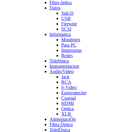
Fibra óptica
Datos
Sub-D
USB
Firewire
SCSI
Informatica
Monitores
Para PC
Impresoras
Redes
Telefónica
Instrumentacion
Audio/Video
Jack
RCA
S-Video
Euroconector
Coaxial
HDMI
Optica
XLR
AlimentaciÒn
Fibra Òptica
TelefÒnica