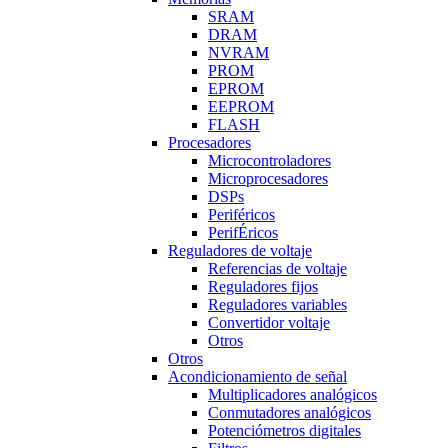
SRAM
DRAM
NVRAM
PROM
EPROM
EEPROM
FLASH
Procesadores
Microcontroladores
Microprocesadores
DSPs
Periféricos
PerifÉricos
Reguladores de voltaje
Referencias de voltaje
Reguladores fijos
Reguladores variables
Convertidor voltaje
Otros
Otros
Acondicionamiento de señal
Multiplicadores analógicos
Conmutadores analógicos
Potenciómetros digitales