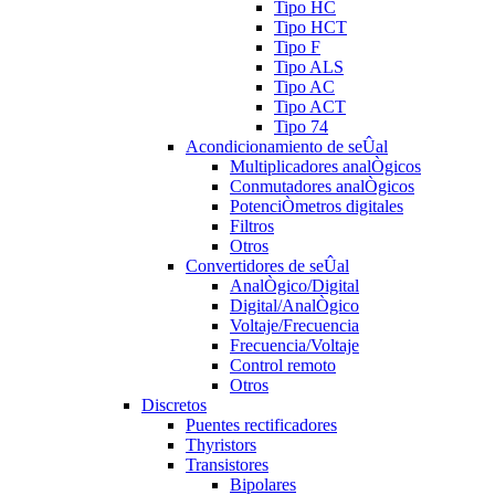
Tipo HC
Tipo HCT
Tipo F
Tipo ALS
Tipo AC
Tipo ACT
Tipo 74
Acondicionamiento de seÛal
Multiplicadores analÒgicos
Conmutadores analÒgicos
PotenciÒmetros digitales
Filtros
Otros
Convertidores de seÛal
AnalÒgico/Digital
Digital/AnalÒgico
Voltaje/Frecuencia
Frecuencia/Voltaje
Control remoto
Otros
Discretos
Puentes rectificadores
Thyristors
Transistores
Bipolares