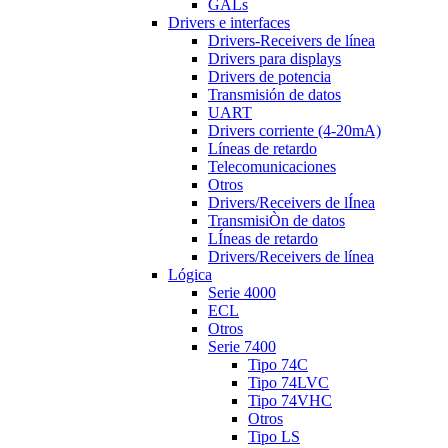
GALs
Drivers e interfaces
Drivers-Receivers de línea
Drivers para displays
Drivers de potencia
Transmisión de datos
UART
Drivers corriente (4-20mA)
Líneas de retardo
Telecomunicaciones
Otros
Drivers/Receivers de lÍnea
TransmisiÒn de datos
LÍneas de retardo
Drivers/Receivers de línea
Lógica
Serie 4000
ECL
Otros
Serie 7400
Tipo 74C
Tipo 74LVC
Tipo 74VHC
Otros
Tipo LS