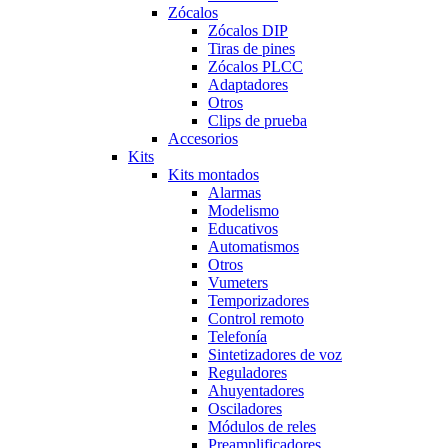
Zócalos
Zócalos DIP
Tiras de pines
Zócalos PLCC
Adaptadores
Otros
Clips de prueba
Accesorios
Kits
Kits montados
Alarmas
Modelismo
Educativos
Automatismos
Otros
Vumeters
Temporizadores
Control remoto
Telefonía
Sintetizadores de voz
Reguladores
Ahuyentadores
Osciladores
Módulos de reles
Preamplificadores