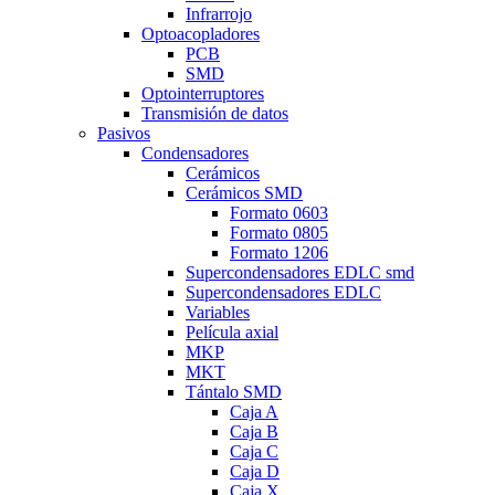
Infrarrojo
Optoacopladores
PCB
SMD
Optointerruptores
Transmisión de datos
Pasivos
Condensadores
Cerámicos
Cerámicos SMD
Formato 0603
Formato 0805
Formato 1206
Supercondensadores EDLC smd
Supercondensadores EDLC
Variables
Película axial
MKP
MKT
Tántalo SMD
Caja A
Caja B
Caja C
Caja D
Caja X