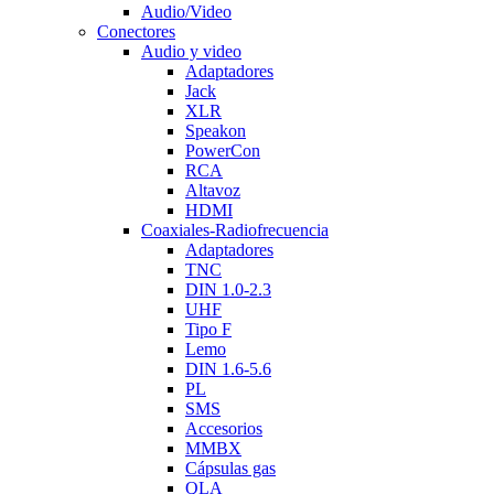
Audio/Video
Conectores
Audio y video
Adaptadores
Jack
XLR
Speakon
PowerCon
RCA
Altavoz
HDMI
Coaxiales-Radiofrecuencia
Adaptadores
TNC
DIN 1.0-2.3
UHF
Tipo F
Lemo
DIN 1.6-5.6
PL
SMS
Accesorios
MMBX
Cápsulas gas
QLA