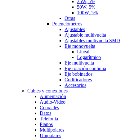
25W, 5%
50W, 5%
100W, 5%
Otras
Potenciómetros
Ajustables
Ajustable multivuelta
Ajustables multivuelta SMD
Eje monovuelta
Lineal
Logarítmico
Eje multivuelta
Eje rotación continua
Eje bobinados
Codificadores
Accesorios
Cables y conexiones
Alimentación
Audio-Video
Coaxiales
Datos
Telefonia
Planos
Multipolares
Unipolares