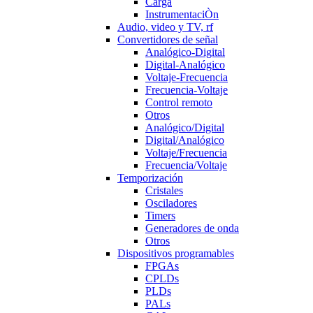
Carga
InstrumentaciÒn
Audio, video y TV, rf
Convertidores de señal
Analógico-Digital
Digital-Analógico
Voltaje-Frecuencia
Frecuencia-Voltaje
Control remoto
Otros
Analógico/Digital
Digital/Analógico
Voltaje/Frecuencia
Frecuencia/Voltaje
Temporización
Cristales
Osciladores
Timers
Generadores de onda
Otros
Dispositivos programables
FPGAs
CPLDs
PLDs
PALs