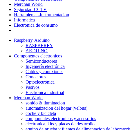
Merchan World
Seguridad-CCTV
Herramientas-Instrumentacion
Informatica
Electronica de consumo
Raspberry-Arduino
RASPBERRY
ARDUINO
Componentes electronicos
Semiconductores
Ingeniería electrónica
Cables y conexiones
Conectores
Optoelectrónica
Pasivos
Electronica industrial
Merchan World
sonido & iluminacion
automatizacion del hogar (velbus)
coche y bicicleta
componentes electronicos y accesorios
electronica, kits y placas de desarrollo
equipo de prueba y fuentes de alimentacion de laboratori