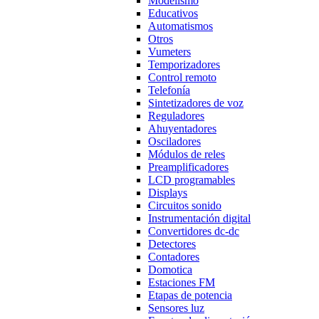
Modelismo
Educativos
Automatismos
Otros
Vumeters
Temporizadores
Control remoto
Telefonía
Sintetizadores de voz
Reguladores
Ahuyentadores
Osciladores
Módulos de reles
Preamplificadores
LCD programables
Displays
Circuitos sonido
Instrumentación digital
Convertidores dc-dc
Detectores
Contadores
Domotica
Estaciones FM
Etapas de potencia
Sensores luz