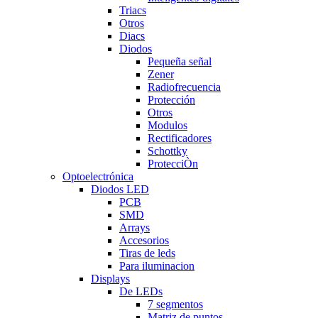
Triacs
Otros
Diacs
Diodos
Pequeña señal
Zener
Radiofrecuencia
Protección
Otros
Modulos
Rectificadores
Schottky
ProtecciÒn
Optoelectrónica
Diodos LED
PCB
SMD
Arrays
Accesorios
Tiras de leds
Para iluminacion
Displays
De LEDs
7 segmentos
Matriz de puntos