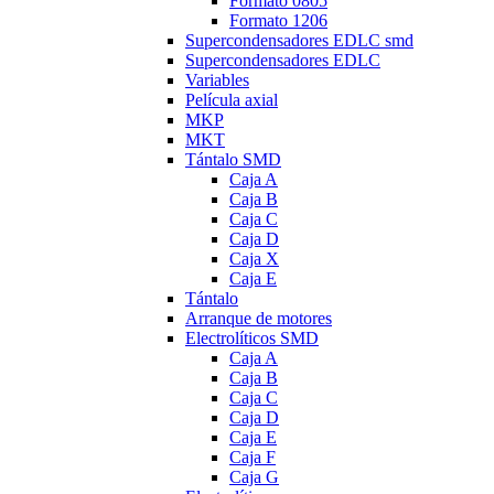
Formato 0805
Formato 1206
Supercondensadores EDLC smd
Supercondensadores EDLC
Variables
Película axial
MKP
MKT
Tántalo SMD
Caja A
Caja B
Caja C
Caja D
Caja X
Caja E
Tántalo
Arranque de motores
Electrolíticos SMD
Caja A
Caja B
Caja C
Caja D
Caja E
Caja F
Caja G