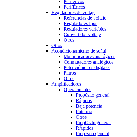
Periféricos
PerifÉricos
Reguladores de voltaje
Referencias de voltaje
Reguladores fijos
Reguladores variables
Convertidor voltaje
Otros
Otros
Acondicionamiento de señal
Multiplicadores analógicos
Conmutadores analógicos
Potenciómetros digitales
Filtros
Otros
Amplificadores
Operacionales
Propósito general
Rápidos
Baja potencia
Potencia
Otros
PropÒsito general
RÄpidos
Prop?sito general