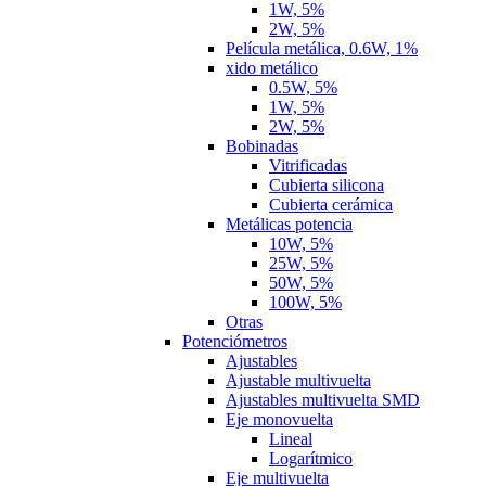
1W, 5%
2W, 5%
Película metálica, 0.6W, 1%
xido metálico
0.5W, 5%
1W, 5%
2W, 5%
Bobinadas
Vitrificadas
Cubierta silicona
Cubierta cerámica
Metálicas potencia
10W, 5%
25W, 5%
50W, 5%
100W, 5%
Otras
Potenciómetros
Ajustables
Ajustable multivuelta
Ajustables multivuelta SMD
Eje monovuelta
Lineal
Logarítmico
Eje multivuelta