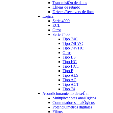
TransmisiÒn de datos
LÍneas de retardo
Drivers/Receivers de línea
Lógica
Serie 4000
ECL
Otros
Serie 7400
Tipo 74C
Tipo 74LVC
Tipo 74VHC
Otros
Tipo LS
Tipo HC
Tipo HCT
Tipo F
Tipo ALS
Tipo AC
Tipo ACT
Tipo 74
Acondicionamiento de seÛal
Multiplicadores analÒgicos
Conmutadores analÒgicos
PotenciÒmetros digitales
Filtros