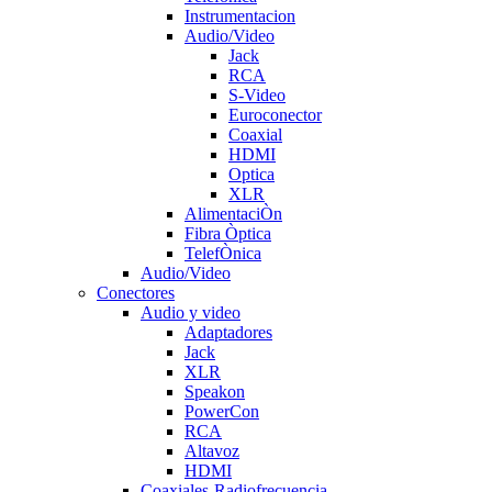
Instrumentacion
Audio/Video
Jack
RCA
S-Video
Euroconector
Coaxial
HDMI
Optica
XLR
AlimentaciÒn
Fibra Òptica
TelefÒnica
Audio/Video
Conectores
Audio y video
Adaptadores
Jack
XLR
Speakon
PowerCon
RCA
Altavoz
HDMI
Coaxiales-Radiofrecuencia