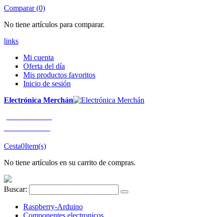
Comparar (0)
No tiene artículos para comparar.
links
Mi cuenta
Oferta del día
Mis productos favoritos
Inicio de sesión
Electrónica Merchán
¡LLÁMENOS!
91 663 80 80
Cesta
0
Item(s)
No tiene artículos en su carrito de compras.
Buscar:
Raspberry-Arduino
Componentes electronicos