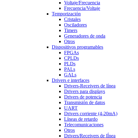
Voltaje/Frecuencia
Frecuencia/Voltaje
Temporización
Cristales
Osciladores
Timers
Generadores de onda
Otros
Dispositivos programables
FPGAs
CPLDs
PLDs
PALs
GALs
Drivers e interfaces
Drivers-Receivers de línea
Drivers para displays
Drivers de potencia
Transmisión de datos
UART
Drivers corriente (4-20mA)
Líneas de retardo
Telecomunicaciones
Otros
Drivers/Receivers de lÍnea