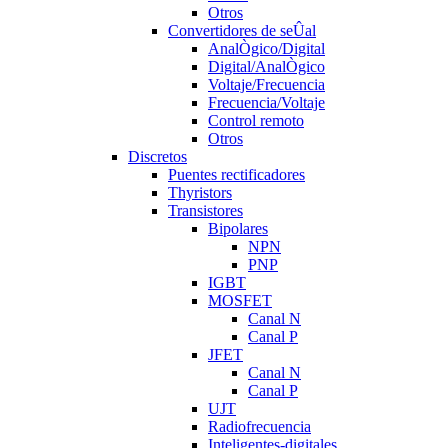
Otros
Convertidores de seÛal
AnalÒgico/Digital
Digital/AnalÒgico
Voltaje/Frecuencia
Frecuencia/Voltaje
Control remoto
Otros
Discretos
Puentes rectificadores
Thyristors
Transistores
Bipolares
NPN
PNP
IGBT
MOSFET
Canal N
Canal P
JFET
Canal N
Canal P
UJT
Radiofrecuencia
Inteligentes-digitales