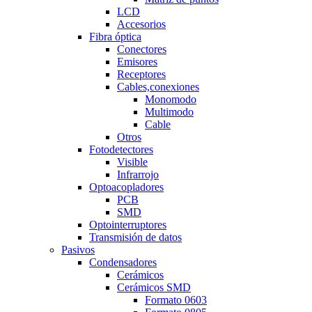
LCD
Accesorios
Fibra óptica
Conectores
Emisores
Receptores
Cables,conexiones
Monomodo
Multimodo
Cable
Otros
Fotodetectores
Visible
Infrarrojo
Optoacopladores
PCB
SMD
Optointerruptores
Transmisión de datos
Pasivos
Condensadores
Cerámicos
Cerámicos SMD
Formato 0603