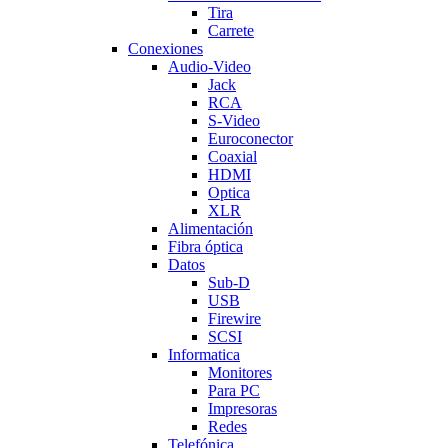
Tira
Carrete
Conexiones
Audio-Video
Jack
RCA
S-Video
Euroconector
Coaxial
HDMI
Optica
XLR
Alimentación
Fibra óptica
Datos
Sub-D
USB
Firewire
SCSI
Informatica
Monitores
Para PC
Impresoras
Redes
Telefónica