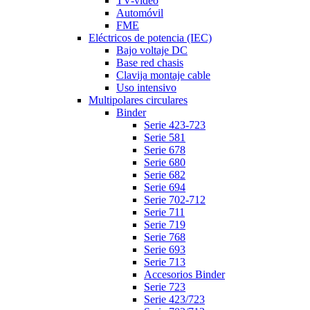
TV-vídeo
Automóvil
FME
Eléctricos de potencia (IEC)
Bajo voltaje DC
Base red chasis
Clavija montaje cable
Uso intensivo
Multipolares circulares
Binder
Serie 423-723
Serie 581
Serie 678
Serie 680
Serie 682
Serie 694
Serie 702-712
Serie 711
Serie 719
Serie 768
Serie 693
Serie 713
Accesorios Binder
Serie 723
Serie 423/723