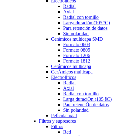
Electrolíticos
Radial
Axial
Radial con tornillo
Larga duración (105 ºC)
Para retención de datos
Sin polaridad
Cerámicos multicapa SMD
Formato 0603
Formato 0805
Formato 1206
Formato 1812
Cerámicos multicapa
CerÄmicos multicapa
ElectrolÍticos
Radial
Axial
Radial con tornillo
Larga duraciÒn (105 êC)
Para retenciÒn de datos
Sin polaridad
PelÍcula axial
Filtros y supresores
Filtros
Red