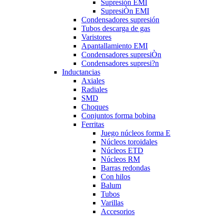
Supresión EMI
SupresiÒn EMI
Condensadores supresión
Tubos descarga de gas
Varistores
Apantallamiento EMI
Condensadores supresiÒn
Condensadores supresi?n
Inductancias
Axiales
Radiales
SMD
Choques
Conjuntos forma bobina
Ferritas
Juego núcleos forma E
Núcleos toroidales
Núcleos ETD
Núcleos RM
Barras redondas
Con hilos
Balum
Tubos
Varillas
Accesorios