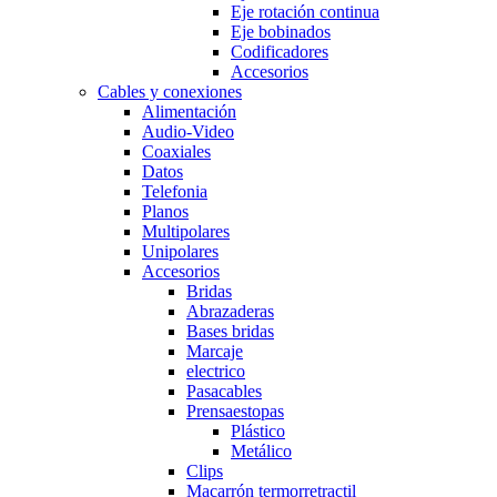
Eje rotación continua
Eje bobinados
Codificadores
Accesorios
Cables y conexiones
Alimentación
Audio-Video
Coaxiales
Datos
Telefonia
Planos
Multipolares
Unipolares
Accesorios
Bridas
Abrazaderas
Bases bridas
Marcaje
electrico
Pasacables
Prensaestopas
Plástico
Metálico
Clips
Macarrón termorretractil