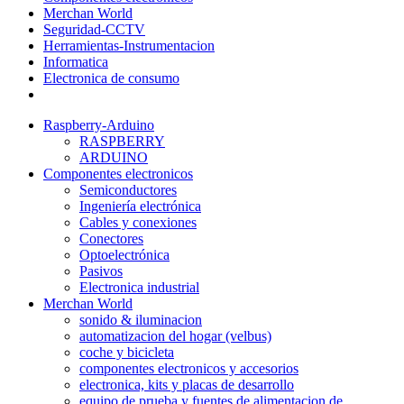
Merchan World
Seguridad-CCTV
Herramientas-Instrumentacion
Informatica
Electronica de consumo
Raspberry-Arduino
RASPBERRY
ARDUINO
Componentes electronicos
Semiconductores
Ingeniería electrónica
Cables y conexiones
Conectores
Optoelectrónica
Pasivos
Electronica industrial
Merchan World
sonido & iluminacion
automatizacion del hogar (velbus)
coche y bicicleta
componentes electronicos y accesorios
electronica, kits y placas de desarrollo
equipo de prueba y fuentes de alimentacion de