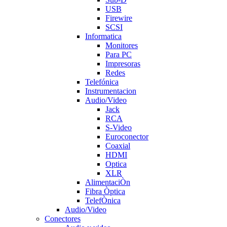
USB
Firewire
SCSI
Informatica
Monitores
Para PC
Impresoras
Redes
Telefónica
Instrumentacion
Audio/Video
Jack
RCA
S-Video
Euroconector
Coaxial
HDMI
Optica
XLR
AlimentaciÒn
Fibra Òptica
TelefÒnica
Audio/Video
Conectores