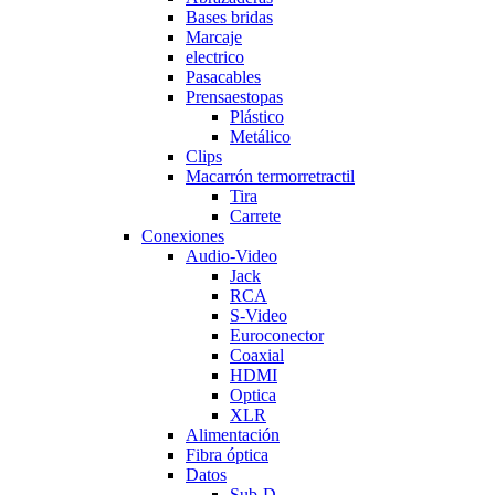
Bases bridas
Marcaje
electrico
Pasacables
Prensaestopas
Plástico
Metálico
Clips
Macarrón termorretractil
Tira
Carrete
Conexiones
Audio-Video
Jack
RCA
S-Video
Euroconector
Coaxial
HDMI
Optica
XLR
Alimentación
Fibra óptica
Datos
Sub-D