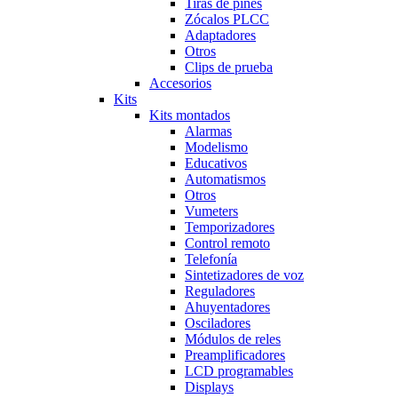
Tiras de pines
Zócalos PLCC
Adaptadores
Otros
Clips de prueba
Accesorios
Kits
Kits montados
Alarmas
Modelismo
Educativos
Automatismos
Otros
Vumeters
Temporizadores
Control remoto
Telefonía
Sintetizadores de voz
Reguladores
Ahuyentadores
Osciladores
Módulos de reles
Preamplificadores
LCD programables
Displays