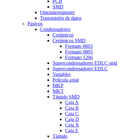
PCB
SMD
Optointerruptores
Transmisión de datos
Pasivos
Condensadores
Cerámicos
Cerámicos SMD
Formato 0603
Formato 0805
Formato 1206
Supercondensadores EDLC smd
Supercondensadores EDLC
Variables
Película axial
MKP
MKT
Tántalo SMD
Caja A
Caja B
Caja C
Caja D
Caja X
Caja E
Tántalo