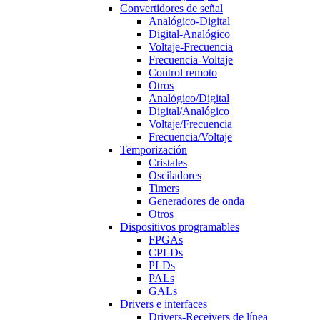
Convertidores de señal
Analógico-Digital
Digital-Analógico
Voltaje-Frecuencia
Frecuencia-Voltaje
Control remoto
Otros
Analógico/Digital
Digital/Analógico
Voltaje/Frecuencia
Frecuencia/Voltaje
Temporización
Cristales
Osciladores
Timers
Generadores de onda
Otros
Dispositivos programables
FPGAs
CPLDs
PLDs
PALs
GALs
Drivers e interfaces
Drivers-Receivers de línea