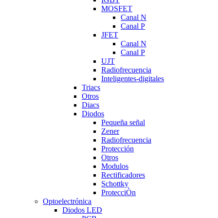
MOSFET
Canal N
Canal P
JFET
Canal N
Canal P
UJT
Radiofrecuencia
Inteligentes-digitales
Triacs
Otros
Diacs
Diodos
Pequeña señal
Zener
Radiofrecuencia
Protección
Otros
Modulos
Rectificadores
Schottky
ProtecciÒn
Optoelectrónica
Diodos LED