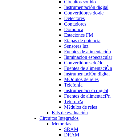
Circuitos sonido
Instrumentación digital
Convertidores dc-dc
Detectores
Contadores
Domotica
Estaciones FM
Etapas de potencia
Sensores luz
Fuentes de alimentación
Iluminacion espectacular
Convertidores dc/dc
Fuentes de alimentaciÒn
InstrumentaciÒn digital
MÒdulos de reles
TelefonÍa
Instrumentaci?n digital
Fuentes de alimentaci?n
Telefon?a
M?dulos de reles
Kits de evaluación
Circuitos Integrados
Memorias
SRAM
DRAM