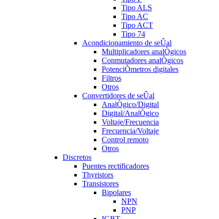
Tipo ALS
Tipo AC
Tipo ACT
Tipo 74
Acondicionamiento de seÛal
Multiplicadores analÒgicos
Conmutadores analÒgicos
PotenciÒmetros digitales
Filtros
Otros
Convertidores de seÛal
AnalÒgico/Digital
Digital/AnalÒgico
Voltaje/Frecuencia
Frecuencia/Voltaje
Control remoto
Otros
Discretos
Puentes rectificadores
Thyristors
Transistores
Bipolares
NPN
PNP
IGBT