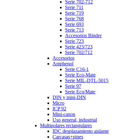
Serie 702-712
Serie 711
Serie 719
Serie 768
Serie 693
Serie 713
Accesorios Binder
Serie 723
Serie 423/723
Serie 702/712
Accesorios
Amphenol
Serie C16-1
Serie Eco-Mate
Serie MIL-DTL-5015
Serie 97
Serie Eco/Mate
DIN y mini-DIN
Micro
ICP 92
Mini-canon
Uso general, industrial
Multipolares rectangulares
IDC desplazamiento aislante
Carcasas+pines