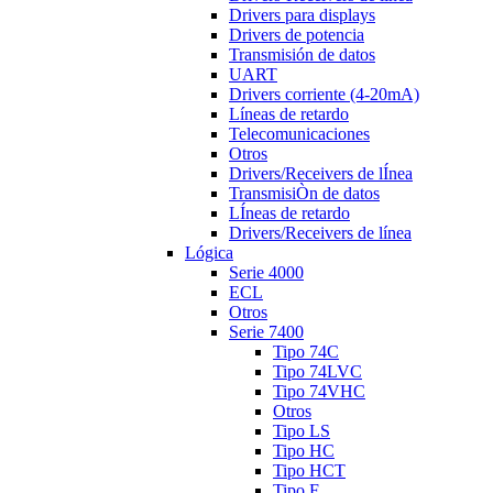
Drivers para displays
Drivers de potencia
Transmisión de datos
UART
Drivers corriente (4-20mA)
Líneas de retardo
Telecomunicaciones
Otros
Drivers/Receivers de lÍnea
TransmisiÒn de datos
LÍneas de retardo
Drivers/Receivers de línea
Lógica
Serie 4000
ECL
Otros
Serie 7400
Tipo 74C
Tipo 74LVC
Tipo 74VHC
Otros
Tipo LS
Tipo HC
Tipo HCT
Tipo F