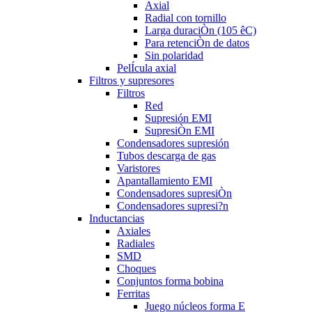
Axial
Radial con tornillo
Larga duraciÒn (105 êC)
Para retenciÒn de datos
Sin polaridad
PelÍcula axial
Filtros y supresores
Filtros
Red
Supresión EMI
SupresiÒn EMI
Condensadores supresión
Tubos descarga de gas
Varistores
Apantallamiento EMI
Condensadores supresiÒn
Condensadores supresi?n
Inductancias
Axiales
Radiales
SMD
Choques
Conjuntos forma bobina
Ferritas
Juego núcleos forma E