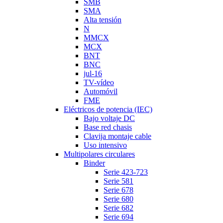
SMB
SMA
Alta tensión
N
MMCX
MCX
BNT
BNC
jul-16
TV-vídeo
Automóvil
FME
Eléctricos de potencia (IEC)
Bajo voltaje DC
Base red chasis
Clavija montaje cable
Uso intensivo
Multipolares circulares
Binder
Serie 423-723
Serie 581
Serie 678
Serie 680
Serie 682
Serie 694