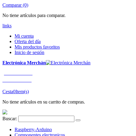
Comparar (0)
No tiene artículos para comparar.
links
Mi cuenta
Oferta del día
Mis productos favoritos
Inicio de sesión
Electrónica Merchán
¡LLÁMENOS!
91 663 80 80
Cesta
0
Item(s)
No tiene artículos en su carrito de compras.
Buscar:
Raspberry-Arduino
Componentes electronicos