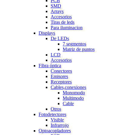
PCB
SMD
Arrays
Accesorios
Tiras de leds
Para iluminacion
Displays
De LEDs
7 segmentos
Matriz de puntos
LCD
Accesorios
Fibra óptica
Conectores
Emisores
Receptores
Cables,conexiones
Monomodo
Multimodo
Cable
Otros
Fotodetectores
Visible
Infrarrojo
Optoacopladores