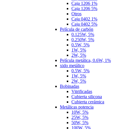
Caja 1206 1%
Caja 1206 5%
Otros
Caja 0402 1%
Caja 0402 5%
Película de carbón
0.125W, 5%
0.250W, 5%
0.5W, 5%
1W, 5%
2W, 5%
Película metálica, 0.6W, 1%
xido metálico
0.5W, 5%
1W, 5%
2W, 5%
Bobinadas
Vitrificadas
Cubierta silicona
Cubierta cerámica
Metálicas potencia
10W, 5%
25W, 5%
50W, 5%
100W, 5%