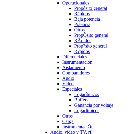
Operacionales
Propósito general
Rápidos
Baja potencia
Potencia
Otros
PropÒsito general
RÄpidos
Prop?sito general
R?pidos
Diferenciales
Instrumentación
Aislamiento
Comparadores
Audio
Video
Especiales
Logarítmicos
Buffers
Ganancia por voltaje
LogarÍtmicos
Otros
Carga
InstrumentaciÒn
Audio, video y TV, rf