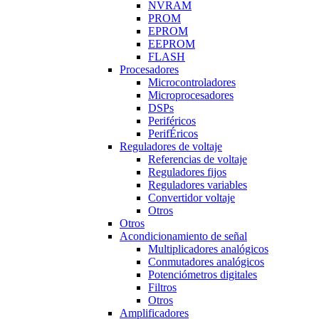
NVRAM
PROM
EPROM
EEPROM
FLASH
Procesadores
Microcontroladores
Microprocesadores
DSPs
Periféricos
PerifÉricos
Reguladores de voltaje
Referencias de voltaje
Reguladores fijos
Reguladores variables
Convertidor voltaje
Otros
Otros
Acondicionamiento de señal
Multiplicadores analógicos
Conmutadores analógicos
Potenciómetros digitales
Filtros
Otros
Amplificadores