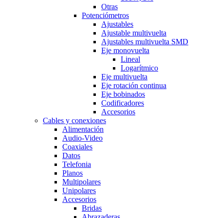
Otras
Potenciómetros
Ajustables
Ajustable multivuelta
Ajustables multivuelta SMD
Eje monovuelta
Lineal
Logarítmico
Eje multivuelta
Eje rotación continua
Eje bobinados
Codificadores
Accesorios
Cables y conexiones
Alimentación
Audio-Video
Coaxiales
Datos
Telefonia
Planos
Multipolares
Unipolares
Accesorios
Bridas
Abrazaderas