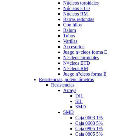
Núcleos toroidales
Núcleos ETD
Núcleos RM
Barras redondas
Con hilos
Balum
Tubos
Varillas
Accesorios
Juego n×cleos forma E
N×cleos toroidales
N×cleos ETD
N×cleos RM
Juego n?cleos forma E
Resistencias, potenciómetros
Resistencias
Arrays
DIL
SIL
SMD
SMD
Caja 0603 1%
Caja 0603 5%
Caja 0805 1%
Caja 0805 5%