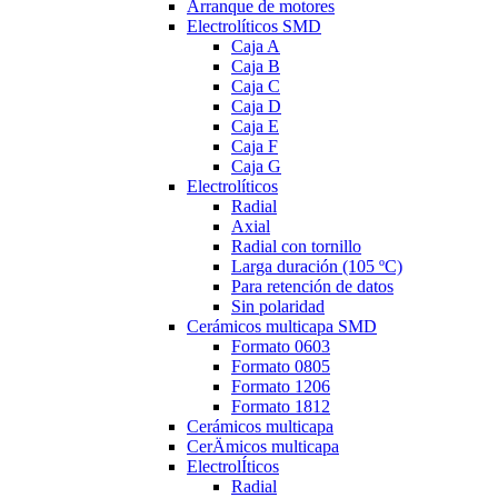
Arranque de motores
Electrolíticos SMD
Caja A
Caja B
Caja C
Caja D
Caja E
Caja F
Caja G
Electrolíticos
Radial
Axial
Radial con tornillo
Larga duración (105 ºC)
Para retención de datos
Sin polaridad
Cerámicos multicapa SMD
Formato 0603
Formato 0805
Formato 1206
Formato 1812
Cerámicos multicapa
CerÄmicos multicapa
ElectrolÍticos
Radial