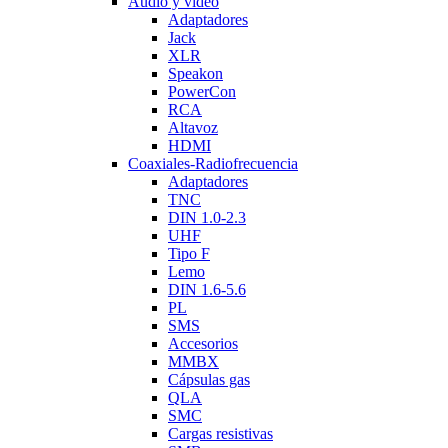
Audio y video
Adaptadores
Jack
XLR
Speakon
PowerCon
RCA
Altavoz
HDMI
Coaxiales-Radiofrecuencia
Adaptadores
TNC
DIN 1.0-2.3
UHF
Tipo F
Lemo
DIN 1.6-5.6
PL
SMS
Accesorios
MMBX
Cápsulas gas
QLA
SMC
Cargas resistivas