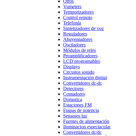
Otros
Vumeters
Temporizadores
Control remoto
Telefonía
Sintetizadores de voz
Reguladores
Ahuyentadores
Osciladores
Módulos de reles
Preamplificadores
LCD programables
Displays
Circuitos sonido
Instrumentación digital
Convertidores dc-dc
Detectores
Contadores
Domotica
Estaciones FM
Etapas de potencia
Sensores luz
Fuentes de alimentación
Iluminacion espectacular
Convertidores dc/dc