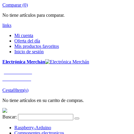
Comparar (0)
No tiene artículos para comparar.
links
Mi cuenta
Oferta del día
Mis productos favoritos
Inicio de sesión
Electrónica Merchán
¡LLÁMENOS!
91 663 80 80
Cesta
0
Item(s)
No tiene artículos en su carrito de compras.
Buscar:
Raspberry-Arduino
Componentes electronicos