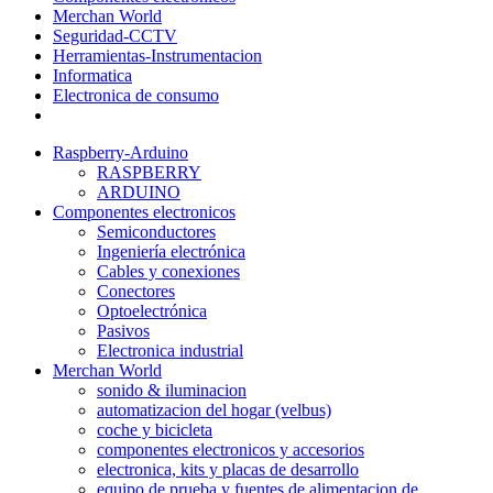
Merchan World
Seguridad-CCTV
Herramientas-Instrumentacion
Informatica
Electronica de consumo
Raspberry-Arduino
RASPBERRY
ARDUINO
Componentes electronicos
Semiconductores
Ingeniería electrónica
Cables y conexiones
Conectores
Optoelectrónica
Pasivos
Electronica industrial
Merchan World
sonido & iluminacion
automatizacion del hogar (velbus)
coche y bicicleta
componentes electronicos y accesorios
electronica, kits y placas de desarrollo
equipo de prueba y fuentes de alimentacion de