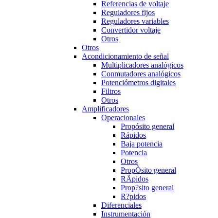
Referencias de voltaje
Reguladores fijos
Reguladores variables
Convertidor voltaje
Otros
Otros
Acondicionamiento de señal
Multiplicadores analógicos
Conmutadores analógicos
Potenciómetros digitales
Filtros
Otros
Amplificadores
Operacionales
Propósito general
Rápidos
Baja potencia
Potencia
Otros
PropÒsito general
RÄpidos
Prop?sito general
R?pidos
Diferenciales
Instrumentación