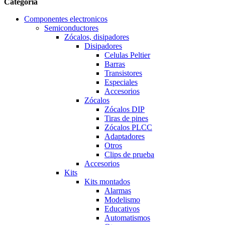
Categoría
Componentes electronicos
Semiconductores
Zócalos, disipadores
Disipadores
Celulas Peltier
Barras
Transistores
Especiales
Accesorios
Zócalos
Zócalos DIP
Tiras de pines
Zócalos PLCC
Adaptadores
Otros
Clips de prueba
Accesorios
Kits
Kits montados
Alarmas
Modelismo
Educativos
Automatismos