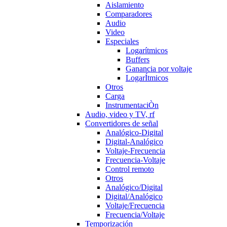
Aislamiento
Comparadores
Audio
Video
Especiales
Logarítmicos
Buffers
Ganancia por voltaje
LogarÍtmicos
Otros
Carga
InstrumentaciÒn
Audio, video y TV, rf
Convertidores de señal
Analógico-Digital
Digital-Analógico
Voltaje-Frecuencia
Frecuencia-Voltaje
Control remoto
Otros
Analógico/Digital
Digital/Analógico
Voltaje/Frecuencia
Frecuencia/Voltaje
Temporización