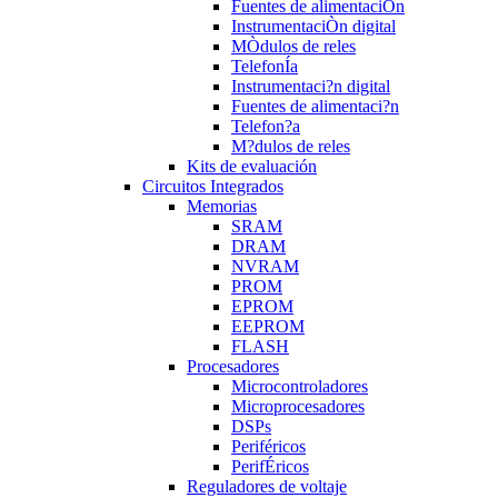
Fuentes de alimentaciÒn
InstrumentaciÒn digital
MÒdulos de reles
TelefonÍa
Instrumentaci?n digital
Fuentes de alimentaci?n
Telefon?a
M?dulos de reles
Kits de evaluación
Circuitos Integrados
Memorias
SRAM
DRAM
NVRAM
PROM
EPROM
EEPROM
FLASH
Procesadores
Microcontroladores
Microprocesadores
DSPs
Periféricos
PerifÉricos
Reguladores de voltaje