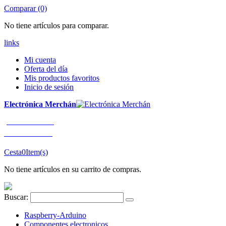
Comparar (0)
No tiene artículos para comparar.
links
Mi cuenta
Oferta del día
Mis productos favoritos
Inicio de sesión
Electrónica Merchán
¡LLÁMENOS!
91 663 80 80
Cesta
0
Item(s)
No tiene artículos en su carrito de compras.
Buscar:
Raspberry-Arduino
Componentes electronicos