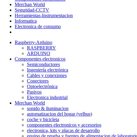
Merchan World
Seguridad-CCTV
Herramientas-Instrumentacion
Informatica
Electronica de consumo
Raspberry-Arduino
RASPBERRY
ARDUINO
Componentes electronicos
Semiconductores
Ingeniería electrónica
Cables y conexiones
Conectores
Optoelectrónica
Pasivos
Electronica industrial
Merchan World
sonido & iluminacion
automatizacion del hogar (velbus)
coche y bicicleta
componentes electronicos y accesorios
electronica, kits y placas de desarrollo
equipo de prueba y fuentes de alimentacion de laboratori