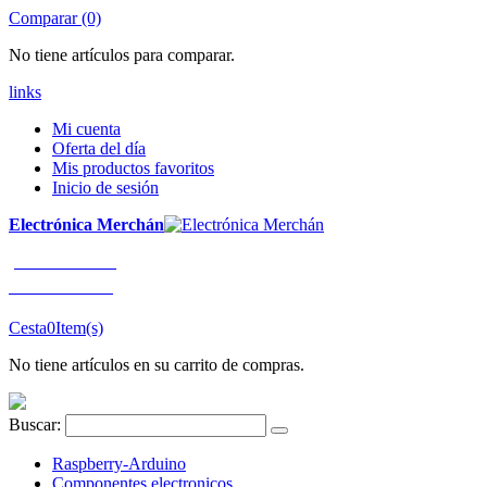
Comparar (0)
No tiene artículos para comparar.
links
Mi cuenta
Oferta del día
Mis productos favoritos
Inicio de sesión
Electrónica Merchán
¡LLÁMENOS!
91 663 80 80
Cesta
0
Item(s)
No tiene artículos en su carrito de compras.
Buscar:
Raspberry-Arduino
Componentes electronicos