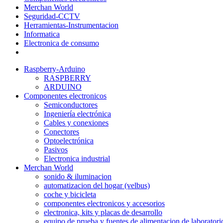
Merchan World
Seguridad-CCTV
Herramientas-Instrumentacion
Informatica
Electronica de consumo
Raspberry-Arduino
RASPBERRY
ARDUINO
Componentes electronicos
Semiconductores
Ingeniería electrónica
Cables y conexiones
Conectores
Optoelectrónica
Pasivos
Electronica industrial
Merchan World
sonido & iluminacion
automatizacion del hogar (velbus)
coche y bicicleta
componentes electronicos y accesorios
electronica, kits y placas de desarrollo
equipo de prueba y fuentes de alimentacion de laboratori