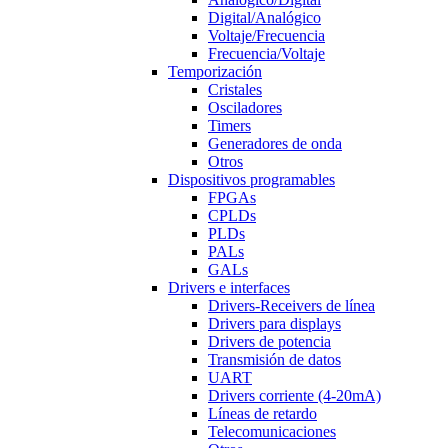
Digital/Analógico
Voltaje/Frecuencia
Frecuencia/Voltaje
Temporización
Cristales
Osciladores
Timers
Generadores de onda
Otros
Dispositivos programables
FPGAs
CPLDs
PLDs
PALs
GALs
Drivers e interfaces
Drivers-Receivers de línea
Drivers para displays
Drivers de potencia
Transmisión de datos
UART
Drivers corriente (4-20mA)
Líneas de retardo
Telecomunicaciones