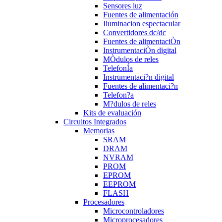
Sensores luz
Fuentes de alimentación
Iluminacion espectacular
Convertidores dc/dc
Fuentes de alimentaciÒn
InstrumentaciÒn digital
MÒdulos de reles
TelefonÍa
Instrumentaci?n digital
Fuentes de alimentaci?n
Telefon?a
M?dulos de reles
Kits de evaluación
Circuitos Integrados
Memorias
SRAM
DRAM
NVRAM
PROM
EPROM
EEPROM
FLASH
Procesadores
Microcontroladores
Microprocesadores