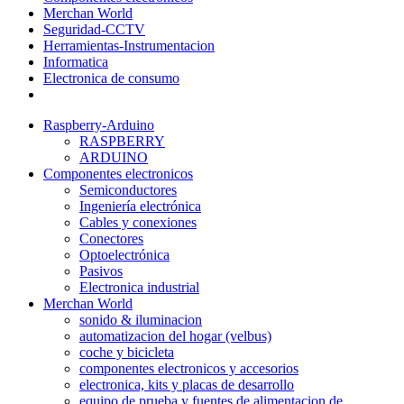
Merchan World
Seguridad-CCTV
Herramientas-Instrumentacion
Informatica
Electronica de consumo
Raspberry-Arduino
RASPBERRY
ARDUINO
Componentes electronicos
Semiconductores
Ingeniería electrónica
Cables y conexiones
Conectores
Optoelectrónica
Pasivos
Electronica industrial
Merchan World
sonido & iluminacion
automatizacion del hogar (velbus)
coche y bicicleta
componentes electronicos y accesorios
electronica, kits y placas de desarrollo
equipo de prueba y fuentes de alimentacion de