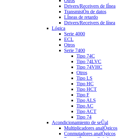
Otros
Drivers/Receivers de lÍnea
TransmisiÒn de datos
LÍneas de retardo
Drivers/Receivers de línea
Lógica
Serie 4000
ECL
Otros
Serie 7400
Tipo 74C
Tipo 74LVC
Tipo 74VHC
Otros
Tipo LS
Tipo HC
Tipo HCT
Tipo F
Tipo ALS
Tipo AC
Tipo ACT
Tipo 74
Acondicionamiento de seÛal
Multiplicadores analÒgicos
Conmutadores analÒgicos