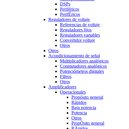
DSPs
Periféricos
PerifÉricos
Reguladores de voltaje
Referencias de voltaje
Reguladores fijos
Reguladores variables
Convertidor voltaje
Otros
Otros
Acondicionamiento de señal
Multiplicadores analógicos
Conmutadores analógicos
Potenciómetros digitales
Filtros
Otros
Amplificadores
Operacionales
Propósito general
Rápidos
Baja potencia
Potencia
Otros
PropÒsito general
RÄpidos