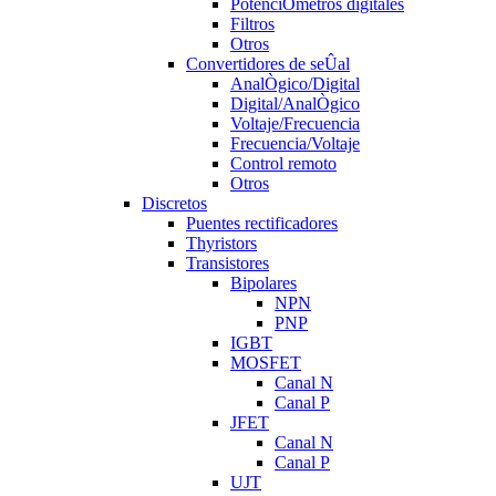
PotenciÒmetros digitales
Filtros
Otros
Convertidores de seÛal
AnalÒgico/Digital
Digital/AnalÒgico
Voltaje/Frecuencia
Frecuencia/Voltaje
Control remoto
Otros
Discretos
Puentes rectificadores
Thyristors
Transistores
Bipolares
NPN
PNP
IGBT
MOSFET
Canal N
Canal P
JFET
Canal N
Canal P
UJT