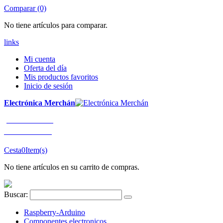
Comparar (0)
No tiene artículos para comparar.
links
Mi cuenta
Oferta del día
Mis productos favoritos
Inicio de sesión
Electrónica Merchán
¡LLÁMENOS!
91 663 80 80
Cesta
0
Item(s)
No tiene artículos en su carrito de compras.
Buscar:
Raspberry-Arduino
Componentes electronicos