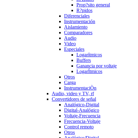
Prop?sito general
R?pidos
Diferenciales
Instrumentación
Aislamiento
Comparadores
Audio
Video
Especiales
Logarítmicos
Buffers
Ganancia por voltaje
LogarÍtmicos
Otros
Carga
InstrumentaciÒn
Audio, video y TV, rf
Convertidores de señal
Analógico-Digital
Digital-Analógico
Voltaje-Frecuencia
Frecuencia-Voltaje
Control remoto
Otros
Analógico/Digital