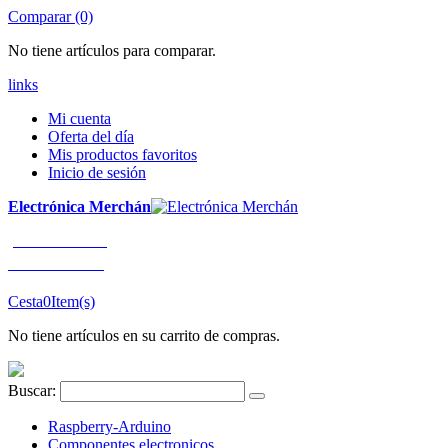
Comparar (0)
No tiene artículos para comparar.
links
Mi cuenta
Oferta del día
Mis productos favoritos
Inicio de sesión
Electrónica Merchán
¡LLÁMENOS!
91 663 80 80
Cesta
0
Item(s)
No tiene artículos en su carrito de compras.
Buscar:
Raspberry-Arduino
Componentes electronicos