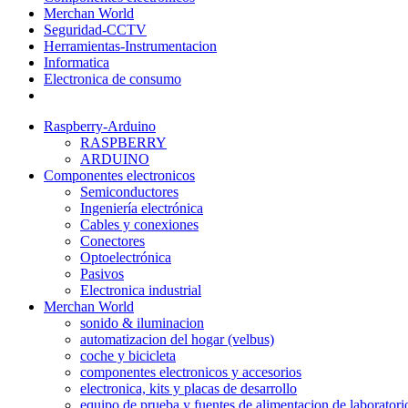
Merchan World
Seguridad-CCTV
Herramientas-Instrumentacion
Informatica
Electronica de consumo
Raspberry-Arduino
RASPBERRY
ARDUINO
Componentes electronicos
Semiconductores
Ingeniería electrónica
Cables y conexiones
Conectores
Optoelectrónica
Pasivos
Electronica industrial
Merchan World
sonido & iluminacion
automatizacion del hogar (velbus)
coche y bicicleta
componentes electronicos y accesorios
electronica, kits y placas de desarrollo
equipo de prueba y fuentes de alimentacion de laboratori