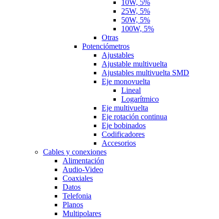
10W, 5%
25W, 5%
50W, 5%
100W, 5%
Otras
Potenciómetros
Ajustables
Ajustable multivuelta
Ajustables multivuelta SMD
Eje monovuelta
Lineal
Logarítmico
Eje multivuelta
Eje rotación continua
Eje bobinados
Codificadores
Accesorios
Cables y conexiones
Alimentación
Audio-Video
Coaxiales
Datos
Telefonia
Planos
Multipolares