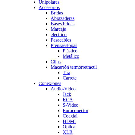
Unipolares
Accesorios
Bridas
Abrazaderas
Bases bridas
Marcaje
electrico
Pasacables
Prensaestopas
Plástico
Metálico
Clips
Macarrón termorretractil
Tira
Carrete
Conexiones
Audio-Video
Jack
RCA
S-Video
Euroconector
Coaxial
HDMI
Optica
XLR