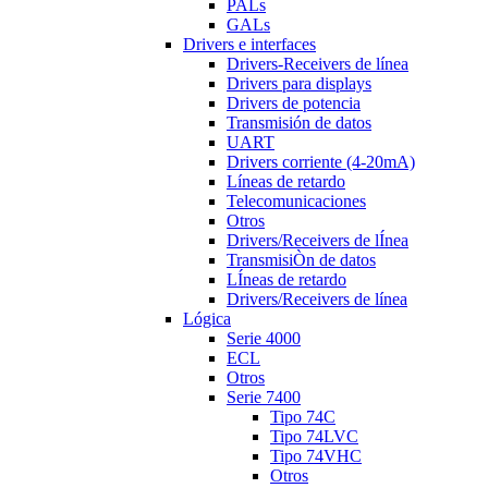
PALs
GALs
Drivers e interfaces
Drivers-Receivers de línea
Drivers para displays
Drivers de potencia
Transmisión de datos
UART
Drivers corriente (4-20mA)
Líneas de retardo
Telecomunicaciones
Otros
Drivers/Receivers de lÍnea
TransmisiÒn de datos
LÍneas de retardo
Drivers/Receivers de línea
Lógica
Serie 4000
ECL
Otros
Serie 7400
Tipo 74C
Tipo 74LVC
Tipo 74VHC
Otros