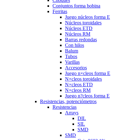
Choques
Conjuntos forma bobina
Ferritas
Juego núcleos forma E
Núcleos toroidales
Núcleos ETD
Núcleos RM
Barras redondas
Con hilos
Balum
Tubos
Varillas
Accesorios
Juego n×cleos forma E
N×cleos toroidales
N×cleos ETD
N×cleos RM
Juego n?cleos forma E
Resistencias, potenciómetros
Resistencias
Arrays
DIL
SIL
SMD
SMD