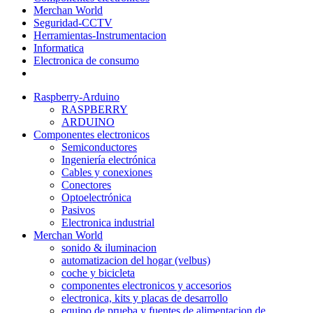
Merchan World
Seguridad-CCTV
Herramientas-Instrumentacion
Informatica
Electronica de consumo
Raspberry-Arduino
RASPBERRY
ARDUINO
Componentes electronicos
Semiconductores
Ingeniería electrónica
Cables y conexiones
Conectores
Optoelectrónica
Pasivos
Electronica industrial
Merchan World
sonido & iluminacion
automatizacion del hogar (velbus)
coche y bicicleta
componentes electronicos y accesorios
electronica, kits y placas de desarrollo
equipo de prueba y fuentes de alimentacion de