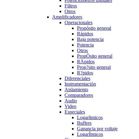
Potenciómetros digitales
Filtros
Otros
Amplificadores
Operacionales
Propósito general
Rápidos
Baja potencia
Potencia
Otros
PropÒsito general
RÄpidos
Prop?sito general
R?pidos
Diferenciales
Instrumentación
Aislamiento
Comparadores
Audio
Video
Especiales
Logarítmicos
Buffers
Ganancia por voltaje
LogarÍtmicos