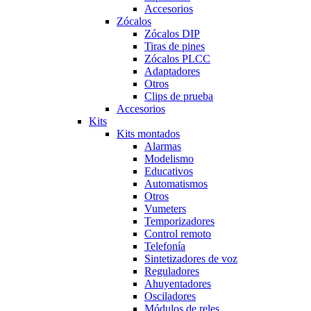
Accesorios
Zócalos
Zócalos DIP
Tiras de pines
Zócalos PLCC
Adaptadores
Otros
Clips de prueba
Accesorios
Kits
Kits montados
Alarmas
Modelismo
Educativos
Automatismos
Otros
Vumeters
Temporizadores
Control remoto
Telefonía
Sintetizadores de voz
Reguladores
Ahuyentadores
Osciladores
Módulos de reles