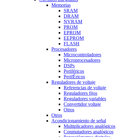
Memorias
SRAM
DRAM
NVRAM
PROM
EPROM
EEPROM
FLASH
Procesadores
Microcontroladores
Microprocesadores
DSPs
Periféricos
PerifÉricos
Reguladores de voltaje
Referencias de voltaje
Reguladores fijos
Reguladores variables
Convertidor voltaje
Otros
Otros
Acondicionamiento de señal
Multiplicadores analógicos
Conmutadores analógicos