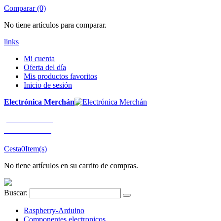
Comparar (0)
No tiene artículos para comparar.
links
Mi cuenta
Oferta del día
Mis productos favoritos
Inicio de sesión
Electrónica Merchán
¡LLÁMENOS!
91 663 80 80
Cesta
0
Item(s)
No tiene artículos en su carrito de compras.
Buscar:
Raspberry-Arduino
Componentes electronicos