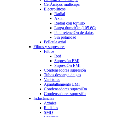
CerÄmicos multicapa
ElectrolÍticos
Radial
Axial
Radial con tornillo
Larga duraciÒn (105 êC)
Para retenciÒn de datos
Sin polaridad
PelÍcula axial
Filtros y supresores
Filtros
Red
Supresión EMI
SupresiÒn EMI
Condensadores supresión
Tubos descarga de gas
Varistores
Apantallamiento EMI
Condensadores supresiÒn
Condensadores supresi?n
Inductancias
Axiales
Radiales
SMD