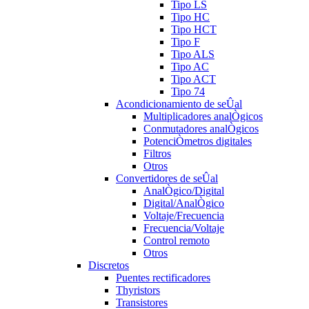
Tipo LS
Tipo HC
Tipo HCT
Tipo F
Tipo ALS
Tipo AC
Tipo ACT
Tipo 74
Acondicionamiento de seÛal
Multiplicadores analÒgicos
Conmutadores analÒgicos
PotenciÒmetros digitales
Filtros
Otros
Convertidores de seÛal
AnalÒgico/Digital
Digital/AnalÒgico
Voltaje/Frecuencia
Frecuencia/Voltaje
Control remoto
Otros
Discretos
Puentes rectificadores
Thyristors
Transistores