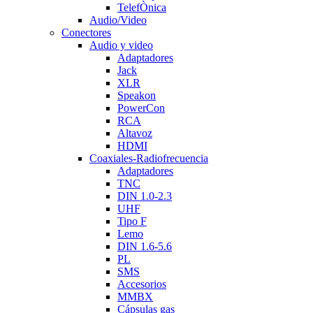
TelefÒnica
Audio/Video
Conectores
Audio y video
Adaptadores
Jack
XLR
Speakon
PowerCon
RCA
Altavoz
HDMI
Coaxiales-Radiofrecuencia
Adaptadores
TNC
DIN 1.0-2.3
UHF
Tipo F
Lemo
DIN 1.6-5.6
PL
SMS
Accesorios
MMBX
Cápsulas gas