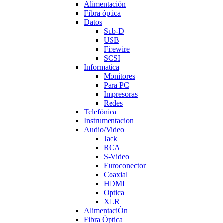
Alimentación
Fibra óptica
Datos
Sub-D
USB
Firewire
SCSI
Informatica
Monitores
Para PC
Impresoras
Redes
Telefónica
Instrumentacion
Audio/Video
Jack
RCA
S-Video
Euroconector
Coaxial
HDMI
Optica
XLR
AlimentaciÒn
Fibra Òptica