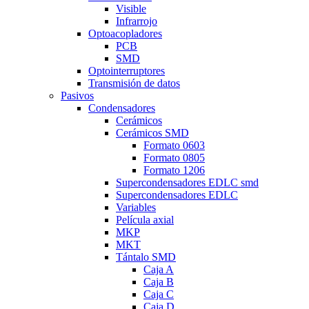
Visible
Infrarrojo
Optoacopladores
PCB
SMD
Optointerruptores
Transmisión de datos
Pasivos
Condensadores
Cerámicos
Cerámicos SMD
Formato 0603
Formato 0805
Formato 1206
Supercondensadores EDLC smd
Supercondensadores EDLC
Variables
Película axial
MKP
MKT
Tántalo SMD
Caja A
Caja B
Caja C
Caja D