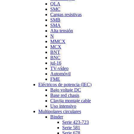
QLA
SMC
Cargas resistivas
SMB
SMA
Alta tensión
N
MMCX
MCX
BNT
BNC
jul-16
TV-vídeo
Automóvil
FME
Eléctricos de potencia (IEC)
Bajo voltaje DC
Base red chasis
Clavija montaje cable
Uso intensivo
Multipolares circulares
Binder
Serie 423-723
Serie 581
Serie 678