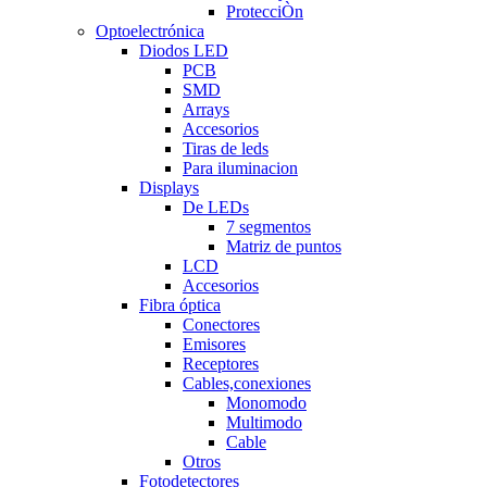
ProtecciÒn
Optoelectrónica
Diodos LED
PCB
SMD
Arrays
Accesorios
Tiras de leds
Para iluminacion
Displays
De LEDs
7 segmentos
Matriz de puntos
LCD
Accesorios
Fibra óptica
Conectores
Emisores
Receptores
Cables,conexiones
Monomodo
Multimodo
Cable
Otros
Fotodetectores