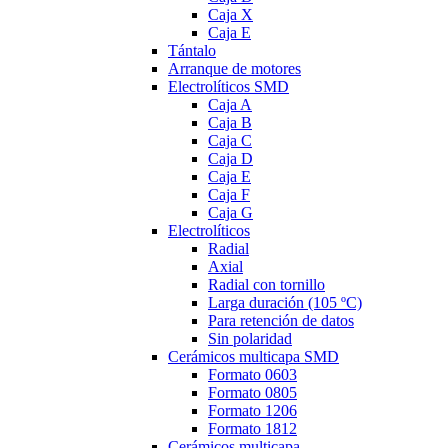
Caja X
Caja E
Tántalo
Arranque de motores
Electrolíticos SMD
Caja A
Caja B
Caja C
Caja D
Caja E
Caja F
Caja G
Electrolíticos
Radial
Axial
Radial con tornillo
Larga duración (105 ºC)
Para retención de datos
Sin polaridad
Cerámicos multicapa SMD
Formato 0603
Formato 0805
Formato 1206
Formato 1812
Cerámicos multicapa