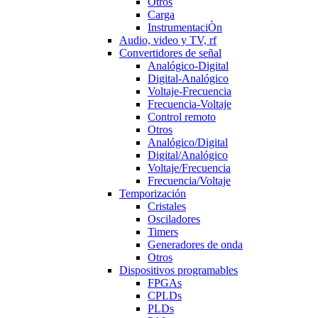
Otros
Carga
InstrumentaciÒn
Audio, video y TV, rf
Convertidores de señal
Analógico-Digital
Digital-Analógico
Voltaje-Frecuencia
Frecuencia-Voltaje
Control remoto
Otros
Analógico/Digital
Digital/Analógico
Voltaje/Frecuencia
Frecuencia/Voltaje
Temporización
Cristales
Osciladores
Timers
Generadores de onda
Otros
Dispositivos programables
FPGAs
CPLDs
PLDs