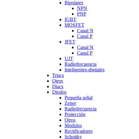
Bipolares
NPN
PNP
IGBT
MOSFET
Canal N
Canal P
JFET
Canal N
Canal P
UJT
Radiofrecuencia
Inteligentes-digitales
Triacs
Otros
Diacs
Diodos
Pequeña señal
Zener
Radiofrecuencia
Protección
Otros
Modulos
Rectificadores
Schottky