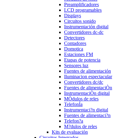
Preamplificadores
LCD programables
Displays
Circuitos sonido
Instrumentación digital
Convertidores dc-dc
Detectores
Contadores
Domotica
Estaciones FM
Etapas de potencia
Sensores luz
Fuentes de alimentación
Iluminacion espectacular
Convertidores dc/dc
Fuentes de alimentaciÒn
InstrumentaciÒn digital
MÒdulos de reles
TelefonÍa
Instrumentaci?n digital
Fuentes de alimentaci?n
Telefon?a
M?dulos de reles
Kits de evaluación
Circuitos Integrados