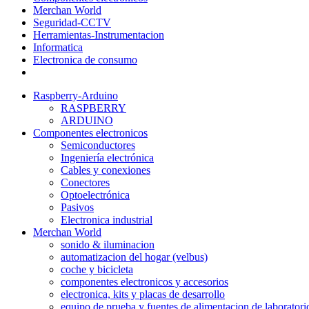
Merchan World
Seguridad-CCTV
Herramientas-Instrumentacion
Informatica
Electronica de consumo
Raspberry-Arduino
RASPBERRY
ARDUINO
Componentes electronicos
Semiconductores
Ingeniería electrónica
Cables y conexiones
Conectores
Optoelectrónica
Pasivos
Electronica industrial
Merchan World
sonido & iluminacion
automatizacion del hogar (velbus)
coche y bicicleta
componentes electronicos y accesorios
electronica, kits y placas de desarrollo
equipo de prueba y fuentes de alimentacion de laboratori