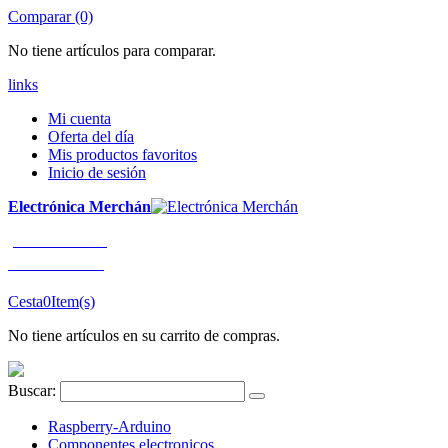
Comparar (0)
No tiene artículos para comparar.
links
Mi cuenta
Oferta del día
Mis productos favoritos
Inicio de sesión
Electrónica Merchán
¡LLÁMENOS!
91 663 80 80
Cesta
0
Item(s)
No tiene artículos en su carrito de compras.
Buscar:
Raspberry-Arduino
Componentes electronicos