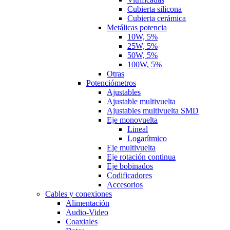
Cubierta silicona
Cubierta cerámica
Metálicas potencia
10W, 5%
25W, 5%
50W, 5%
100W, 5%
Otras
Potenciómetros
Ajustables
Ajustable multivuelta
Ajustables multivuelta SMD
Eje monovuelta
Lineal
Logarítmico
Eje multivuelta
Eje rotación continua
Eje bobinados
Codificadores
Accesorios
Cables y conexiones
Alimentación
Audio-Video
Coaxiales