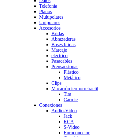
Datos
Telefonia
Planos
Multipolares
Unipolares
Accesorios
Bridas
Abrazaderas
Bases bridas
Marcaje
electrico
Pasacables
Prensaestopas
Plástico
Metálico
Clips
Macarrón termorretractil
Tira
Carrete
Conexiones
Audio-Video
Jack
RCA
S-Video
Euroconector