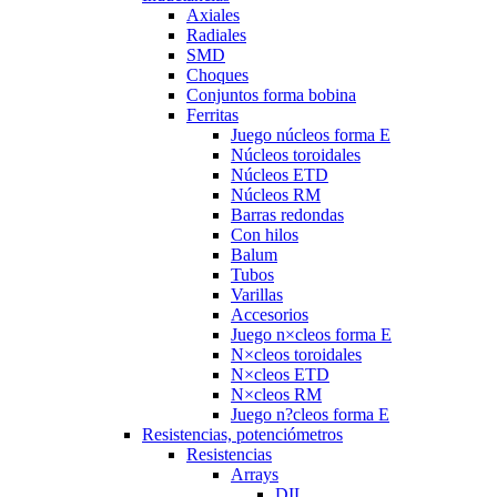
Axiales
Radiales
SMD
Choques
Conjuntos forma bobina
Ferritas
Juego núcleos forma E
Núcleos toroidales
Núcleos ETD
Núcleos RM
Barras redondas
Con hilos
Balum
Tubos
Varillas
Accesorios
Juego n×cleos forma E
N×cleos toroidales
N×cleos ETD
N×cleos RM
Juego n?cleos forma E
Resistencias, potenciómetros
Resistencias
Arrays
DIL