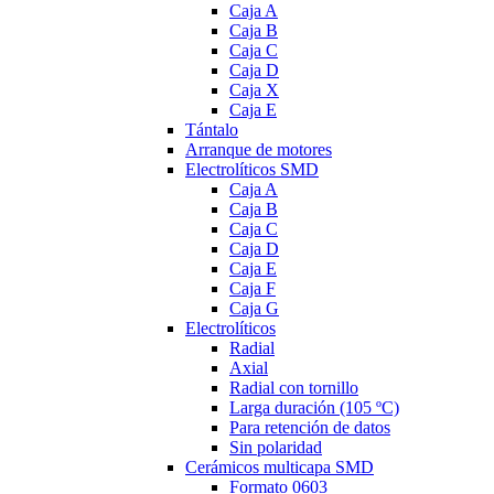
Caja A
Caja B
Caja C
Caja D
Caja X
Caja E
Tántalo
Arranque de motores
Electrolíticos SMD
Caja A
Caja B
Caja C
Caja D
Caja E
Caja F
Caja G
Electrolíticos
Radial
Axial
Radial con tornillo
Larga duración (105 ºC)
Para retención de datos
Sin polaridad
Cerámicos multicapa SMD
Formato 0603