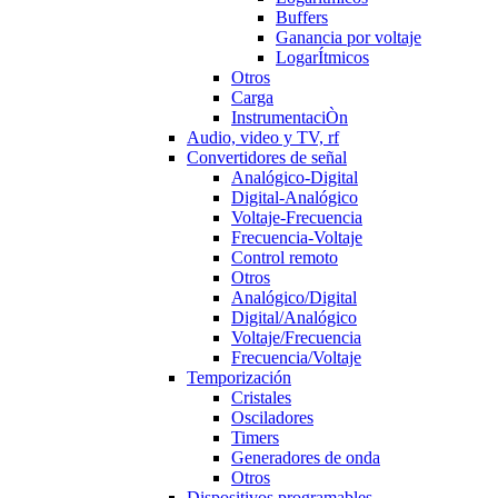
Buffers
Ganancia por voltaje
LogarÍtmicos
Otros
Carga
InstrumentaciÒn
Audio, video y TV, rf
Convertidores de señal
Analógico-Digital
Digital-Analógico
Voltaje-Frecuencia
Frecuencia-Voltaje
Control remoto
Otros
Analógico/Digital
Digital/Analógico
Voltaje/Frecuencia
Frecuencia/Voltaje
Temporización
Cristales
Osciladores
Timers
Generadores de onda
Otros
Dispositivos programables