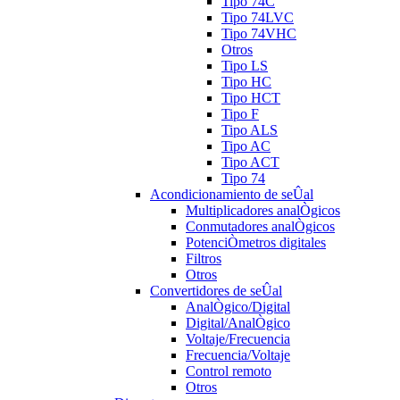
Tipo 74C
Tipo 74LVC
Tipo 74VHC
Otros
Tipo LS
Tipo HC
Tipo HCT
Tipo F
Tipo ALS
Tipo AC
Tipo ACT
Tipo 74
Acondicionamiento de seÛal
Multiplicadores analÒgicos
Conmutadores analÒgicos
PotenciÒmetros digitales
Filtros
Otros
Convertidores de seÛal
AnalÒgico/Digital
Digital/AnalÒgico
Voltaje/Frecuencia
Frecuencia/Voltaje
Control remoto
Otros