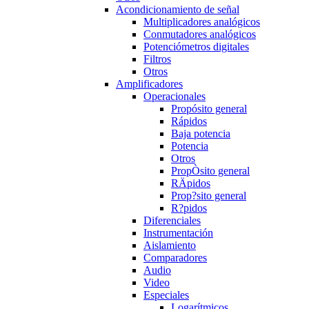
Acondicionamiento de señal
Multiplicadores analógicos
Conmutadores analógicos
Potenciómetros digitales
Filtros
Otros
Amplificadores
Operacionales
Propósito general
Rápidos
Baja potencia
Potencia
Otros
PropÒsito general
RÄpidos
Prop?sito general
R?pidos
Diferenciales
Instrumentación
Aislamiento
Comparadores
Audio
Video
Especiales
Logarítmicos