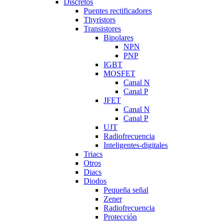
Discretos
Puentes rectificadores
Thyristors
Transistores
Bipolares
NPN
PNP
IGBT
MOSFET
Canal N
Canal P
JFET
Canal N
Canal P
UJT
Radiofrecuencia
Inteligentes-digitales
Triacs
Otros
Diacs
Diodos
Pequeña señal
Zener
Radiofrecuencia
Protección