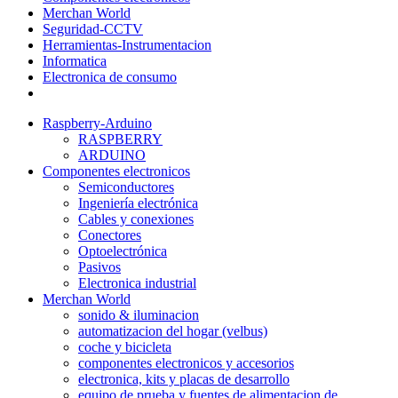
Merchan World
Seguridad-CCTV
Herramientas-Instrumentacion
Informatica
Electronica de consumo
Raspberry-Arduino
RASPBERRY
ARDUINO
Componentes electronicos
Semiconductores
Ingeniería electrónica
Cables y conexiones
Conectores
Optoelectrónica
Pasivos
Electronica industrial
Merchan World
sonido & iluminacion
automatizacion del hogar (velbus)
coche y bicicleta
componentes electronicos y accesorios
electronica, kits y placas de desarrollo
equipo de prueba y fuentes de alimentacion de