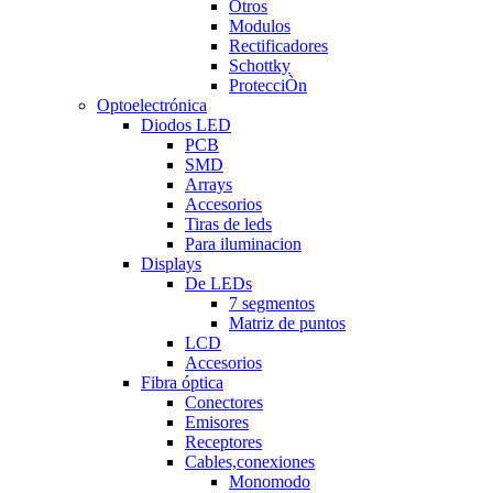
Otros
Modulos
Rectificadores
Schottky
ProtecciÒn
Optoelectrónica
Diodos LED
PCB
SMD
Arrays
Accesorios
Tiras de leds
Para iluminacion
Displays
De LEDs
7 segmentos
Matriz de puntos
LCD
Accesorios
Fibra óptica
Conectores
Emisores
Receptores
Cables,conexiones
Monomodo