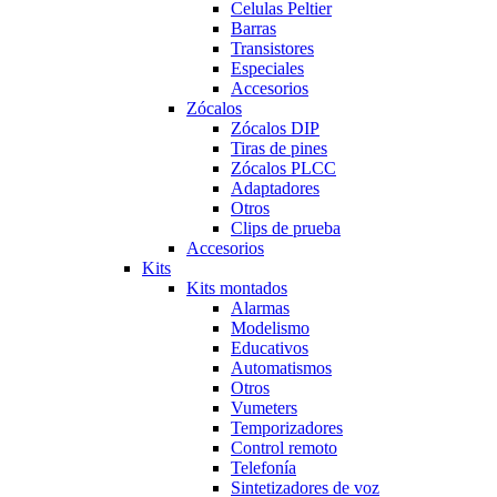
Celulas Peltier
Barras
Transistores
Especiales
Accesorios
Zócalos
Zócalos DIP
Tiras de pines
Zócalos PLCC
Adaptadores
Otros
Clips de prueba
Accesorios
Kits
Kits montados
Alarmas
Modelismo
Educativos
Automatismos
Otros
Vumeters
Temporizadores
Control remoto
Telefonía
Sintetizadores de voz