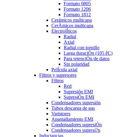
Formato 0805
Formato 1206
Formato 1812
Cerámicos multicapa
CerÄmicos multicapa
ElectrolÍticos
Radial
Axial
Radial con tornillo
Larga duraciÒn (105 êC)
Para retenciÒn de datos
Sin polaridad
PelÍcula axial
Filtros y supresores
Filtros
Red
Supresión EMI
SupresiÒn EMI
Condensadores supresión
Tubos descarga de gas
Varistores
Apantallamiento EMI
Condensadores supresiÒn
Condensadores supresi?n
Inductancias