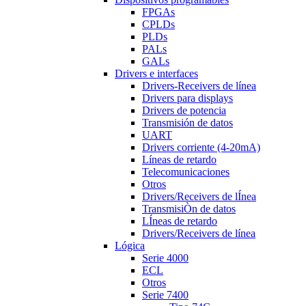
FPGAs
CPLDs
PLDs
PALs
GALs
Drivers e interfaces
Drivers-Receivers de línea
Drivers para displays
Drivers de potencia
Transmisión de datos
UART
Drivers corriente (4-20mA)
Líneas de retardo
Telecomunicaciones
Otros
Drivers/Receivers de lÍnea
TransmisiÒn de datos
LÍneas de retardo
Drivers/Receivers de línea
Lógica
Serie 4000
ECL
Otros
Serie 7400