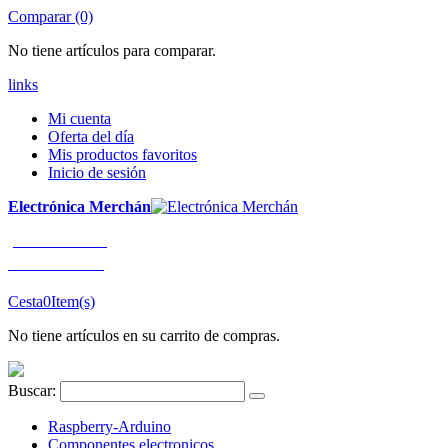
Comparar (0)
No tiene artículos para comparar.
links
Mi cuenta
Oferta del día
Mis productos favoritos
Inicio de sesión
Electrónica Merchán
¡LLÁMENOS!
91 663 80 80
Cesta
0
Item(s)
No tiene artículos en su carrito de compras.
Buscar:
Raspberry-Arduino
Componentes electronicos