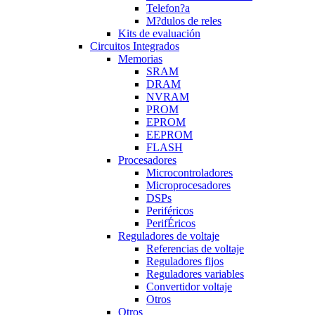
Telefon?a
M?dulos de reles
Kits de evaluación
Circuitos Integrados
Memorias
SRAM
DRAM
NVRAM
PROM
EPROM
EEPROM
FLASH
Procesadores
Microcontroladores
Microprocesadores
DSPs
Periféricos
PerifÉricos
Reguladores de voltaje
Referencias de voltaje
Reguladores fijos
Reguladores variables
Convertidor voltaje
Otros
Otros