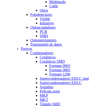
Multimodo
Cable
Otros
Fotodetectores
Visible
Infrarrojo
Optoacopladores
PCB
SMD
Optointerruptores
Transmisión de datos
Pasivos
Condensadores
Cerámicos
Cerámicos SMD
Formato 0603
Formato 0805
Formato 1206
Supercondensadores EDLC smd
Supercondensadores EDLC
Variables
Película axial
MKP
MKT
Tántalo SMD