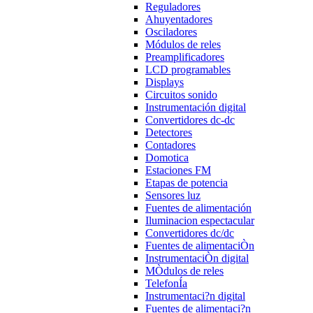
Reguladores
Ahuyentadores
Osciladores
Módulos de reles
Preamplificadores
LCD programables
Displays
Circuitos sonido
Instrumentación digital
Convertidores dc-dc
Detectores
Contadores
Domotica
Estaciones FM
Etapas de potencia
Sensores luz
Fuentes de alimentación
Iluminacion espectacular
Convertidores dc/dc
Fuentes de alimentaciÒn
InstrumentaciÒn digital
MÒdulos de reles
TelefonÍa
Instrumentaci?n digital
Fuentes de alimentaci?n