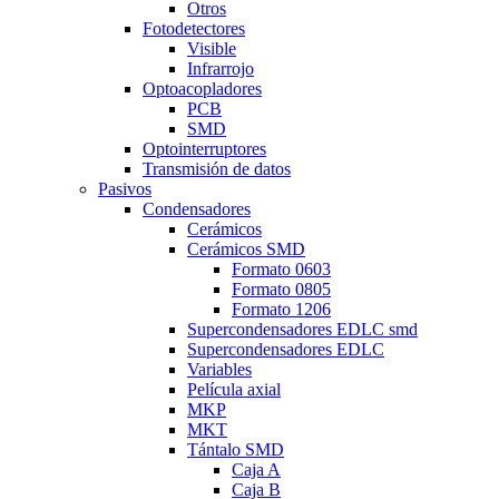
Otros
Fotodetectores
Visible
Infrarrojo
Optoacopladores
PCB
SMD
Optointerruptores
Transmisión de datos
Pasivos
Condensadores
Cerámicos
Cerámicos SMD
Formato 0603
Formato 0805
Formato 1206
Supercondensadores EDLC smd
Supercondensadores EDLC
Variables
Película axial
MKP
MKT
Tántalo SMD
Caja A
Caja B