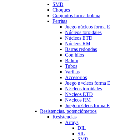
SMD
Choques
Conjuntos forma bobina
Ferritas
Juego núcleos forma E
Núcleos toroidales
Núcleos ETD
Núcleos RM
Barras redondas
Con hilos
Balum
Tubos
Varillas
Accesorios
Juego n×cleos forma E
N×cleos toroidales
N×cleos ETD
N×cleos RM
Juego n?cleos forma E
Resistencias, potenciómetros
Resistencias
Arrays
DIL
SIL
SMD