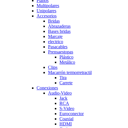
Planos
Multipolares
Unipolares
Accesorios
Bridas
Abrazaderas
Bases bridas
Marcaje
electrico
Pasacables
Prensaestopas
Plástico
Metálico
Clips
Macarrón termorretractil
Tira
Carrete
Conexiones
Audio-Video
Jack
RCA
S-Video
Euroconector
Coaxial
HDMI