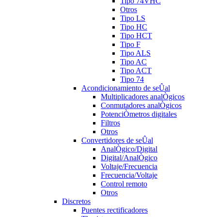
Tipo 74VHC
Otros
Tipo LS
Tipo HC
Tipo HCT
Tipo F
Tipo ALS
Tipo AC
Tipo ACT
Tipo 74
Acondicionamiento de seÛal
Multiplicadores analÒgicos
Conmutadores analÒgicos
PotenciÒmetros digitales
Filtros
Otros
Convertidores de seÛal
AnalÒgico/Digital
Digital/AnalÒgico
Voltaje/Frecuencia
Frecuencia/Voltaje
Control remoto
Otros
Discretos
Puentes rectificadores