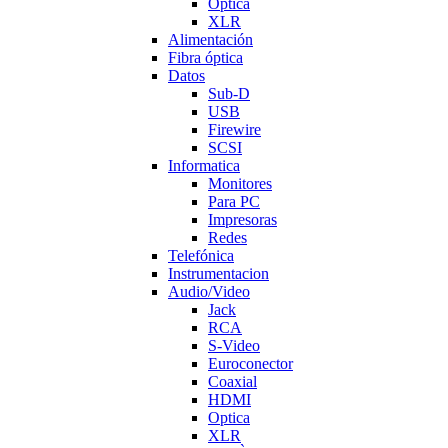
Optica
XLR
Alimentación
Fibra óptica
Datos
Sub-D
USB
Firewire
SCSI
Informatica
Monitores
Para PC
Impresoras
Redes
Telefónica
Instrumentacion
Audio/Video
Jack
RCA
S-Video
Euroconector
Coaxial
HDMI
Optica
XLR