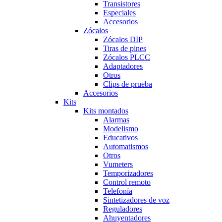
Transistores
Especiales
Accesorios
Zócalos
Zócalos DIP
Tiras de pines
Zócalos PLCC
Adaptadores
Otros
Clips de prueba
Accesorios
Kits
Kits montados
Alarmas
Modelismo
Educativos
Automatismos
Otros
Vumeters
Temporizadores
Control remoto
Telefonía
Sintetizadores de voz
Reguladores
Ahuyentadores