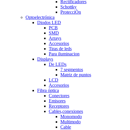
Rectificadores
Schottky
ProtecciÒn
Optoelectrónica
Diodos LED
PCB
SMD
Arrays
Accesorios
Tiras de leds
Para iluminacion
Displays
De LEDs
7 segmentos
Matriz de puntos
LCD
Accesorios
Fibra óptica
Conectores
Emisores
Receptores
Cables,conexiones
Monomodo
Multimodo
Cable