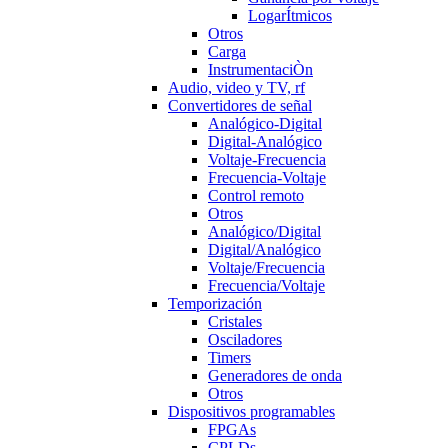
LogarÍtmicos
Otros
Carga
InstrumentaciÒn
Audio, video y TV, rf
Convertidores de señal
Analógico-Digital
Digital-Analógico
Voltaje-Frecuencia
Frecuencia-Voltaje
Control remoto
Otros
Analógico/Digital
Digital/Analógico
Voltaje/Frecuencia
Frecuencia/Voltaje
Temporización
Cristales
Osciladores
Timers
Generadores de onda
Otros
Dispositivos programables
FPGAs
CPLDs