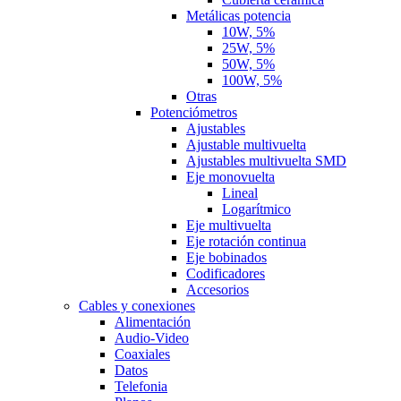
Metálicas potencia
10W, 5%
25W, 5%
50W, 5%
100W, 5%
Otras
Potenciómetros
Ajustables
Ajustable multivuelta
Ajustables multivuelta SMD
Eje monovuelta
Lineal
Logarítmico
Eje multivuelta
Eje rotación continua
Eje bobinados
Codificadores
Accesorios
Cables y conexiones
Alimentación
Audio-Video
Coaxiales
Datos
Telefonia