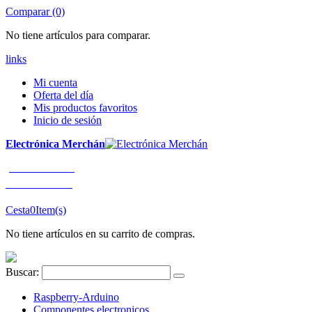
Comparar (0)
No tiene artículos para comparar.
links
Mi cuenta
Oferta del día
Mis productos favoritos
Inicio de sesión
Electrónica Merchán
¡LLÁMENOS!
91 663 80 80
Cesta
0
Item(s)
No tiene artículos en su carrito de compras.
Buscar:
Raspberry-Arduino
Componentes electronicos