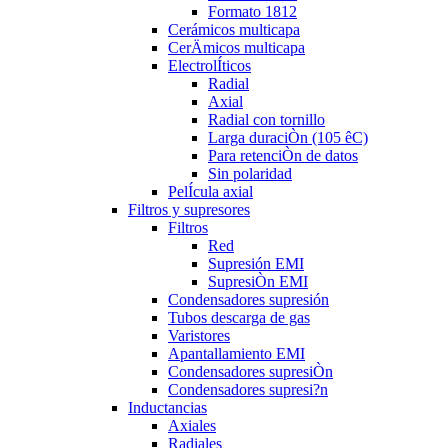
Formato 1812
Cerámicos multicapa
CerÄmicos multicapa
ElectrolÍticos
Radial
Axial
Radial con tornillo
Larga duraciÒn (105 êC)
Para retenciÒn de datos
Sin polaridad
PelÍcula axial
Filtros y supresores
Filtros
Red
Supresión EMI
SupresiÒn EMI
Condensadores supresión
Tubos descarga de gas
Varistores
Apantallamiento EMI
Condensadores supresiÒn
Condensadores supresi?n
Inductancias
Axiales
Radiales