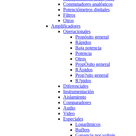
Conmutadores analógicos
Potenciómetros digitales
Filtros
Otros
Amplificadores
Operacionales
Propósito general
Rápidos
Baja potencia
Potencia
Otros
PropÒsito general
RÄpidos
Prop?sito general
R?pidos
Diferenciales
Instrumentación
Aislamiento
Comparadores
Audio
Video
Especiales
Logarítmicos
Buffers
Ganancia por voltaje