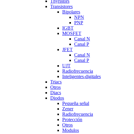
Thyristors
Transistores
Bipolares
NPN
PNP
IGBT
MOSFET
Canal N
Canal P
JFET
Canal N
Canal P
UJT
Radiofrecuencia
Inteligentes-digitales
Triacs
Otros
Diacs
Diodos
Pequeña señal
Zener
Radiofrecuencia
Protección
Otros
Modulos