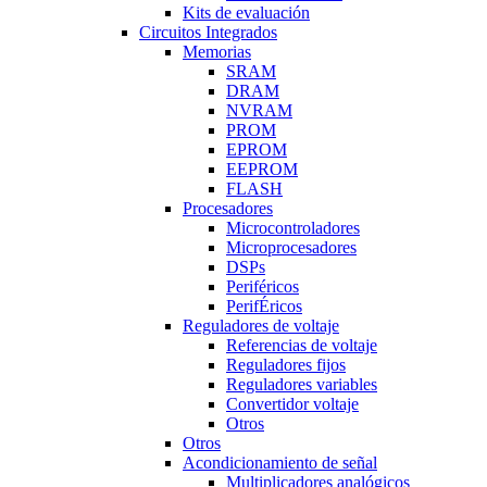
Kits de evaluación
Circuitos Integrados
Memorias
SRAM
DRAM
NVRAM
PROM
EPROM
EEPROM
FLASH
Procesadores
Microcontroladores
Microprocesadores
DSPs
Periféricos
PerifÉricos
Reguladores de voltaje
Referencias de voltaje
Reguladores fijos
Reguladores variables
Convertidor voltaje
Otros
Otros
Acondicionamiento de señal
Multiplicadores analógicos