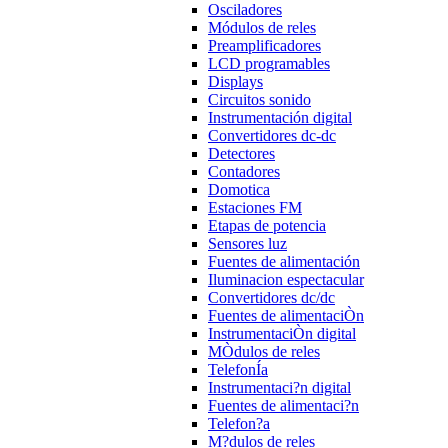
Osciladores
Módulos de reles
Preamplificadores
LCD programables
Displays
Circuitos sonido
Instrumentación digital
Convertidores dc-dc
Detectores
Contadores
Domotica
Estaciones FM
Etapas de potencia
Sensores luz
Fuentes de alimentación
Iluminacion espectacular
Convertidores dc/dc
Fuentes de alimentaciÒn
InstrumentaciÒn digital
MÒdulos de reles
TelefonÍa
Instrumentaci?n digital
Fuentes de alimentaci?n
Telefon?a
M?dulos de reles