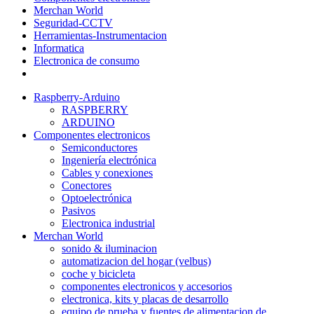
Merchan World
Seguridad-CCTV
Herramientas-Instrumentacion
Informatica
Electronica de consumo
Raspberry-Arduino
RASPBERRY
ARDUINO
Componentes electronicos
Semiconductores
Ingeniería electrónica
Cables y conexiones
Conectores
Optoelectrónica
Pasivos
Electronica industrial
Merchan World
sonido & iluminacion
automatizacion del hogar (velbus)
coche y bicicleta
componentes electronicos y accesorios
electronica, kits y placas de desarrollo
equipo de prueba y fuentes de alimentacion de