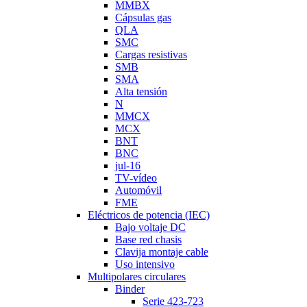
MMBX
Cápsulas gas
QLA
SMC
Cargas resistivas
SMB
SMA
Alta tensión
N
MMCX
MCX
BNT
BNC
jul-16
TV-vídeo
Automóvil
FME
Eléctricos de potencia (IEC)
Bajo voltaje DC
Base red chasis
Clavija montaje cable
Uso intensivo
Multipolares circulares
Binder
Serie 423-723