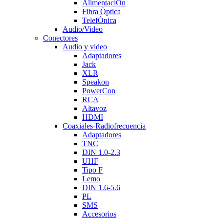
AlimentaciÒn
Fibra Òptica
TelefÒnica
Audio/Video
Conectores
Audio y video
Adaptadores
Jack
XLR
Speakon
PowerCon
RCA
Altavoz
HDMI
Coaxiales-Radiofrecuencia
Adaptadores
TNC
DIN 1.0-2.3
UHF
Tipo F
Lemo
DIN 1.6-5.6
PL
SMS
Accesorios