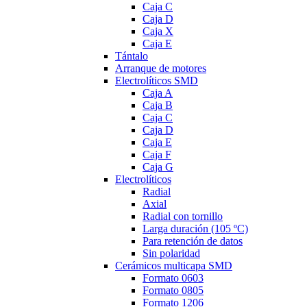
Caja C
Caja D
Caja X
Caja E
Tántalo
Arranque de motores
Electrolíticos SMD
Caja A
Caja B
Caja C
Caja D
Caja E
Caja F
Caja G
Electrolíticos
Radial
Axial
Radial con tornillo
Larga duración (105 ºC)
Para retención de datos
Sin polaridad
Cerámicos multicapa SMD
Formato 0603
Formato 0805
Formato 1206