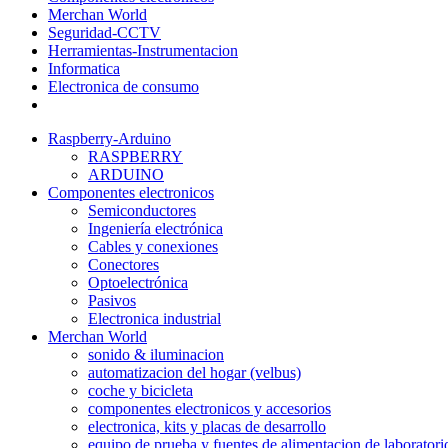
Merchan World
Seguridad-CCTV
Herramientas-Instrumentacion
Informatica
Electronica de consumo
Raspberry-Arduino
RASPBERRY
ARDUINO
Componentes electronicos
Semiconductores
Ingeniería electrónica
Cables y conexiones
Conectores
Optoelectrónica
Pasivos
Electronica industrial
Merchan World
sonido & iluminacion
automatizacion del hogar (velbus)
coche y bicicleta
componentes electronicos y accesorios
electronica, kits y placas de desarrollo
equipo de prueba y fuentes de alimentacion de laboratori