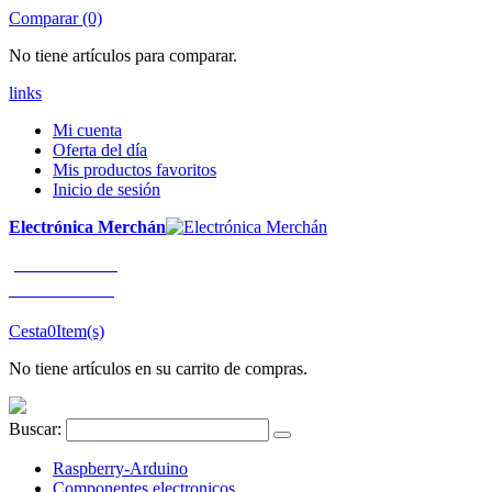
Comparar (0)
No tiene artículos para comparar.
links
Mi cuenta
Oferta del día
Mis productos favoritos
Inicio de sesión
Electrónica Merchán
¡LLÁMENOS!
91 663 80 80
Cesta
0
Item(s)
No tiene artículos en su carrito de compras.
Buscar:
Raspberry-Arduino
Componentes electronicos